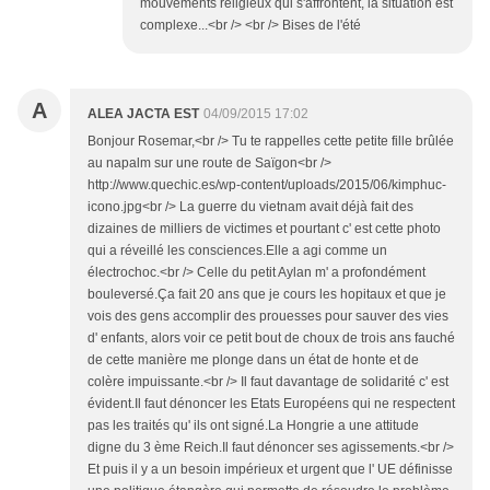
mouvements religieux qui s'affrontent, la situation est
complexe...<br /> <br /> Bises de l'été
A
ALEA JACTA EST
04/09/2015 17:02
Bonjour Rosemar,<br /> Tu te rappelles cette petite fille brûlée
au napalm sur une route de Saïgon<br />
http://www.quechic.es/wp-content/uploads/2015/06/kimphuc-
icono.jpg<br /> La guerre du vietnam avait déjà fait des
dizaines de milliers de victimes et pourtant c' est cette photo
qui a réveillé les consciences.Elle a agi comme un
électrochoc.<br /> Celle du petit Aylan m' a profondément
bouleversé.Ça fait 20 ans que je cours les hopitaux et que je
vois des gens accomplir des prouesses pour sauver des vies
d' enfants, alors voir ce petit bout de choux de trois ans fauché
de cette manière me plonge dans un état de honte et de
colère impuissante.<br /> Il faut davantage de solidarité c' est
évident.Il faut dénoncer les Etats Européens qui ne respectent
pas les traités qu' ils ont signé.La Hongrie a une attitude
digne du 3 ème Reich.Il faut dénoncer ses agissements.<br />
Et puis il y a un besoin impérieux et urgent que l' UE définisse