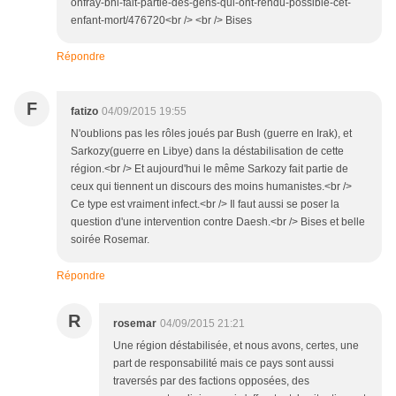
onfray-bhl-fait-partie-des-gens-qui-ont-rendu-possible-cet-
enfant-mort/476720<br /> <br /> Bises
Répondre
F
fatizo
04/09/2015 19:55
N'oublions pas les rôles joués par Bush (guerre en Irak), et
Sarkozy(guerre en Libye) dans la déstabilisation de cette
région.<br /> Et aujourd'hui le même Sarkozy fait partie de
ceux qui tiennent un discours des moins humanistes.<br />
Ce type est vraiment infect.<br /> Il faut aussi se poser la
question d'une intervention contre Daesh.<br /> Bises et belle
soirée Rosemar.
Répondre
R
rosemar
04/09/2015 21:21
Une région déstabilisée, et nous avons, certes, une
part de responsabilité mais ce pays sont aussi
traversés par des factions opposées, des