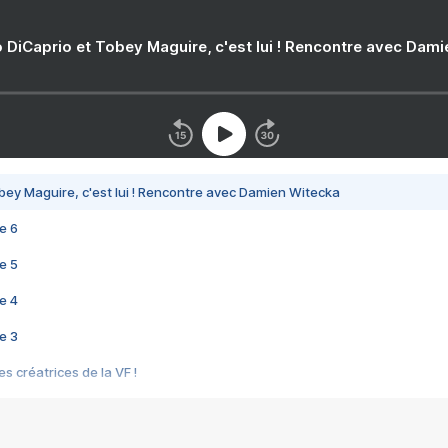
 DiCaprio et Tobey Maguire, c'est lui ! Rencontre avec Dam
bey Maguire, c'est lui ! Rencontre avec Damien Witecka
e 6
e 5
e 4
e 3
s créatrices de la VF !
e 2
e 1