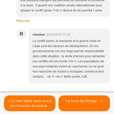
une politique étangère qui permette de résoudre le problème
à la base...A quand une coalition armée internationale pour
stopper le conflit syrien ?<br /> Bonne fin de journée l' amie
Répondre
R
rosemar
04/09/2015 21:12
Le conflit syrien, le marasme et la guerre civile en
Libye sont des facteurs de déséquilibres. Et nos
gouvernements ont une large part de responsabilité
dans cette situation : la vente d'armes pour alimenter
ces conflits est une honte !<br /> Les populations de
ces pays instables vivent un cauchemar, on ne peut
leur reprocher de vouloir y échapper, comme le font
certains... <br /> <br /> Belle soirée, AJE
< Le mot alpha nous ouvre
La force de l'image... >
des horizons de poésie...