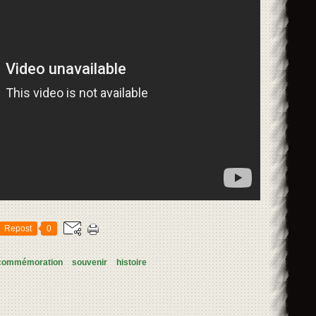
Repost
0
commémoration
souvenir
histoire