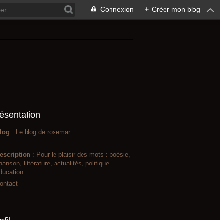
Connexion
+
Créer mon blog
ésentation
log
: Le blog de rosemar
escription
: Pour le plaisir des mots : poésie,
hanson, littérature, actualités, politique,
ducation...
ontact