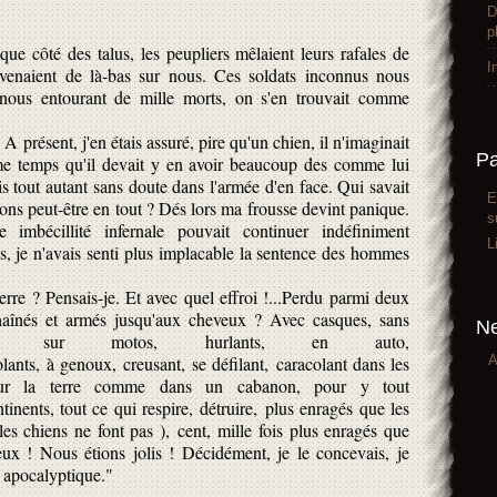
D
p
aque côté des talus, les peupliers mêlaient leurs rafales de
I
i venaient de là-bas sur nous. Ces soldats inconnus nous
 nous entourant de mille morts, on s'en trouvait comme
A présent, j'en étais assuré, pire qu'un chien, il n'imaginait
P
e temps qu'il devait y en avoir beaucoup des comme lui
s tout autant sans doute dans l'armée d'en face. Qui savait
E
ons peut-être en tout ? Dés lors ma frousse devint panique.
s
 imbécillité infernale pouvait continuer indéfiniment
L
ais, je n'avais senti plus implacable la sentence des hommes
terre ? Pensais-je. Et avec quel effroi !...Perdu parmi deux
haînés et armés jusqu'aux cheveux ? Avec casques, sans
Ne
ux, sur motos, hurlants, en auto,
A
volants, à genoux, creusant, se défilant, caracolant dans les
s sur la terre comme dans un cabanon, pour y tout
inents, tout ce qui respire, détruire, plus enragés que les
les chiens ne font pas ), cent, mille fois plus enragés que
ieux ! Nous étions jolis ! Décidément, je le concevais, je
 apocalyptique."