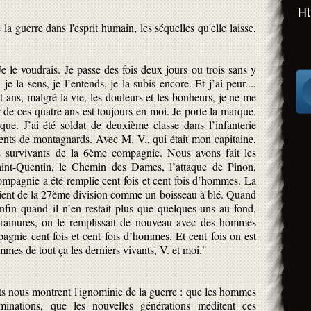
Ht
a guerre dans l'esprit humain, les séquelles qu'elle laisse,
e le voudrais. Je passe des fois deux jours ou trois sans y
je la sens, je l’entends, je la subis encore. Et j’ai peur....
 ans, malgré la vie, les douleurs et les bonheurs, je ne me
r de ces quatre ans est toujours en moi. Je porte la marque.
que. J’ai été soldat de deuxième classe dans l’infanterie
ents de montagnards. Avec M. V., qui était mon capitaine,
 survivants de la 6ème compagnie. Nous avons fait les
int-Quentin, le Chemin des Dames, l’attaque de Pinon,
pagnie a été remplie cent fois et cent fois d’hommes. La
pient de la 27ème division comme un boisseau à blé. Quand
nfin quand il n’en restait plus que quelques-uns au fond,
rainures, on le remplissait de nouveau avec des hommes
agnie cent fois et cent fois d’hommes. Et cent fois on est
mmes de tout ça les derniers vivants, V. et moi."
ts nous montrent l'ignominie de la guerre : que les hommes
inations, que les nouvelles générations méditent ces