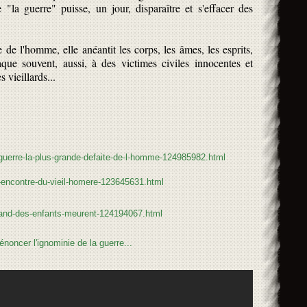
 "la guerre" puisse, un jour, disparaître et s'effacer des
 de l'homme, elle anéantit les corps, les âmes, les esprits,
taque souvent, aussi, à des victimes civiles innocentes et
 vieillards...
a-guerre-la-plus-grande-defaite-de-l-homme-124985982.html
-l-encontre-du-vieil-homere-123645631.html
quand-des-enfants-meurent-124194067.html