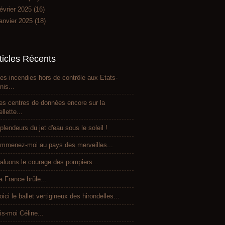
évrier 2025
(16)
anvier 2025
(18)
ticles Récents
es incendies hors de contrôle aux Etats-
nis...
es centres de données encore sur la
ellette...
plendeurs du jet d'eau sous le soleil !
mmenez-moi au pays des merveilles...
aluons le courage des pompiers...
a France brûle...
oici le ballet vertigineux des hirondelles...
is-moi Céline...