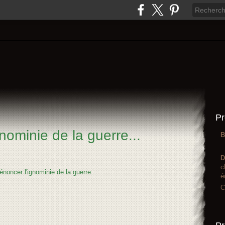
Pr
nominie de la guerre...
B
D
c
é
C