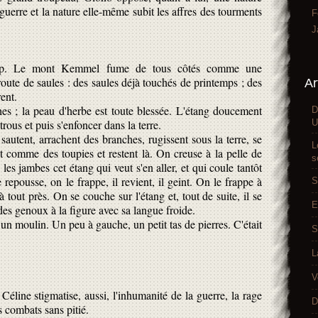
 guerre et la nature elle-même subit les affres des tourments
F
J
oup. Le mont Kemmel fume de tous côtés comme une
oute de saules : des saules déjà touchés de printemps ; des
Ar
ent.
hes ; la peau d'herbe est toute blessée. L'étang doucement
D
U
 trous et puis s'enfoncer dans la terre.
 sautent, arrachent des branches, rugissent sous la terre, se
L
t comme des toupies et restent là. On creuse à la pelle de
s
les jambes cet étang qui veut s'en aller, et qui coule tantôt
le repousse, on le frappe, il revient, il geint. On le frappe à
S
 tout près. On se couche sur l'étang et, tout de suite, il se
E
es genoux à la figure avec sa langue froide.
 un moulin. Un peu à gauche, un petit tas de pierres. C'était
S
L
V
éline stigmatise, aussi, l'inhumanité de la guerre, la rage
D
 combats sans pitié.