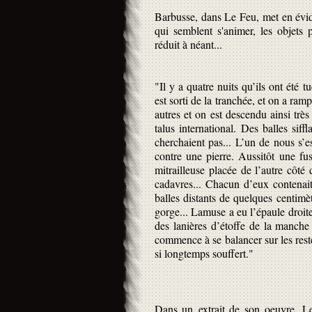
Barbusse, dans Le Feu, met en évide
qui semblent s'animer, les objets
réduit à néant...
"Il y a quatre nuits qu’ils ont été 
est sorti de la tranchée, et on a ram
autres et on est descendu ainsi très
talus international. Des balles sif
cherchaient pas... L’un de nous s’e
contre une pierre. Aussitôt une fus
mitrailleuse placée de l’autre côté
cadavres... Chacun d’eux contenait 
balles distants de quelques centimè
gorge... Lamuse a eu l’épaule droite
des lanières d’étoffe de la manche
commence à se balancer sur les reste
si longtemps souffert."
Dans un extrait de son oeuvre, Le