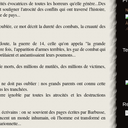
Pr
tés évocatrices de toutes les horreurs qu'elle génère...Des
 souligner l'atrocité des conflits qui ont traversé l'histoire,
N
e de pays...
À
edoublée, ce mot décrit la dureté des combats, la cruauté des
,
doute, la guerre de 14, celle qu'on appela "la grande
ère fois, l'apparition d'armes terribles, les gaz de combat qui
Te
 brûlaient et anéantissaient leurs poumons...
e morts, des millions de mutilés, des millions de victimes,
ne doit pas oublier : nos grands parents ont connu cette
ns les tranchées.
re ignoble par toutes les atrocités et les destructions
R
écrivains : on se souvient des pages écrites par Barbusse,
oncent un monde inhumain, où l'homme est transformé en
arionnette...