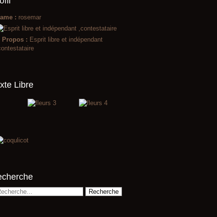
ofil
ame :
rosemar
 Propos :
Esprit libre et indépendant
contestataire
xte Libre
echerche