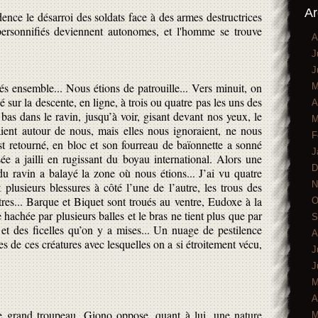
Ar
nce le désarroi des soldats face à des armes destructrices
 personnifiés deviennent autonomes, et l'homme se trouve
A
J
J
tués ensemble... Nous étions de patrouille... Vers minuit, on
M
pé sur la descente, en ligne, à trois ou quatre pas les uns des
A
 bas dans le ravin, jusqu’à voir, gisant devant nos yeux, le
M
flaient autour de nous, mais elles nous ignoraient, ne nous
F
st retourné, en bloc et son fourreau de baïonnette a sonné
J
ée a jailli en rugissant du boyau international. Alors une
D
 du ravin a balayé la zone où nous étions... J’ai vu quatre
N
plusieurs blessures à côté l’une de l’autre, les trous des
tres... Barque et Biquet sont troués au ventre, Eudoxe à la
O
 hachée par plusieurs balles et le bras ne tient plus que par
S
 et des ficelles qu’on y a mises... Un nuage de pestilence
A
s de ces créatures avec lesquelles on a si étroitement vécu,
J
J
M
A
 grand troupeau, Giono oppose, quant à lui, une nature
M