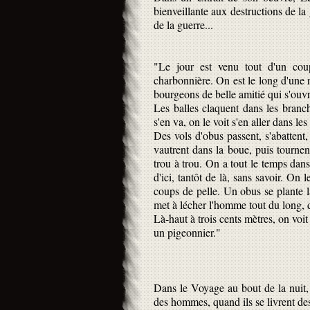
bienveillante aux destructions de la
de la guerre...
"Le jour est venu tout d'un c
charbonnière. On est le long d'une r
bourgeons de belle amitié qui s'ouvr
Les balles claquent dans les branc
s'en va, on le voit s'en aller dans les
Des vols d'obus passent, s'abattent,
vautrent dans la boue, puis tournen
trou à trou. On a tout le temps dans 
d'ici, tantôt de là, sans savoir. On 
coups de pelle. Un obus se plante là
met à lécher l'homme tout du long, d
Là-haut à trois cents mètres, on voit
un pigeonnier."
Dans le Voyage au bout de la nuit, C
des hommes, quand ils se livrent des