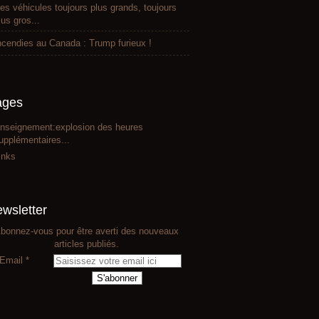
es véhicules toujours plus grands, toujours
lus gros...
ncendies au Canada : Trump furieux !
ages
nseignement:explosion des heures
upplémentaires...
inks
wsletter
bonnez-vous pour être averti des nouveaux
articles publiés.
Email