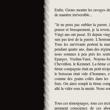
Enfin, Giono montre les ravages de l
de manière irréversible...
"Je ne peux pas oublier la guerre. J
penser et brusquement, je la revois, 
Vingt ans ont passé. Et depuis vingt
suis pas lavé de la guerre. L’horreu
Tous les survivants portent la mar
pendant quatre ans, dans des régim
nous sommes à peu prés les seuls
Eparges, Verdun-Vaux, Noyons-Sa
Chevrillon, le Kemmel. La 6ème com
6ème compagnie était un petit réci
le boisseau était vide d’hommes, e
comme des grains collés dans les 
frais. On ainsi rempli la 6ème comp
allé la vider sous la meule. Nous so
Tous ces témoignages, tous ces réci
prennent conscience de ces abom