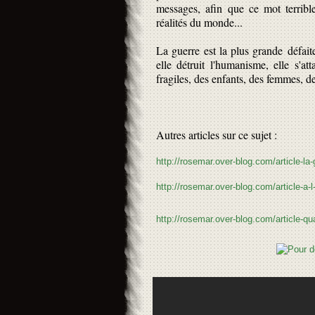
messages, afin que ce mot terrible
réalités du monde...
La guerre est la plus grande défaite
elle détruit l'humanisme, elle s'at
fragiles, des enfants, des femmes, des
Autres articles sur ce sujet :
http://rosemar.over-blog.com/article-l
http://rosemar.over-blog.com/article-a
http://rosemar.over-blog.com/article-