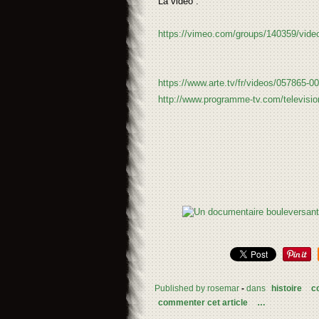
La vidéo :
https://vimeo.com/groups/140359/vid
https://www.arte.tv/fr/videos/057865-00
http://www.programme-tv.com/televisio
Published by rosemar
-
dans
histoire
c
commenter cet article
…