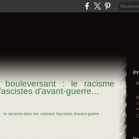
Pr
 bouleversant : le racisme
B
fascistes d'avant-guerre...
D
c
é
C