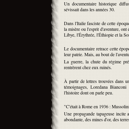
Un documentaire historique diff
sévissait dans les années 30.
Dans l'Italie fasciste de cette épo
la misère ou l'esprit d'aventure, ont
Libye, l'Érythrée, l'Éthiopie et la S
Le documentaire retrace cette épop
leur patrie. Mais, au bout de l'aventu
La guerre, la chute du régime préc
rentrèrent chez eux ruinés.
À partir de lettres trouvées dans u
témoignages, Loredana Bianconi f
l'histoire dont on parle peu.
"C'était à Rome en 1936 : Mussolini
Une propagande tapageuse incite alor
abondante, des mines d'or, des terres 