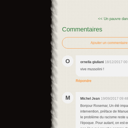
<< Un pauvre dans 
Commentaires
Ajouter un commentaire
O
ornella giuliani
18/12/2017 00
vive mussolini !
Répondre
M
Michel Jean
19/09/2017 09:4
Bonjour Rosemar, Un été impar
intervention, préface de Manuel 
le problème du racisme reste u
l'époque. Pour autant, on est e