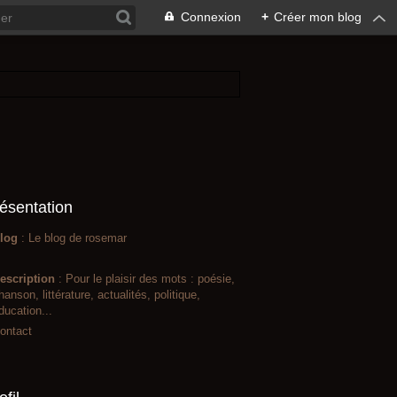
Connexion
+
Créer mon blog
ésentation
log
: Le blog de rosemar
escription
: Pour le plaisir des mots : poésie,
hanson, littérature, actualités, politique,
ducation...
ontact