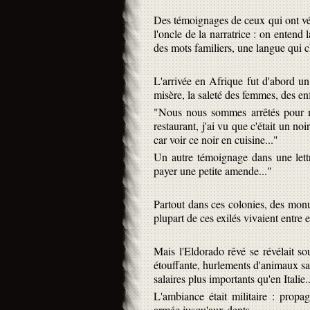
Des témoignages de ceux qui ont vécu
l'oncle de la narratrice : on entend 
des mots familiers, une langue qui c
L'arrivée en Afrique fut d'abord u
misère, la saleté des femmes, des enf
"Nous nous sommes arrêtés pour m
restaurant, j'ai vu que c'était un noi
car voir ce noir en cuisine..."
Un autre témoignage dans une lettre
payer une petite amende..."
Partout dans ces colonies, des monu
plupart de ces exilés vivaient entre 
Mais l'Eldorado rêvé se révélait so
étouffante, hurlements d'animaux sa
salaires plus importants qu'en Italie..
L'ambiance était militaire : propag
armée jusqu'aux dents.