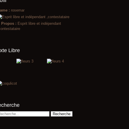
ofil
ame :
rosemar
 Propos :
Esprit libre et indépendant
contestataire
xte Libre
echerche