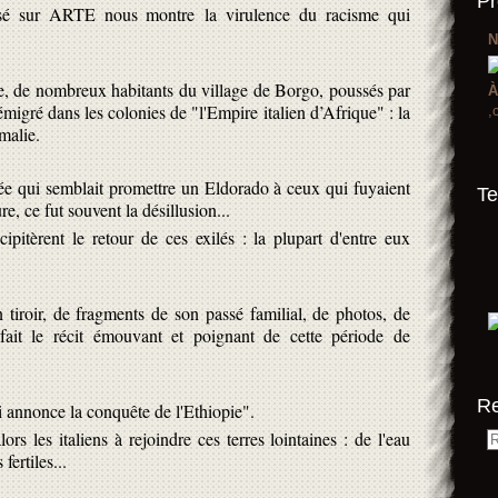
Pr
usé sur ARTE nous montre la virulence du racisme qui
N
que, de nombreux habitants du village de Borgo, poussés par
À
 émigré dans les colonies de "l'Empire italien d’Afrique" : la
,
omalie.
ée qui semblait promettre un Eldorado à ceux qui fuyaient
Te
re, ce fut souvent la désillusion...
ipitèrent le retour de ces exilés : la plupart d'entre eux
n tiroir, de fragments de son passé familial, de photos, de
ait le récit émouvant et poignant de cette période de
R
 annonce la conquête de l'Ethiopie".
s les italiens à rejoindre ces terres lointaines : de l'eau
fertiles...