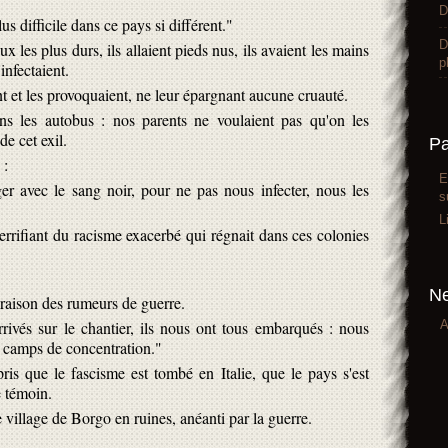
D
lus difficile dans ce pays si différent."
D
x les plus durs, ils allaient pieds nus, ils avaient les mains
p
'infectaient.
nt et les provoquaient, ne leur épargnant aucune cruauté.
ans les autobus : nos parents ne voulaient pas qu'on les
e cet exil.
P
 :
E
r avec le sang noir, pour ne pas nous infecter, nous les
s
L
terrifiant du racisme exacerbé qui régnait dans ces colonies
Ne
 raison des rumeurs de guerre.
A
rivés sur le chantier, ils nous ont tous embarqués : nous
s camps de concentration."
s que le fascisme est tombé en Italie, que le pays s'est
e témoin.
e village de Borgo en ruines, anéanti par la guerre.