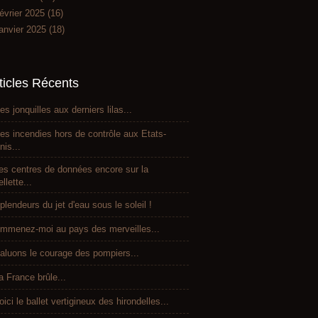
évrier 2025
(16)
anvier 2025
(18)
ticles Récents
es jonquilles aux derniers lilas...
es incendies hors de contrôle aux Etats-
nis...
es centres de données encore sur la
ellette...
plendeurs du jet d'eau sous le soleil !
mmenez-moi au pays des merveilles...
aluons le courage des pompiers...
a France brûle...
oici le ballet vertigineux des hirondelles...