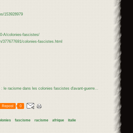
eos/153928979
0-A/colonies-fascistes/
n/377677691/colonies-fascistes.html
Repost
0
olonies
fascisme
racisme
afrique
italie