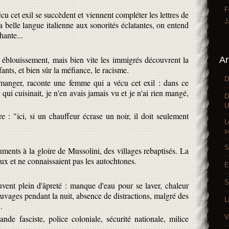
F
 cet exil se succèdent et viennent compléter les lettres de
J
la belle langue italienne aux sonorités éclatantes, on entend
hante...
n éblouissement, mais bien vite les immigrés découvrent la
Ar
ants, et bien sûr la méfiance, le racisme.
D
anger, raconte une femme qui a vécu cet exil : dans ce
r qui cuisinait, je n'en avais jamais vu et je n'ai rien mangé,
D
U
 : "ici, si un chauffeur écrase un noir, il doit seulement
L
s
S
ments à la gloire de Mussolini, des villages rebaptisés. La
eux et ne connaissaient pas les autochtones.
E
S
uvent plein d'âpreté : manque d'eau pour se laver, chaleur
uvages pendant la nuit, absence de distractions, malgré des
L
.
V
ande fasciste, police coloniale, sécurité nationale, milice