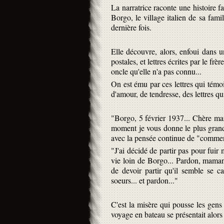
La narratrice raconte une histoire fa
Borgo, le village italien de sa fami
dernière fois.
Elle découvre, alors, enfoui dans u
postales, et lettres écrites par le fr
oncle qu'elle n'a pas connu...
On est ému par ces lettres qui témoi
d'amour, de tendresse, des lettres qu
"Borgo, 5 février 1937... Chère ma
moment je vous donne le plus grand 
avec la pensée continue de "comment 
"J'ai décidé de partir pas pour fui
vie loin de Borgo... Pardon, maman,
de devoir partir qu'il semble se 
soeurs... et pardon..."
C'est la misère qui pousse les gens 
voyage en bateau se présentait alors 