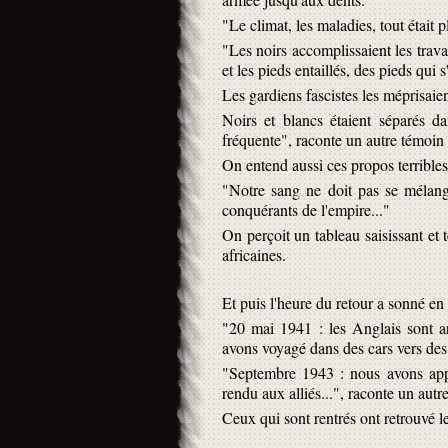
"Le climat, les maladies, tout était p
"Les noirs accomplissaient les travau
et les pieds entaillés, des pieds qui s
Les gardiens fascistes les méprisaie
Noirs et blancs étaient séparés d
fréquente", raconte un autre témoin d
On entend aussi ces propos terribles
"Notre sang ne doit pas se mélange
conquérants de l'empire..."
On perçoit un tableau saisissant et 
africaines.
Et puis l'heure du retour a sonné en
"20 mai 1941 : les Anglais sont ar
avons voyagé dans des cars vers de
"Septembre 1943 : nous avons appri
rendu aux alliés...", raconte un autr
Ceux qui sont rentrés ont retrouvé l