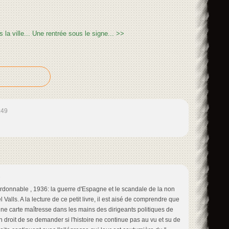
la ville...
Une rentrée sous le signe... >>
:49
8
donnable , 1936: la guerre d'Espagne et le scandale de la non
Valls. A la lecture de ce petit livre, il est aisé de comprendre que
ne carte maîtresse dans les mains des dirigeants politiques de
n droit de se demander si l'histoire ne continue pas au vu et su de