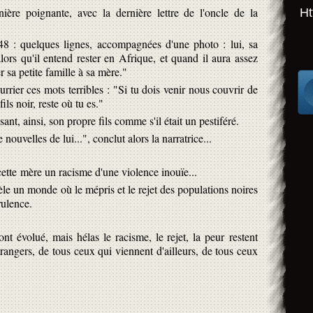
ère poignante, avec la dernière lettre de l'oncle de la
Ht
948 : quelques lignes, accompagnées d'une photo : lui, sa
alors qu'il entend rester en Afrique, et quand il aura assez
r sa petite famille à sa mère."
urrier ces mots terribles : "Si tu dois venir nous couvrir de
ils noir, reste où tu es."
ant, ainsi, son propre fils comme s'il était un pestiféré.
uvelles de lui...", conclut alors la narratrice...
 cette mère un racisme d'une violence inouïe...
e un monde où le mépris et le rejet des populations noires
rulence.
nt évolué, mais hélas le racisme, le rejet, la peur restent
rangers, de tous ceux qui viennent d'ailleurs, de tous ceux