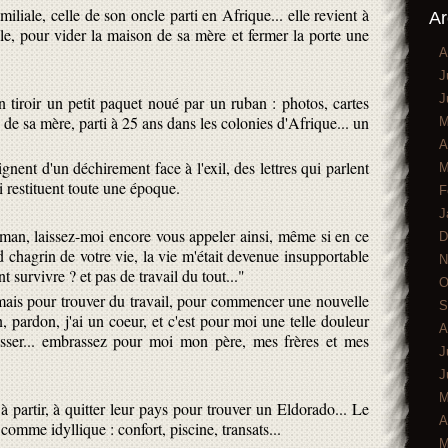
miliale, celle de son oncle parti en Afrique... elle revient à
Ar
lle, pour vider la maison de sa mère et fermer la porte une
A
J
J
n tiroir un petit paquet noué par un ruban : photos, cartes
ère de sa mère, parti à 25 ans dans les colonies d'Afrique... un
M
A
gnent d'un déchirement face à l'exil, des lettres qui parlent
M
i restituent toute une époque.
F
J
man, laissez-moi encore vous appeler ainsi, même si en ce
D
chagrin de votre vie, la vie m'était devenue insupportable
N
survivre ? et pas de travail du tout..."
O
r mais pour trouver du travail, pour commencer une nouvelle
S
 pardon, j'ai un coeur, et c'est pour moi une telle douleur
A
casser... embrassez pour moi mon père, mes frères et mes
J
J
M
à partir, à quitter leur pays pour trouver un Eldorado... Le
A
comme idyllique : confort, piscine, transats...
M