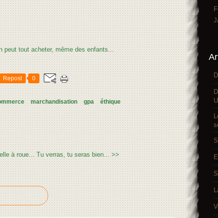
F
J
Ar
D
Repost
0
D
U
ommerce
marchandisation
gpa
éthique
L
s
S
lle à roue...
Tu verras, tu seras bien... >>
E
S
L
V