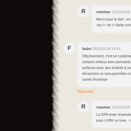
R
rosemar
31/10/2018 
Merci pour le lien : en
<br /> <br /> Belle soi
F
fatizo
29/10/2018 19:43
Effectivement, c'est un système
certains milieux bien pensants
surfaces avec des enfants à ve
décennies ce sera peut-être no
soirée Rosemar
Répondre
R
rosemar
29/10/2018 
La GPA reste réservée 
pour s'offrir ce luxe..