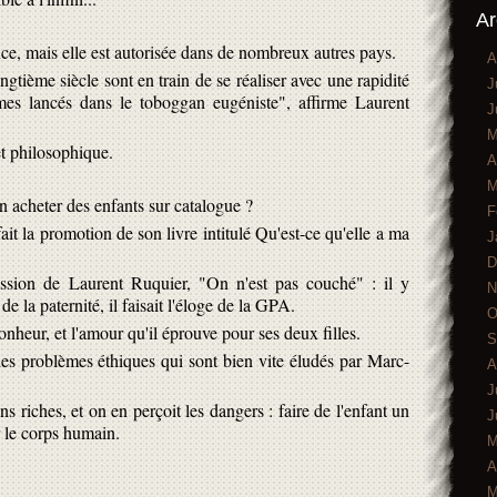
Ar
ce, mais elle est autorisée dans de nombreux autres pays.
A
ngtième siècle sont en train de se réaliser avec une rapidité
J
es lancés dans le toboggan eugéniste", affirme Laurent
J
M
t philosophique.
A
M
n acheter des enfants sur catalogue ?
F
ait la promotion de son livre intitulé Qu'est-ce qu'elle a ma
J
D
ission de Laurent Ruquier, "On n'est pas couché" : il y
N
e la paternité, il faisait l'éloge de la GPA.
O
heur, et l'amour qu'il éprouve pour ses deux filles.
S
es problèmes éthiques qui sont bien vite éludés par Marc-
A
J
s riches, et on en perçoit les dangers : faire de l'enfant un
J
 le corps humain.
M
A
M