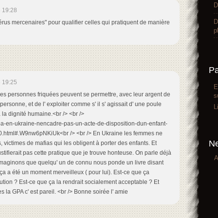
D
 19:28
D
térus mercenaires" pour qualifier celles qui pratiquent de manière
p
P
 19:25
E
 Les personnes friquées peuvent se permettre, avec leur argent de
s
ersonne, et de l' exploiter comme s' il s' agissait d' une poule
L
 la dignité humaine.<br /> <br />
gpa-en-ukraine-nencadre-pas-un-acte-de-disposition-dun-enfant-
230.html#.W9nw6pNKiUk<br /> <br /> En Ukraine les femmes ne
Ne
 victimes de mafias qui les obligent à porter des enfants. Et
ustifierait pas cette pratique que je trouve honteuse. On parle déjà
A
> Imaginons que quelqu' un de connu nous ponde un livre disant
e ça a été un moment merveilleux ( pour lui). Est-ce que ça
titution ? Est-ce que ça la rendrait socialement acceptable ? Et
s la GPA c' est pareil. <br /> Bonne soirée l' amie