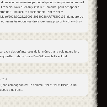
rmations et un mouvement perpétuel qui nous emportent on ne sait
 de François-Xavier Bellamy, intitulé "Demeure, pour échapper à
pétuel", une lecture passionnante...<br /> <br />
fr/histoire/2018/09/28/26001-20180928ARTFIG00116--demeure-de-
my-un-manifeste-pour-les-droits-de-l-ame.php<br /> <br /> <br />
fait avoir des enfants issus de lui même par la voie naturelle...
 aujourd'hui...<br /> Bises d' un WE ensoleillé et froid
22:54
l, son compagnon est un homme...<br /> <br /> Bises, ici un
coup plus frais...