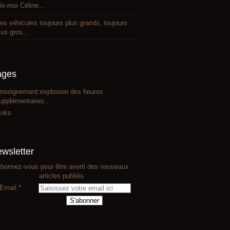
is-moi Céline...
es véhicules toujours plus grands, toujours
lus gros...
ages
nseignement:explosion des heures
upplémentaires...
inks
wsletter
bonnez-vous pour être averti des nouveaux
articles publiés.
Email