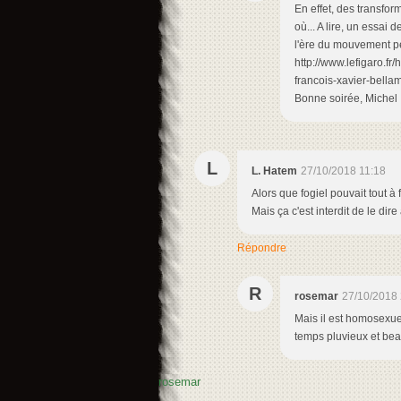
En effet, des transfo
où... A lire, un essai
l'ère du mouvement per
http://www.lefigaro.
francois-xavier-bella
Bonne soirée, Michel
L
L. Hatem
27/10/2018 11:18
Alors que fogiel pouvait tout à 
Mais ça c'est interdit de le dire
Répondre
R
rosemar
27/10/2018 
Mais il est homosexue
temps pluvieux et beau
rosemar