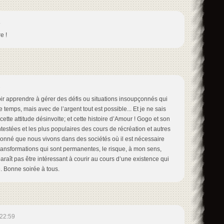
4
e !
3
ir apprendre à gérer des défis ou situations insoupçonnés qui
temps, mais avec de l’argent tout est possible... Et je ne sais
cette attitude désinvolte; et cette histoire d’Amour ! Gogo et son
testées et les plus populaires des cours de récréation et autres
donné que nous vivons dans des sociétés où il est nécessaire
ransformations qui sont permanentes, le risque, à mon sens,
raît pas être intéressant à courir au cours d’une existence qui
e. Bonne soirée à tous.
22:59