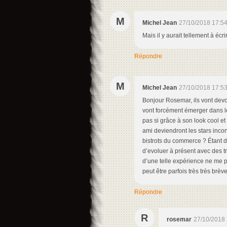
M
Michel Jean
27/10/2018 17:5
Mais il y aurait tellement à écrir
Répondre
M
Michel Jean
27/10/2018 17:5
Bonjour Rosemar, ils vont devo
vont forcément émerger dans le 
pas si grâce à son look cool et 
ami deviendront les stars incon
bistrots du commerce ? Étant 
d’evoluer à présent avec des t
d’une telle expérience ne me pa
peut être parfois très très brèv
Répondre
R
rosemar
27/10/2018 