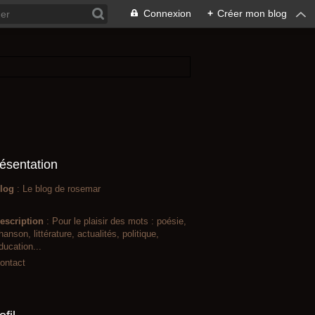
Connexion
+
Créer mon blog
ésentation
log
: Le blog de rosemar
escription
: Pour le plaisir des mots : poésie,
hanson, littérature, actualités, politique,
ducation...
ontact