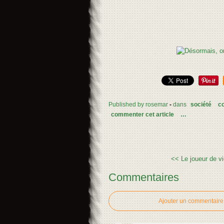
Published by rosemar
-
dans
société
c
commenter cet article
…
<< Le joueur de vie
Commentaires
Ajouter un commentaire