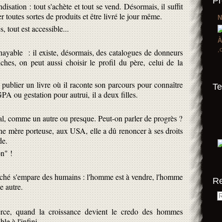
Pr
isation : tout s'achète et tout se vend. Désormais, il suffit
r toutes sortes de produits et être livré le jour même.
N
, tout est accessible...
À
,
nayable : il existe, désormais, des catalogues de donneurs
ches, on peut aussi choisir le profil du père, celui de la
 publier un livre où il raconte son parcours pour connaître
Te
 GPA ou gestation pour autrui, il a deux filles.
l, comme un autre ou presque. Peut-on parler de progrès ?
une mère porteuse, aux USA, elle a dû renoncer à ses droits
de.
n" !
arché s'empare des humains : l'homme est à vendre, l'homme
R
 autre.
ce, quand la croissance devient le credo des hommes
le à l'infini...