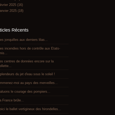
évrier 2025
(16)
anvier 2025
(18)
ticles Récents
es jonquilles aux derniers lilas...
es incendies hors de contrôle aux Etats-
nis...
es centres de données encore sur la
ellette...
plendeurs du jet d'eau sous le soleil !
mmenez-moi au pays des merveilles...
aluons le courage des pompiers...
a France brûle...
oici le ballet vertigineux des hirondelles...