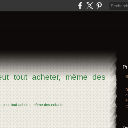
Pr
eut tout acheter, même des
B
D
c
é
C