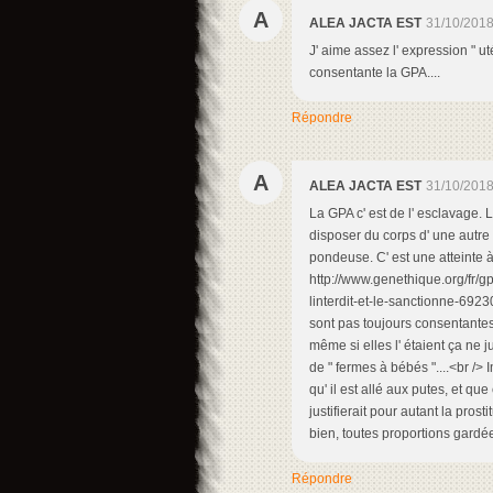
A
ALEA JACTA EST
31/10/2018
J' aime assez l' expression " u
consentante la GPA....
Répondre
A
ALEA JACTA EST
31/10/2018
La GPA c' est de l' esclavage.
disposer du corps d' une autre p
pondeuse. C' est une atteinte à
http://www.genethique.org/fr/
linterdit-et-le-sanctionne-69
sont pas toujours consentantes,
même si elles l' étaient ça ne j
de " fermes à bébés "....<br /
qu' il est allé aux putes, et qu
justifierait pour autant la pros
bien, toutes proportions gardée
Répondre