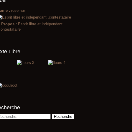
ofil
ame :
rosemar
 Propos :
Esprit libre et indépendant
contestataire
xte Libre
echerche