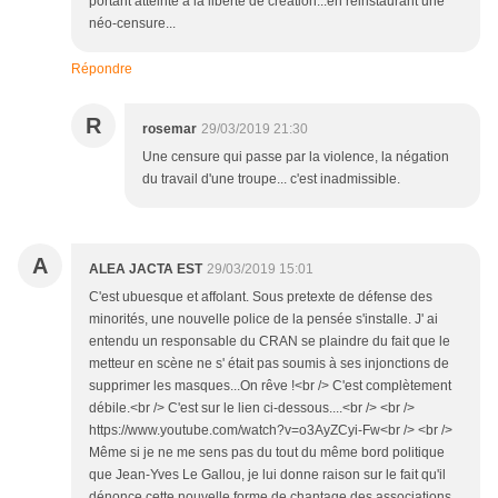
portant atteinte à la liberté de création...en réinstaurant une
néo-censure...
Répondre
R
rosemar
29/03/2019 21:30
Une censure qui passe par la violence, la négation
du travail d'une troupe... c'est inadmissible.
A
ALEA JACTA EST
29/03/2019 15:01
C'est ubuesque et affolant. Sous pretexte de défense des
minorités, une nouvelle police de la pensée s'installe. J' ai
entendu un responsable du CRAN se plaindre du fait que le
metteur en scène ne s' était pas soumis à ses injonctions de
supprimer les masques...On rêve !<br /> C'est complètement
débile.<br /> C'est sur le lien ci-dessous....<br /> <br />
https://www.youtube.com/watch?v=o3AyZCyi-Fw<br /> <br />
Même si je ne me sens pas du tout du même bord politique
que Jean-Yves Le Gallou, je lui donne raison sur le fait qu'il
dénonce cette nouvelle forme de chantage des associations...