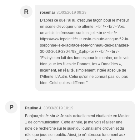
R
rosemar
31/03/2019 09:29
D'après ce que j'ai lu, c'est une façon pour le metteur
en scène d'évoquer une altérité...<br /> <br /> Voici
un article intéressant sur le sujet :<br /> <br />
https://www.lepoint.fr/culture/la-minute-antique-52-la-
sorbonne-le-b-lackface-et-le-tonneau-des-danaides-
30-03-2019-2304798_3.php<br /> <br /> <br />
"Eschyle en fait des tonnes pour le montrer, on le voit
bien, que les filles de Danaos, les « Danaïdes »,
incarnent, en réalité, simplement, l'idée absolue de
l'Altérité. L'Autre. Celui qu'on ne connaît pas, ou pas
bien. Celui qui est différent."
P
Pauline J.
30/03/2019 10:19
Bonjour,<br /> <br /> Je suis actuellement étudiante en Master
1 de communication. Cette année, je me vois réaliser une
note de recherche sur le sujet du journalisme citoyen et du
rôle que joue son public. Ainsi, je m'intéresse fortement aux