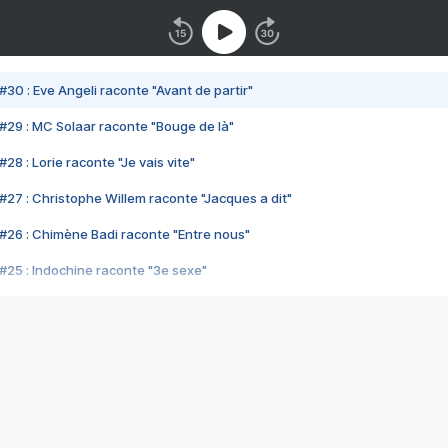
#30 : Eve Angeli raconte "Avant de partir"
#29 : MC Solaar raconte "Bouge de là"
28 : Lorie raconte "Je vais vite"
#27 : Christophe Willem raconte "Jacques a dit"
#26 : Chimène Badi raconte "Entre nous"
#25 : Indochine raconte "3e sexe"
#24 : Zaho raconte "C'est chelou"
#23 : Patrick Bruel raconte "Au café des délices"
#22 : Kyo raconte "Le chemin"
#21 : Nolwenn Leroy raconte "Cassé"