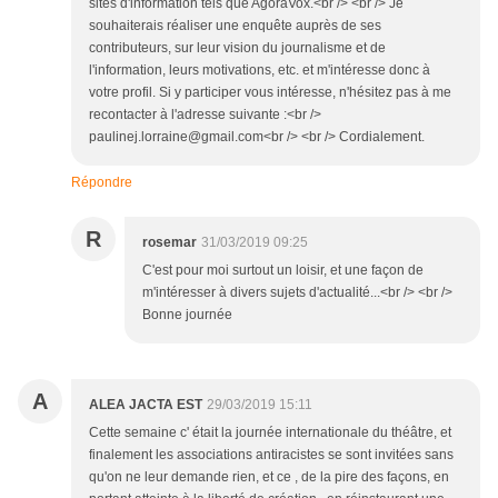
sites d'information tels que AgoraVox.<br /> <br /> Je
souhaiterais réaliser une enquête auprès de ses
contributeurs, sur leur vision du journalisme et de
l'information, leurs motivations, etc. et m'intéresse donc à
votre profil. Si y participer vous intéresse, n'hésitez pas à me
recontacter à l'adresse suivante :<br />
paulinej.lorraine@gmail.com<br /> <br /> Cordialement.
Répondre
R
rosemar
31/03/2019 09:25
C'est pour moi surtout un loisir, et une façon de
m'intéresser à divers sujets d'actualité...<br /> <br />
Bonne journée
A
ALEA JACTA EST
29/03/2019 15:11
Cette semaine c' était la journée internationale du théâtre, et
finalement les associations antiracistes se sont invitées sans
qu'on ne leur demande rien, et ce , de la pire des façons, en