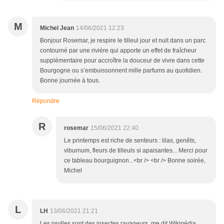
M
Michel Jean
14/06/2021 12:23
Bonjour Rosemar, je respire le tilleul jour et nuit dans un parc
contourné par une rivière qui apporte un effet de fraîcheur
supplémentaire pour accroître la douceur de vivre dans cette
Bourgogne ou s’embuissonnent mille parfums au quotidien.
Bonne journée à tous.
Répondre
R
rosemar
15/06/2021 22:40
Le printemps est riche de senteurs : lilas, genêts,
viburnum, fleurs de tilleuls si apaisantes... Merci pour
ce tableau bourguignon...<br /> <br /> Bonne soirée,
Michel
L
LH
13/06/2021 21:21
Les psylles sont des insectes ravageurs, me dit Wikipédia...