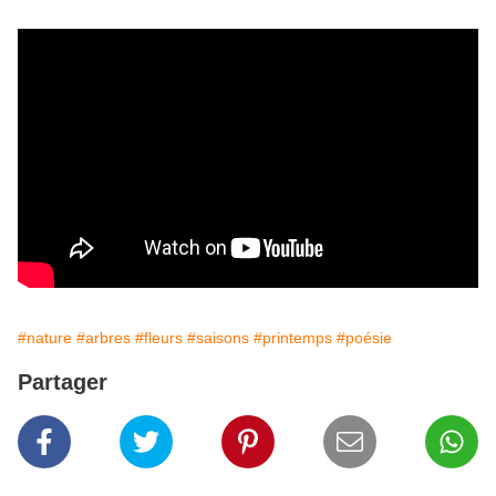
#nature
#arbres
#fleurs
#saisons
#printemps
#poésie
Partager