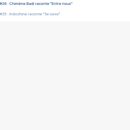
#26 : Chimène Badi raconte "Entre nous"
#25 : Indochine raconte "3e sexe"
#24 : Zaho raconte "C'est chelou"
#23 : Patrick Bruel raconte "Au café des délices"
#22 : Kyo raconte "Le chemin"
#21 : Nolwenn Leroy raconte "Cassé"
#20 : Patrick Hernandez raconte "Born to be alive"
#19 : Lorie raconte "Près de moi"
#18 : Michael Jones raconte "A nos actes manqués" (avec Jean-Jacque
#17 : Khaled raconte "Aïcha"
#16 : Corneille raconte "Parce qu'on vient de loin"
#15 : Indochine raconte "L'aventurier"
14 : Lorie raconte "Sur un air latino"