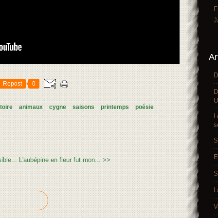
F
J
Ar
D
Repost
0
D
U
toire
animaux
cygne
saisons
printemps
poésie
L
s
S
E
ible...
L'aubépine en fleur fut mon... >>
S
L
V