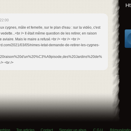
Ht
22:00
ux cygnes, mâle et femelle, sur le plan d'eau : sur la vidéo, c'est
vedette...<br /> Il était même question de les retirer, en raison
 aviaire. Mais le maire a refusé.<br /> <br /> <br />
ard.com/2021/03/05/nimes-letat-demande-de-retirer-les-cygnes-
En%20raison%20d'un%20%C3%A9pisode,des%20Jardins%20de%
/> <br />
verblog
Top articles
Contact
Signaler un abus
C.G.U.
Rémunération