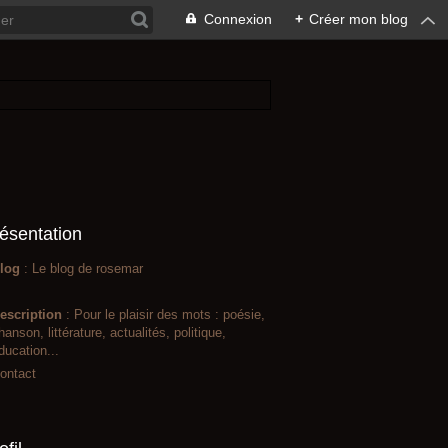
Connexion
+
Créer mon blog
ésentation
log
: Le blog de rosemar
escription
: Pour le plaisir des mots : poésie,
hanson, littérature, actualités, politique,
ducation...
ontact