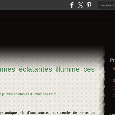
Pr
mes éclatantes illumine ces
B
D
c
é
C
e antique près d'une source, deux cercles de pierre, un