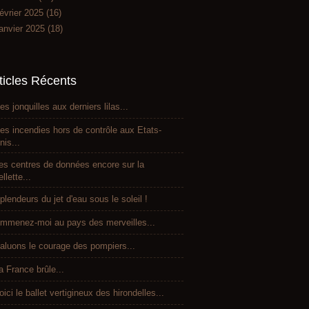
évrier 2025
(16)
anvier 2025
(18)
ticles Récents
es jonquilles aux derniers lilas...
es incendies hors de contrôle aux Etats-
nis...
es centres de données encore sur la
ellette...
plendeurs du jet d'eau sous le soleil !
mmenez-moi au pays des merveilles...
aluons le courage des pompiers...
a France brûle...
oici le ballet vertigineux des hirondelles...