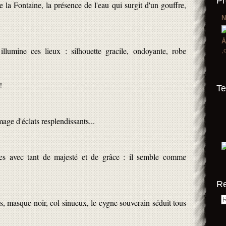
Pr
la Fontaine, la présence de l'eau qui surgit d'un gouffre,
N
À
lumine ces lieux : silhouette gracile, ondoyante, robe
,
!
Te
age d'éclats resplendissants...
ées avec tant de majesté et de grâce : il semble comme
R
, masque noir, col sinueux, le cygne souverain séduit tous