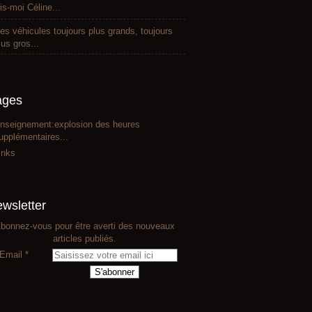
is-moi Céline...
es véhicules toujours plus grands, toujours
lus gros...
ages
nseignement:explosion des heures
upplémentaires...
inks
wsletter
bonnez-vous pour être averti des nouveaux
articles publiés.
Email