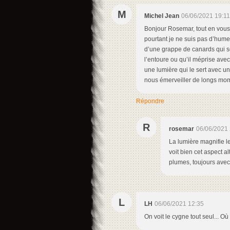
M
Michel Jean
06/06/2021 19:11
Bonjour Rosemar, tout en vous 
pourtant je ne suis pas d’humeu
d’une grappe de canards qui s
l’entoure ou qu’il méprise avec
une lumière qui le sert avec un
nous émerveiller de longs mom
Répondre
R
rosemar
06/06/2021 
La lumière magnifie le
voit bien cet aspect alt
plumes, toujours avec
L
LH
06/06/2021 12:35
On voit le cygne tout seul... Où