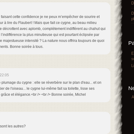
D
D
faisant cette confidence je ne peux m’empêcher de sourire et
p
r à lire du Flaubert ! Mais que fait ce cygne, au beau milieu
e décrottent avec aplomb, complètement indifférent au chahut qui
 l’indifférence la plus minutieuse qui est pourtant éclipsée par
e majestueuse intensité ? La nature nous offrira toujours de quoi
P
ents. Bonne soirée à tous.
E
s
L
22:05
 plumage du cygne : elle se réverbère sur le plan d'eau... et on
Ne
ier de l'oiseau... le cygne lui-même fait sa toilette, lisse ses
 grâce et élégance.<br /> <br /> Bonne soirée, Michel
A
 sont les autres?