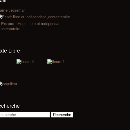
ofil
ame :
rosemar
 Propos :
Esprit libre et indépendant
contestataire
xte Libre
echerche