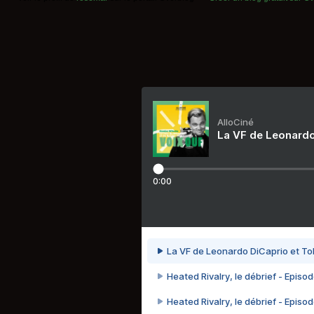
AlloCiné
La VF de Leonardo
0:00
La VF de Leonardo DiCaprio et To
Heated Rivalry, le débrief - Episod
Heated Rivalry, le débrief - Episod