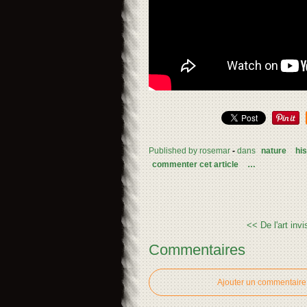
Published by rosemar
-
dans
nature
his
commenter cet article
…
<< De l'art invis
Commentaires
Ajouter un commentaire