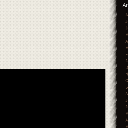
Ar
A
J
J
M
A
M
F
J
D
N
O
S
A
J
J
M
A
M