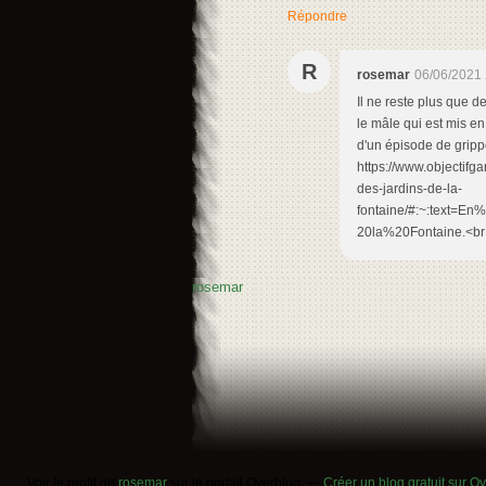
Répondre
R
rosemar
06/06/2021 
Il ne reste plus que de
le mâle qui est mis en 
d'un épisode de grippe
https://www.objectifg
des-jardins-de-la-
fontaine/#:~:text=
20la%20Fontaine.<br 
rosemar
Voir le profil de
rosemar
sur le portail Overblog
Créer un blog gratuit sur O