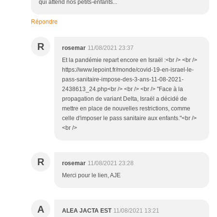
qui attend nos petits-enfants...
Répondre
R
rosemar
11/08/2021 23:37
Et la pandémie repart encore en Israël :<br /> <br />
https://www.lepoint.fr/monde/covid-19-en-israel-le-
pass-sanitaire-impose-des-3-ans-11-08-2021-
2438613_24.php<br /> <br /> <br /> "Face à la
propagation de variant Delta, Israël a décidé de
mettre en place de nouvelles restrictions, comme
celle d'imposer le pass sanitaire aux enfants."<br />
<br />
R
rosemar
11/08/2021 23:28
Merci pour le lien, AJE
A
ALEA JACTA EST
11/08/2021 13:21