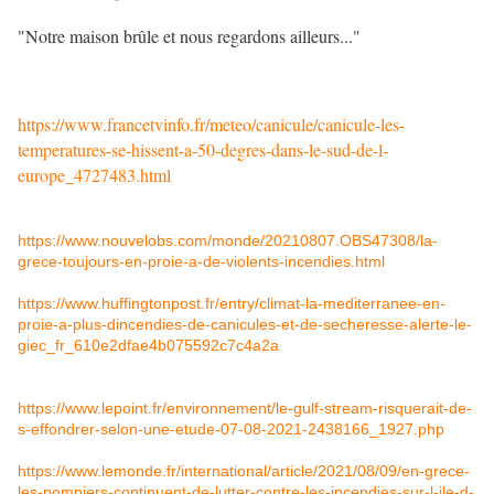
"Notre maison brûle et nous regardons ailleurs..."
https://www.francetvinfo.fr/meteo/canicule/canicule-les-
temperatures-se-hissent-a-50-degres-dans-le-sud-de-l-
europe_4727483.html
https://www.nouvelobs.com/monde/20210807.OBS47308/la-
grece-toujours-en-proie-a-de-violents-incendies.html
https://www.huffingtonpost.fr/entry/climat-la-mediterranee-en-
proie-a-plus-dincendies-de-canicules-et-de-secheresse-alerte-le-
giec_fr_610e2dfae4b075592c7c4a2a
https://www.lepoint.fr/environnement/le-gulf-stream-risquerait-de-
s-effondrer-selon-une-etude-07-08-2021-2438166_1927.php
https://www.lemonde.fr/international/article/2021/08/09/en-grece-
les-pompiers-continuent-de-lutter-contre-les-incendies-sur-l-ile-d-