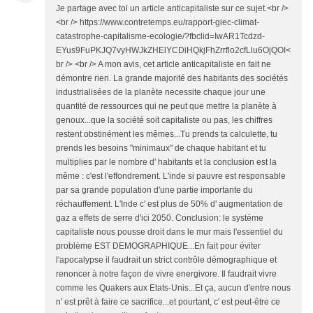
Je partage avec toi un article anticapitaliste sur ce sujet.<br />
<br /> https://www.contretemps.eu/rapport-giec-climat-
catastrophe-capitalisme-ecologie/?fbclid=IwAR1Tcdzd-
EYus9FuPKJQ7vyHWJkZHElYCDiHQkjFhZrrflo2cfLlu6OjQOI<
br /> <br /> A mon avis, cet article anticapitaliste en fait ne
démontre rien. La grande majorité des habitants des sociétés
industrialisées de la planète necessite chaque jour une
quantité de ressources qui ne peut que mettre la planète à
genoux...que la société soit capitaliste ou pas, les chiffres
restent obstinément les mêmes...Tu prends ta calculette, tu
prends les besoins "minimaux" de chaque habitant et tu
multiplies par le nombre d' habitants et la conclusion est la
même : c'est l'effondrement. L'inde si pauvre est responsable
par sa grande population d'une partie importante du
réchauffement. L'Inde c' est plus de 50% d' augmentation de
gaz a effets de serre d'ici 2050. Conclusion: le système
capitaliste nous pousse droit dans le mur mais l'essentiel du
problème EST DEMOGRAPHIQUE...En fait pour éviter
l'apocalypse il faudrait un strict contrôle démographique et
renoncer à notre façon de vivre energivore. Il faudrait vivre
comme les Quakers aux Etats-Unis...Et ça, aucun d'entre nous
n' est prêt à faire ce sacrifice...et pourtant, c' est peut-être ce