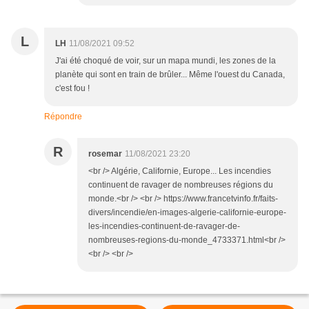
L
LH
11/08/2021 09:52
J'ai été choqué de voir, sur un mapa mundi, les zones de la
planète qui sont en train de brûler... Même l'ouest du Canada,
c'est fou !
Répondre
R
rosemar
11/08/2021 23:20
<br /> Algérie, Californie, Europe... Les incendies
continuent de ravager de nombreuses régions du
monde.<br /> <br /> https://www.francetvinfo.fr/faits-
divers/incendie/en-images-algerie-californie-europe-
les-incendies-continuent-de-ravager-de-
nombreuses-regions-du-monde_4733371.html<br />
<br /> <br />