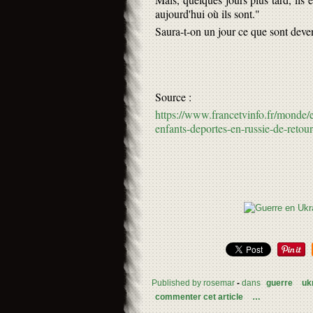
aujourd'hui où ils sont."
Saura-t-on un jour ce que sont deve
Source :
https://www.francetvinfo.fr/monde/
enfants-deportes-en-russie-de-reto
Published by rosemar
-
dans
guerre
uk
commenter cet article
…