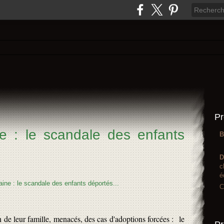
Pr
e : le scandale des enfants
B
D
c
é
C
 de leur famille, menacés, des cas d'adoptions forcées : le