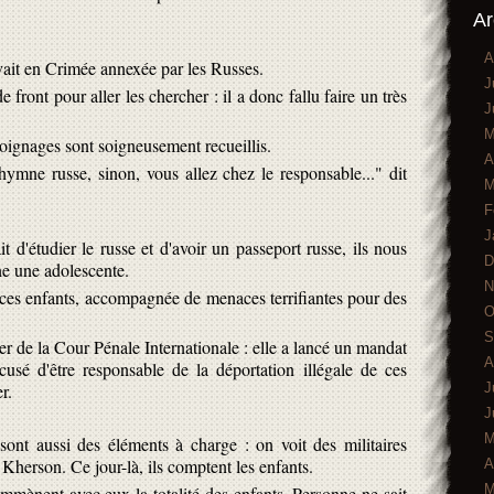
Ar
A
vait en Crimée annexée par les Russes.
J
 front pour aller les chercher : il a donc fallu faire un très
J
M
moignages sont soigneusement recueillis.
A
'hymne russe, sinon, vous allez chez le responsable..." dit
M
F
J
it d'étudier le russe et d'avoir un passeport russe, ils nous
D
gne une adolescente.
N
r ces enfants, accompagnée de menaces terrifiantes pour des
O
S
r de la Cour Pénale Internationale : elle a lancé un mandat
A
cusé d'être responsable de la déportation illégale de ces
J
r.
J
M
ont aussi des éléments à charge : on voit des militaires
 Kherson. Ce jour-là, ils comptent les enfants.
A
M
emmènent avec eux la totalité des enfants. Personne ne sait