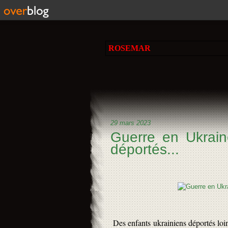
ROSEMAR
29 mars 2023
Guerre en Ukrain
déportés...
Des enfants ukrainiens déportés loin