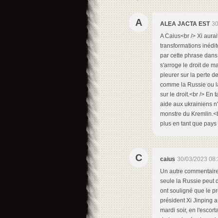
A
ALEA JACTA EST
30
A Caius<br /> Xi aura
transformations inédit
par cette phrase dans 
s'arroge le droit de m
pleurer sur la perte d
comme la Russie ou l
sur le droit.<br /> En
aide aux ukrainiens n
monstre du Kremlin.<br
plus en tant que pays 
C
caius
30/03/2023 08:
Un autre commentaire éclairant de Bhadrakumar sur ce point :<br /> <br /> <br /> A elle seule la Russie peut déjà faire face à tout l’Occident.<br /> <br /> Les médias russes ont souligné que le président Vladimir Poutine a fait un geste extraordinaire lorsque le président Xi Jinping a quitté le Kremlin après le dîner d'État de la semaine dernière, mardi soir, en l'escortant jusqu'à la limousine et en le raccompagnant. <br /> <br /> Lors de la poignée de main d'adieu, Xi aurait répondu : "Ensemble, nous devrions faire avancer ces transformations inédites depuis plus de 100 ans,. Prenez soin de vous." <br /> <br /> Xi faisait allusion aux cent dernières années de l'histoire moderne qui ont vu les États-Unis passer du statut de pays situé au nord du Mexique, dans l'hémisphère occidental, à celui de superpuissance et d'hégémon mondial. <br /> <br /> Avec son sens profond de l'histoire et son esprit dialectique, M. Xi a rappelé les discussions intenses qu'il a eues avec M. Poutine sur les réalités contemporaines qui sous-tendent le moment unipolaire des États-Unis et sur les impératifs de la Chine et de la Russie qui doivent unir leurs forces pour consolider la transition de l'ordre mondial vers la démocratisation et la multipolarité. <br /> <br /> Il s'agissait d'une conclusion appropriée à une visite d'État qui avait débuté la veille par l'expression par M. Xi de sa confiance dans le fait que les Russes soutiendront M. Poutine lors des élections présidentielles de l'année prochaine. D'un seul coup, M. Xi a "annulé" la diabolisation de M. Poutine par l'Occident, conscient de l'absurdité qu'il y a à lancer un mandat d'arrêt contre le chef du Kremlin pour détourner l'attention de leurs entretiens à Moscou. <br /> <br /> La Chine a pour politique scrupuleuse de s'abstenir de tout commentaire sur la politique intérieure des autres pays. Toutefois, dans le cas de la Russie, Xi a fait une exception en signalant son intérêt pour le leadership proactif de Poutine en ces temps tumultueux. L'opinion mondiale en prendra note. <br /> <br /> L'opinion publique russe érudite n'en prendra-t-elle pas note également - avec un rugissement d'approbation ? Oui, c'est tout à fait concevable, compte tenu de la cote de popularité constante de Poutine, qui est de 80 %. Xi a peut-être jeté un froid sur les derniers espoirs occidentaux d'inciter une bande d'oligarques russes à prendre la tête d'une révolution de palais au Kremlin.<br /> <br /> Le fait que la visite d'État de M. Xi ait eu lieu au beau milieu de la guerre en U