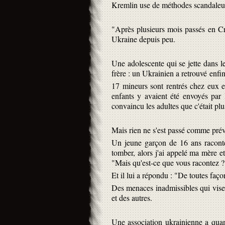
Kremlin use de méthodes scandaleus
"Après plusieurs mois passés en Cr
Ukraine depuis peu.
Une adolescente qui se jette dans 
frère : un Ukrainien a retrouvé enfin 
17 mineurs sont rentrés chez eux e
enfants y avaient été envoyés par
convaincu les adultes que c'était pl
Mais rien ne s'est passé comme prévu 
Un jeune garçon de 16 ans raconte 
tomber, alors j'ai appelé ma mère et
"Mais qu'est-ce que vous racontez 
Et il lui a répondu : "De toutes faço
Des menaces inadmissibles qui visen
et des autres.
Une association ukrainienne a qua