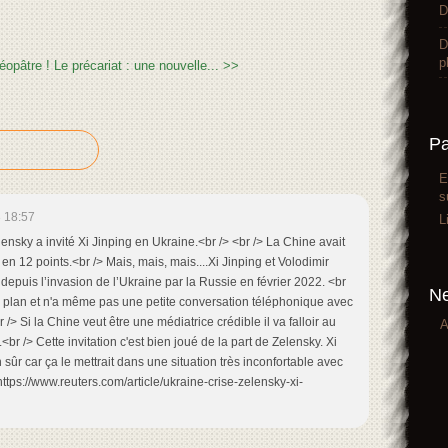
D
D
p
éopâtre !
Le précariat : une nouvelle... >>
P
E
s
 18:57
L
ensky a invité Xi Jinping en Ukraine.<br /> <br /> La Chine avait
en 12 points.<br /> Mais, mais, mais....Xi Jinping et Volodimir
depuis l’invasion de l’Ukraine par la Russie en février 2022. <br
Ne
n plan et n'a même pas une petite conversation téléphonique avec
r /> Si la Chine veut être une médiatrice crédible il va falloir au
A
br /> Cette invitation c'est bien joué de la part de Zelensky. Xi
 sûr car ça le mettrait dans une situation très inconfortable avec
ttps://www.reuters.com/article/ukraine-crise-zelensky-xi-