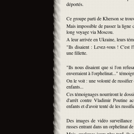
déportés.
Ce groupe parti de Kherson se trou
Mais impossible de passer la ligne de
long voyage via Moscou.
A leur arrivée en Ukraine, leurs té
"Ils disaient : Levez-vous ! C'est l
une fillette.
"Ils nous disaient que si l'on refusa
enverraient à l'orphelinat..." témoi
On le voit : une volonté de russifie
enfants...
Ces témoignages nourriront le dossie
d'arrêt contre Vladimir Poutine ac
enfants et d'avoir tenté de les russifie
Des images de vidéo surveillance s
russes entrant dans un orphelinat de
Mais, quelques jours plus tard, ils 