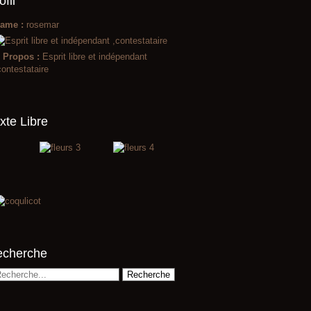
ofil
ame :
rosemar
 Propos :
Esprit libre et indépendant
contestataire
xte Libre
echerche