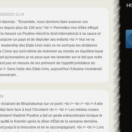
Ht
/03/2023 11:14
it répondu : "Ensemble, nous devrions faire avancer ces
es depuis plus de 100 ans,"<br /> Permettez-moi d'être effrayé
la mesure où Poutine réécrit le droit international à sa sauce et
assacrer un pays et de déporter ses enfants.<br /> Nul ne va
e leadership des Etats-Unis mais ce ne sont pas les dictatures
a Chine qui sont même de redonner au monde un équilibre basé
 tant qu'européen je ne peux que me lamenter sur le fait que notre
'est pas en mesure de les prémunir de l'appétit prédateur du
 /> Sans l'aide des Etats-Unis, aujourd'hui l'Ukraine n'existerait
souverain...
39
kraine témoigne de la très grande importance que la Chine attache aux relations avec la Russie. Il s'agit d'une décision mûrement réfléchie, car la Chine et la Russie sont toutes deux engagées dans une spirale de tensions vis-à-vis des États-Unis. <br /> <br /> Un changement d'humeur spectaculaire s'est opéré à Pékin. Le nadir a été atteint avec le comportement grossier du président Biden lors de son discours sur l'état de l'Union le 7 février, lorsqu'il a dérapé et s'est écrié de manière hystérique : "Nommez-moi un dirigeant mondial qui changerait de place avec Xi Jinping". <br /> <br /> À l'Est, une telle grossièreté est un comportement impardonnable et scandaleux. Au cours des semaines qui ont suivi l'abattage du ballon météorologique chinois par les États-Unis et le dénigrement de la Chine sur la scène internationale, Pékin a repoussé plusieurs tentatives de la Maison Blanche visant à obtenir une conversation téléphonique entre M. Biden et le président Xi. <br /> <br /> Pékin en a assez des promesses creuses de M. Biden de renouer les liens tout en renforçant en catimini les alliances dans la région Asie-Pacifique, en orchestrant l'entrée de l'OTAN dans la dynamique de puissance de l'Asie-Pacifique et en envoyant des forces et une puissance de feu supplémentaires dans des endroits comme Guam et les Philippines, sans compter qu'il travaille sans relâche à l'affaiblissement de l'économie de la Chine. <br /> <br /> La visite de Xi à Moscou est devenue une excellente occasion pour la Russie et la Chine de réaffirmer leur partenariat "sans limite" et de faire échouer les tentatives occidentales, depuis que la guerre a éclaté en Ukraine, de créer un fossé dans les relations sino-russes. <br /> <br /> Pour citer le professeur Graham Allison de l'université de Harvard, "dans toutes les dimensions - personnelle, économique, militaire et diplomatique - l'alliance non déclarée que Xi a construite avec le président russe Vladimir Poutine est devenue beaucoup plus importante que la plupart des alliances officielles des États-Unis aujourd'hui". <br /> <br /> Toutefois, alliance ou pas, il n'en reste pas moins que ce "nouveau modèle de relations entre grands pays, caractérisé par le respect mutuel, la coexistence pacifique et la coopération gagnant-gagnant" - pour citer Xi Jinping - est tout sauf un ordre hiérarchique.<br /> <br /> Les experts américains ont du mal à concevoir des relations d'égal à égal entre deux pays. Ni la Russie ni la Chine ne sont enclines à déclarer une alliance formelle parce que, pour dire les choses simplement, une alliance exige inévitablement d'assumer des obligations et de limiter la poursuite d'intérêts dans le respect d'un agenda collectif.<br /> <br /> Il apparaît donc que le calcul stratégique de Poutine en Ukraine sera façonné bien plus par les événements sur le champ de bataille que par toute contribution de la Chine. À peine Xi a-t-il quitté Moscou que Poutine, dans une interview accordée à la chaîne de télévision Russia 1 TV, remet les pendules à l'heure en affirmant que la (production de la) Russie surpasse les livraisons de munitions de l'Occident à Kiev. <br /> <br /> Il a déclaré : "Le niveau de production de la Russie et son complexe militaro-industriel se développent à un rythme très rapide, ce qui était inattendu pour beaucoup". Alors que plusieurs pays occidentaux fourniront des munitions à l'Ukraine, "le secteur de production russe produira à lui seul trois fois plus de munitions pour la même période", a ajouté M. Poutine. <br /> <br /> Il a répété que les livraisons d'armes de l'Occident à l'Ukraine ne préoccupent la Russie que parce qu'elles constituent "une tentative de prolonger le conflit" et qu'elles "ne mèneront qu'à une plus grande tragédie et rien de plus". <br /> <br /> Il ne s'agit toutefois pas de minimiser l'importance du partenariat pour les deux pays dans les domaines politique, diplomatique et économique. L'importance réside dans l'interdépendance croissante des deux pays dans de multiples directions, qui ne peut pas encore être quantifiée et qui continue d'"évoluer" (Xi).<br /> <br /> La guerre en Ukraine, paradoxalement, s'avère être un signal d'alarme - une guerre qui peut prévenir une guerre mondiale plutôt que d'en engendrer une. La Chine comprend que la Russie s'est attaquée seule à "l'Occident collectif" et qu'elle a montré qu'elle était plus qu'à la hauteur. <br /> <br /> Cette profonde évaluation de Pékin ne peut échapper à l'attention de l'Occident et aura également un impact sur la pensée occidentale à moyen et long terme - non seulement pour l'Eurasie, mais aussi pour l'Asie-Pacifique.<br /> <br /> Un article publié il y a quelques semaines dans le Global Times par Hu Xijin, l'ancien rédacteur en chef du quotidien du Comité central du Parti communiste chinois, mettait en lumière cette "vision d'ensemble". <br /> <br /> Hu écrit que la guerre en Ukraine "s'est transformée en une guerre d'usure entre la Russie et l'Occident... Alors que l'OTAN est censée être beaucoup plus forte que la Russie, la situation sur le terrain ne semble pas l'être, ce qui suscite l'inquiétude de l'Occident". <br /> <br /> Hu a tiré des conclusions étonnantes : "Les États-Unis et l'Occident ont eu beaucoup plus de mal que prévu à vaincre la Russie. Ils savent que la Chine n'a pas fourni d'aide militaire à la Russie, et la question qui les hante est la suivante : si la Russie seule est déjà si difficile à gérer, que se passerait-il si la Chine commençait réellement à fournir une aide militaire à la Russie, en utilisant ses capacités industrielles massives pour l'armée russe ? La situation sur le champ de bataille ukrainien changerait-elle fondamentalement ? En outre, la Russie peut déjà, à elle seule, affronter l'ensemble de l'Occident en Ukraine. S'ils forcent vraiment la Chine et la Russie à s'allier, quels changements y aura-t-il dans la situation militaire mondiale ? <br /> <br /> L'idée que l'alliance Russie-Chine est une alliance inégale n'est-elle pas un sophisme occidental intéressé ? Comme l'a souligné Hu, bien que la puissance globale de la Chine soit encore inférieure à celle des États-Unis, en combinaison avec la Russie, il y a un changement de paradigme dans l'équilibre et les États-Unis n'ont plus le pouvoir d'agir à leur guise. <br /> <br /> En d'autres termes, la Russie et la Chine partagent la même préoccupation : l'ordre mondial doit revenir à un système international centré sur les Nations unies et fondé sur le droit international. Il ne fait aucun doute que la stratégie des deux pays consiste à renverser l'"ordre fondé sur des règles" dominé par les États-Unis et à revenir à un ordre international centré sur l'ONU. <br /> <br /> L'article 5 est d'ailleurs l'âme même de la déclaration commune publiée à Moscou : "Les deux parties réaffirment leur engagement à défendre fermement le système international avec les Nations unies en son centre, l'ordre international fondé sur le droit international et les normes fondamentales régissant les relations internationales sur la base des objectifs et des principes de la Charte des Nations unies, et s'opposent à toutes les formes d'hégémonisme, d'unilatéralisme et de politique de puissance, à la mentalité de la guerre froide, à la confrontation entre les camps et à la création de cliques ciblant des pays spécifiques". <br /> <br /> Ne vous y trompez pas, il ne s'agit pas d'éliminer les États-Unis et de les remplacer par l