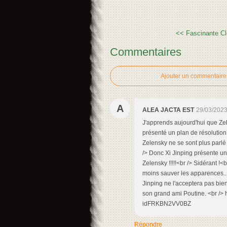
<< Fascinante Cl
Commentaires
Ajouter un commentaire
A
ALEA JACTA EST
29/03/2023
J'apprends aujourd'hui que Zel
présenté un plan de résolution 
Zelensky ne se sont plus parlé 
/> Donc Xi Jinping présente u
Zelensky !!!!!<br /> Sidérant !<b
moins sauver les apparences...<
Jinping ne l'acceptera pas bien
son grand ami Poutine. <br /> h
idFRKBN2VV0BZ
Répondre