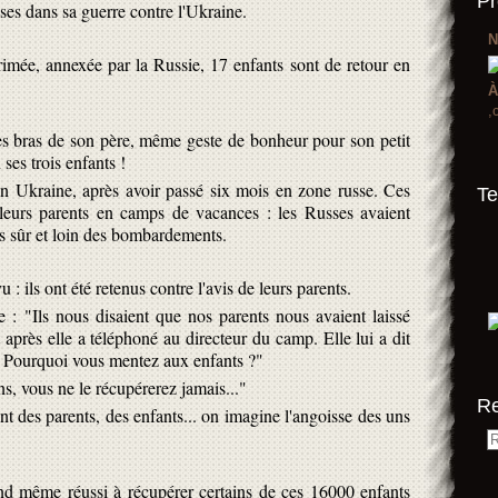
Pr
es dans sa guerre contre l'Ukraine.
N
imée, annexée par la Russie, 17 enfants sont de retour en
À
,
les bras de son père, même geste de bonheur pour son petit
ses trois enfants !
n Ukraine, après avoir passé six mois en zone russe. Ces
Te
 leurs parents en camps de vacances : les Russes avaient
us sûr et loin des bombardements.
: ils ont été retenus contre l'avis de leurs parents.
: "Ils nous disaient que nos parents nous avaient laissé
 après elle a téléphoné au directeur du camp. Elle lui a dit
? Pourquoi vous mentez aux enfants ?"
ns, vous ne le récupérerez jamais..."
R
t des parents, des enfants... on imagine l'angoisse des uns
nd même réussi à récupérer certains de ces 16000 enfants