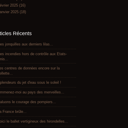
évrier 2025
(16)
anvier 2025
(18)
ticles Récents
es jonquilles aux derniers lilas...
es incendies hors de contrôle aux Etats-
nis...
es centres de données encore sur la
ellette...
plendeurs du jet d'eau sous le soleil !
mmenez-moi au pays des merveilles...
aluons le courage des pompiers...
a France brûle...
oici le ballet vertigineux des hirondelles...