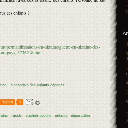
F
J
nus ces enfants ?
Ar
D
europe/manifestations-en-ukraine/guerre-en-ukraine-des-
ur-au-pays_5736218.html
D
U
L
s
S
E
S
Repost
0
L
raine
russie
vladimir poutine
enfants
déportation
V