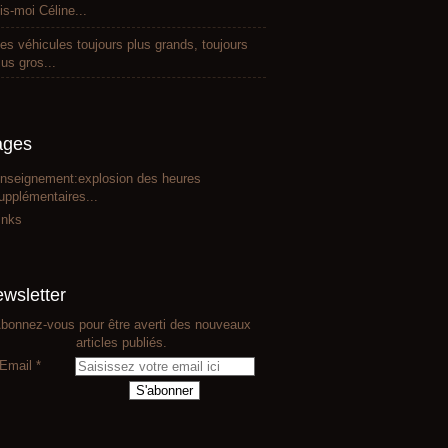
is-moi Céline...
es véhicules toujours plus grands, toujours
lus gros...
ages
nseignement:explosion des heures
upplémentaires...
inks
wsletter
bonnez-vous pour être averti des nouveaux
articles publiés.
Email