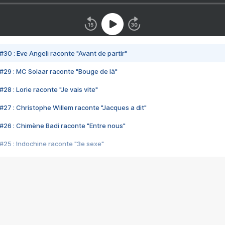
#30 : Eve Angeli raconte "Avant de partir"
#29 : MC Solaar raconte "Bouge de là"
28 : Lorie raconte "Je vais vite"
#27 : Christophe Willem raconte "Jacques a dit"
#26 : Chimène Badi raconte "Entre nous"
#25 : Indochine raconte "3e sexe"
#24 : Zaho raconte "C'est chelou"
#23 : Patrick Bruel raconte "Au café des délices"
#22 : Kyo raconte "Le chemin"
#21 : Nolwenn Leroy raconte "Cassé"