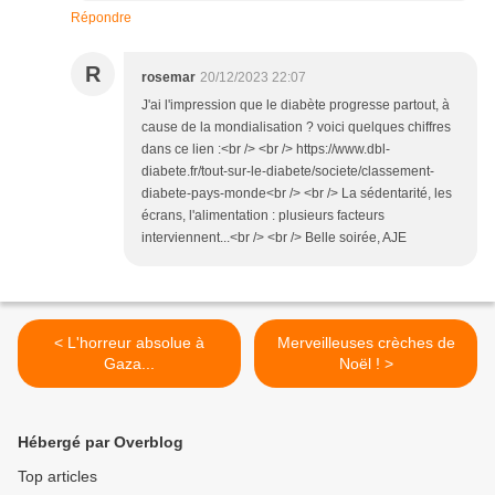
Répondre
R
rosemar
20/12/2023 22:07
J'ai l'impression que le diabète progresse partout, à
cause de la mondialisation ? voici quelques chiffres
dans ce lien :<br /> <br /> https://www.dbl-
diabete.fr/tout-sur-le-diabete/societe/classement-
diabete-pays-monde<br /> <br /> La sédentarité, les
écrans, l'alimentation : plusieurs facteurs
interviennent...<br /> <br /> Belle soirée, AJE
< L'horreur absolue à
Merveilleuses crèches de
Gaza...
Noël ! >
Hébergé par Overblog
Top articles