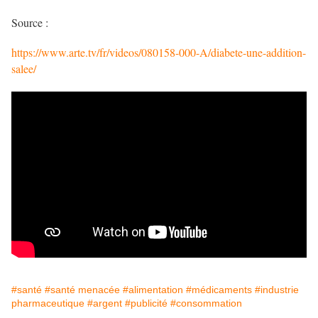
Source :
https://www.arte.tv/fr/videos/080158-000-A/diabete-une-addition-
salee/
#santé
#santé menacée
#alimentation
#médicaments
#industrie
pharmaceutique
#argent
#publicité
#consommation