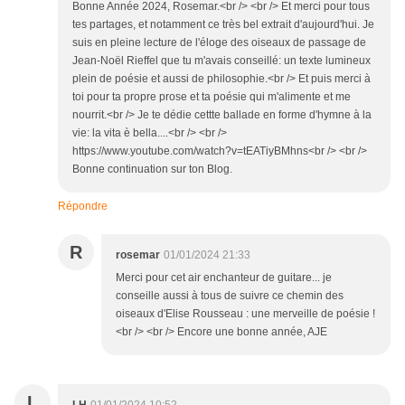
Bonne Année 2024, Rosemar.<br /> <br /> Et merci pour tous
tes partages, et notamment ce très bel extrait d'aujourd'hui. Je
suis en pleine lecture de l'éloge des oiseaux de passage de
Jean-Noël Rieffel que tu m'avais conseillé: un texte lumineux
plein de poésie et aussi de philosophie.<br /> Et puis merci à
toi pour ta propre prose et ta poésie qui m'alimente et me
nourrit.<br /> Je te dédie cettte ballade en forme d'hymne à la
vie: la vita è bella....<br /> <br />
https://www.youtube.com/watch?v=tEATiyBMhns<br /> <br />
Bonne continuation sur ton Blog.
Répondre
R
rosemar
01/01/2024 21:33
Merci pour cet air enchanteur de guitare... je
conseille aussi à tous de suivre ce chemin des
oiseaux d'Elise Rousseau : une merveille de poésie !
<br /> <br /> Encore une bonne année, AJE
L