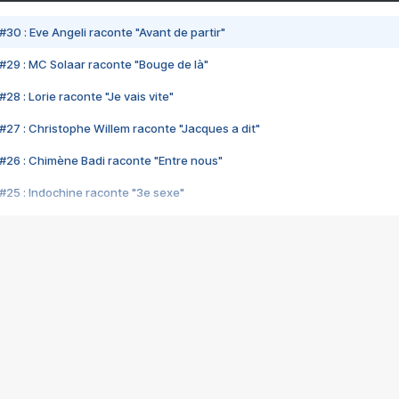
#30 : Eve Angeli raconte "Avant de partir"
#29 : MC Solaar raconte "Bouge de là"
28 : Lorie raconte "Je vais vite"
#27 : Christophe Willem raconte "Jacques a dit"
#26 : Chimène Badi raconte "Entre nous"
#25 : Indochine raconte "3e sexe"
#24 : Zaho raconte "C'est chelou"
#23 : Patrick Bruel raconte "Au café des délices"
#22 : Kyo raconte "Le chemin"
#21 : Nolwenn Leroy raconte "Cassé"
#20 : Patrick Hernandez raconte "Born to be alive"
#19 : Lorie raconte "Près de moi"