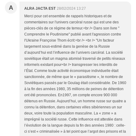
A
ALRA JACTA EST
28/02/2024 13:27
Merci pour cet ensemble de rappels historiques et de
commentaires sur l'univers carcéral russe qui est une des
pièces-clés de ce régime de terreur.<br /> Dans son livre "
Comprendre le Poutinisme" publié avant l'agression contre
l'Ukraine Françoise Thom écrit:<br /> <br /> "Un facteur
largement sous-estimé dans la genèse de la Russie
d’aujourd’hui est l’influence de l’univers carcéral. La société
soviétique était un magma atomisé traversé de petits réseaux
informels existant pour<br /> transgresser les interdits de
l’État. Comme toute activité économique individuelle était
sanctionnée, de même que le « parasitisme », le nombre de
Soviétiques passés par le Goulag était considérable. De 1960
à la fin des années 1980, 35 millions de peines de détention
ont été prononcées. En1997, on compte encore 900 000
détenus en Russie. Aujourd’hui, un homme russe sur quatre a
connu la détention, dans certaines villes sibériennes un sur
deux, voire toute la population masculine. La « zone » a
imprégné la société russe. Cette influence est attestée dans
l’évolution de la langue depuis la fin des années 1980 : celle-
ci s’est « criminalisée » à tel point que l’argot des prisons et la