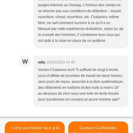
purges internes au Goulag. L’horreur des camps ne
se résume pas aux conditions de détention – travail,
nourriture, climat, nourriture, etc. Chalamov, même
libre, ne sait comment survivre à ce qu’il a vu.
Marqué par cette expérience révélatrice, selon lui, de
la cruauté des hommes, il condamne tous ceux qui
ont aidé à la mise en place de ce système
W
willy
28/02/2024 14:45
Varlam Chalamov écrit "Il suffisait de vingt à trente
jours d’affilée de journées de travail de seize heures
sans jours de repos, associés à la faim systématique;
des vêtements en haillons et des nuits à moins 18°
au-dessous de zéro sous une toile de tente trouée
pour transformer en crevard un jeune homme sain"
< Une journaliste face à la
Gustave Caillebotte,