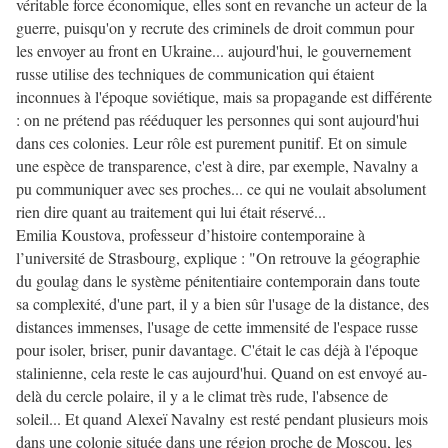
véritable force économique, elles sont en revanche un acteur de la
guerre, puisqu'on y recrute des criminels de droit commun pour
les envoyer au front en Ukraine... aujourd'hui, le gouvernement
russe utilise des techniques de communication qui étaient
inconnues à l'époque soviétique, mais sa propagande est différente
: on ne prétend pas rééduquer les personnes qui sont aujourd'hui
dans ces colonies. Leur rôle est purement punitif. Et on simule
une espèce de transparence, c'est à dire, par exemple, Navalny a
pu communiquer avec ses proches... ce qui ne voulait absolument
rien dire quant au traitement qui lui était réservé...
Emilia Koustova, professeur d’histoire contemporaine à
l’université de Strasbourg, explique : "On retrouve la géographie
du goulag dans le système pénitentiaire contemporain dans toute
sa complexité, d'une part, il y a bien sûr l'usage de la distance, des
distances immenses, l'usage de cette immensité de l'espace russe
pour isoler, briser, punir davantage. C'était le cas déjà à l'époque
stalinienne, cela reste le cas aujourd'hui. Quand on est envoyé au-
delà du cercle polaire, il y a le climat très rude, l'absence de
soleil... Et quand Alexeï Navalny est resté pendant plusieurs mois
dans une colonie située dans une région proche de Moscou, les