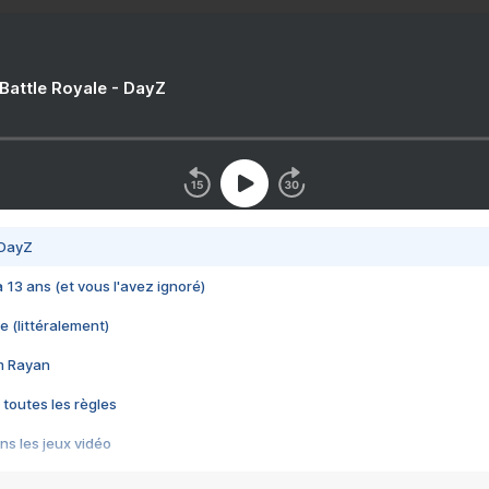
 Battle Royale - DayZ
 DayZ
 a 13 ans (et vous l'avez ignoré)
e (littéralement)
im Rayan
 toutes les règles
s les jeux vidéo
us choquant de Rockstar ? - Le scandale BULLY