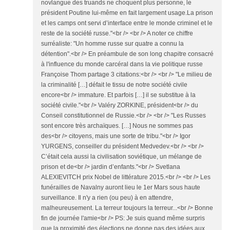
novlangue des truands ne choquent plus personne, le
président Poutine lui-même en fait largement usage.La prison
et les camps ont servi d’interface entre le monde criminel et le
reste de la société russe."<br /> <br /> A noter ce chiffre
surréaliste: "Un homme russe sur quatre a connu la
détention".<br /> En préambule de son long chapitre consacré
à l'influence du monde carcéral dans la vie politique russe
Françoise Thom partage 3 citations:<br /> <br /> "Le milieu de
la criminalité […] défait le tissu de notre société civile
encore<br /> immature. Et parfois […] il se substitue à la
société civile."<br /> Valéry ZORKINE, président<br /> du
Conseil constitutionnel de Russie.<br /> <br /> "Les Russes
sont encore très archaïques. […] Nous ne sommes pas
des<br /> citoyens, mais une sorte de tribu."<br /> Igor
YURGENS, conseiller du président Medvedev.<br /> <br />
C’était cela aussi la civilisation soviétique, un mélange de
prison et de<br /> jardin d’enfants."<br /> Svetlana
ALEXIEVITCH prix Nobel de littérature 2015.<br /> <br /> Les
funérailles de Navalny auront lieu le 1er Mars sous haute
surveillance. Il n'y a rien (ou peu) à en attendre,
malheureusement. La terreur toujours la terreur...<br /> Bonne
fin de journée l'amie<br /> PS: Je suis quand même surpris
que la proximité des élections ne donne pas des idées aux