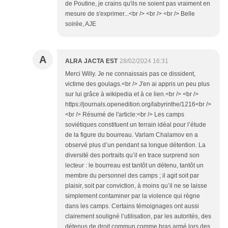
de Poutine, je crains qu'ils ne soient pas vraiment en
mesure de s'exprimer...<br /> <br /> <br /> Belle
soirée, AJE
A
ALRA JACTA EST
28/02/2024 16:31
Merci Willy. Je ne connaissais pas ce dissident,
victime des goulags.<br /> J'en ai appris un peu plus
sur lui grâce à wikipedia et à ce lien.<br /> <br />
https://journals.openedition.org/labyrinthe/1216<br />
<br /> Résumé de l'article:<br /> Les camps
soviétiques constituent un terrain idéal pour l’étude
de la figure du bourreau. Varlam Chalamov en a
observé plus d’un pendant sa longue détention. La
diversité des portraits qu’il en trace surprend son
lecteur : le bourreau est tantôt un détenu, tantôt un
membre du personnel des camps ; il agit soit par
plaisir, soit par conviction, à moins qu’il ne se laisse
simplement contaminer par la violence qui règne
dans les camps. Certains témoignages ont aussi
clairement souligné l’utilisation, par les autorités, des
détenus de droit commun comme bras armé lors des