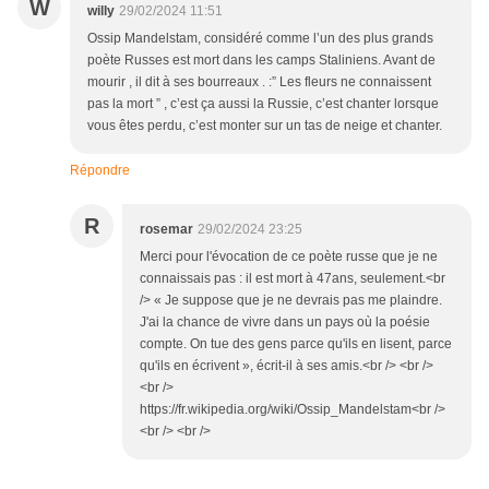
W
willy
29/02/2024 11:51
Ossip Mandelstam, considéré comme l’un des plus grands
poète Russes est mort dans les camps Staliniens. Avant de
mourir , il dit à ses bourreaux . :” Les fleurs ne connaissent
pas la mort ” , c’est ça aussi la Russie, c’est chanter lorsque
vous êtes perdu, c’est monter sur un tas de neige et chanter.
Répondre
R
rosemar
29/02/2024 23:25
Merci pour l'évocation de ce poète russe que je ne
connaissais pas : il est mort à 47ans, seulement.<br
/> « Je suppose que je ne devrais pas me plaindre.
J'ai la chance de vivre dans un pays où la poésie
compte. On tue des gens parce qu'ils en lisent, parce
qu'ils en écrivent », écrit-il à ses amis.<br /> <br />
<br />
https://fr.wikipedia.org/wiki/Ossip_Mandelstam<br />
<br /> <br />