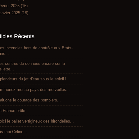
évrier 2025
(16)
anvier 2025
(18)
ticles Récents
es incendies hors de contrôle aux Etats-
nis...
es centres de données encore sur la
ellette...
plendeurs du jet d'eau sous le soleil !
mmenez-moi au pays des merveilles...
aluons le courage des pompiers...
a France brûle...
oici le ballet vertigineux des hirondelles...
is-moi Céline...