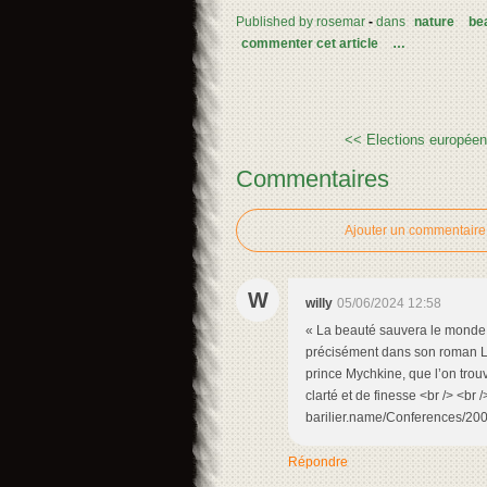
Published by rosemar
-
dans
nature
be
commenter cet article
…
<< Elections européenn
Commentaires
Ajouter un commentaire
W
willy
05/06/2024 12:58
« La beauté sauvera le monde »
précisément dans son roman L’I
prince Mychkine, que l’on trou
clarté et de finesse <br /> <br 
barilier.name/Conferences/2
Répondre