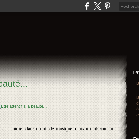
Pr
eauté...
B
D
c
é
C
ans la nature, dans un air de musique, dans un tableau, un