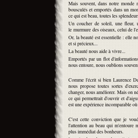
Mais souvent, dans notre monde mo
bousculés et emportés dans un mon
ce qui est beau, toutes les splendeu
Un coucher de soleil, une fleur, 
le murmure des oiseaux, celui de l'e
Or, la beauté est essentielle : elle
et si précieux...
La beauté nous aide à vivre...
Emportés par un flot d'information
nous entoure, nous oublions souvent 
Comme l'écrit si bien Laurence D
nous propose toutes sortes d'exerc
changer, nous améliorer. Mais on nég
ce qui permettrait d'ouvrir et d'aigu
est une expérience incomparable où se
C'est cette conviction que je voud
l'attention au beau qui m'entoure m
plus immédiat des bonheurs.