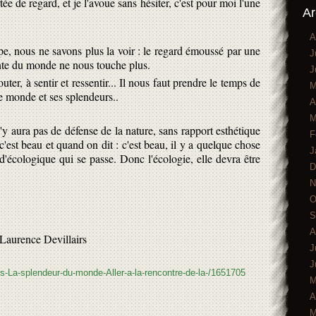
e de regard, et je l'avoue sans hésiter, c'est pour moi l'une
Ar
A
e, nous ne savons plus la voir : le regard émoussé par une
J
nte du monde ne nous touche plus.
J
uter, à sentir et ressentir... Il nous faut prendre le temps de
M
e monde et ses splendeurs..
A
M
n'y aura pas de défense de la nature, sans rapport esthétique
F
: c'est beau et quand on dit : c'est beau, il y a quelque chose
J
t d'écologique qui se passe. Donc l'écologie, elle devra être
D
N
O
S
A
Laurence Devillairs
J
J
irs-La-splendeur-du-monde-Aller-a-la-rencontre-de-la-/1651705
M
A
M