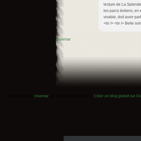
lecture de La Splende
les parcs éoliens, en 
vivable, doit avoir part
<br /> <br /> Belle soi
rosemar
Voir le profil de
rosemar
sur le portail Overblog
Créer un blog gratuit sur O