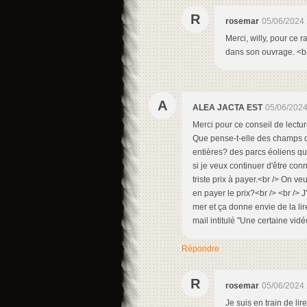
R
rosemar
05/06/2024 
Merci, willy, pour ce r
dans son ouvrage. <br
A
ALEA JACTA EST
05/06/2024
Merci pour ce conseil de lecture
Que pense-t-elle des champs d
entières? des parcs éoliens qu
si je veux continuer d'être co
triste prix à payer.<br /> On 
en payer le prix?<br /> <br /> 
mer et ça donne envie de la lir
mail intitulé "Une certaine vidéo
Répondre
R
rosemar
05/06/2024 
Je suis en train de li