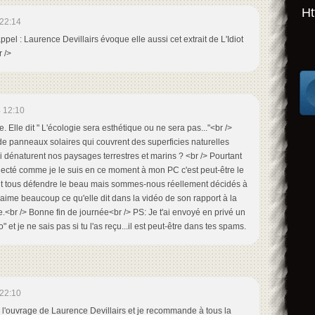
Ht
22:14
appel : Laurence Devillairs évoque elle aussi cet extrait de L'Idiot
 />
 12:10
. Elle dit " L'écologie sera esthétique ou ne sera pas..."<br />
e panneaux solaires qui couvrent des superficies naturelles
i dénaturent nos paysages terrestres et marins ? <br /> Pourtant
nnecté comme je le suis en ce moment à mon PC c'est peut-être le
veut tous défendre le beau mais sommes-nous réellement décidés à
J'aime beaucoup ce qu'elle dit dans la vidéo de son rapport à la
e.<br /> Bonne fin de journée<br /> PS: Je t'ai envoyé en privé un
" et je ne sais pas si tu l'as reçu...il est peut-être dans tes spams.
22:10
re l'ouvrage de Laurence Devillairs et je recommande à tous la