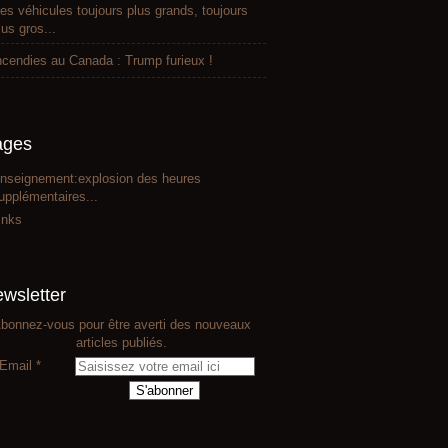
es véhicules toujours plus grands, toujours
lus gros...
ncendies au Canada : Trump furieux !
ages
nseignement:explosion des heures
upplémentaires...
inks
wsletter
bonnez-vous pour être averti des nouveaux
articles publiés.
Email