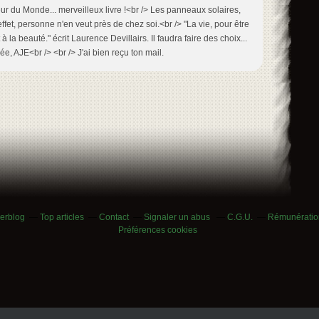
ur du Monde... merveilleux livre !<br /> Les panneaux solaires,
effet, personne n'en veut près de chez soi.<br /> "La vie, pour être
 à la beauté." écrit Laurence Devillairs. Il faudra faire des choix...
rée, AJE<br /> <br /> J'ai bien reçu ton mail.
verblog
Top articles
Contact
Signaler un abus
C.G.U.
Rémunération
Préférences cookies