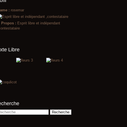
ofil
ame :
rosemar
 Propos :
Esprit libre et indépendant
contestataire
xte Libre
echerche