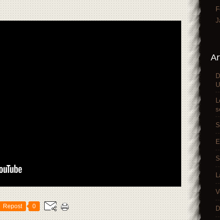
F
J
Ar
D
U
L
s
S
E
S
L
V
Repost
0
D