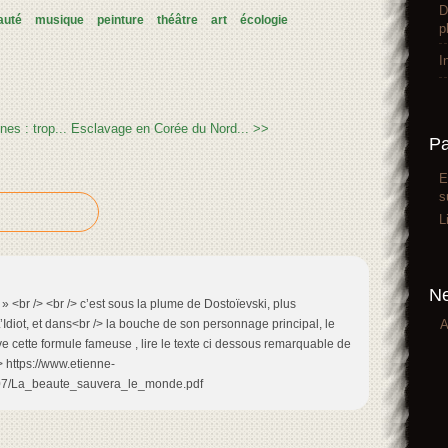
D
auté
musique
peinture
théâtre
art
écologie
p
I
es : trop...
Esclavage en Corée du Nord... >>
P
E
s
L
Ne
 <br /> <br /> c’est sous la plume de Dostoïevski, plus
A
diot, et dans<br /> la bouche de son personnage principal, le
ve cette formule fameuse , lire le texte ci dessous remarquable de
/> https://www.etienne-
007/La_beaute_sauvera_le_monde.pdf