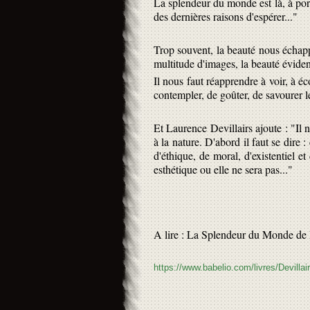
La splendeur du monde est là, à porté
des dernières raisons d'espérer..."
Trop souvent, la beauté nous échapp
multitude d'images, la beauté évide
Il nous faut réapprendre à voir, à éco
contempler, de goûter, de savourer l
Et Laurence Devillairs ajoute : "Il 
à la nature. D'abord il faut se dire 
d'éthique, de moral, d'existentiel e
esthétique ou elle ne sera pas..."
A lire : La Splendeur du Monde de 
https://www.babelio.com/livres/Devilla