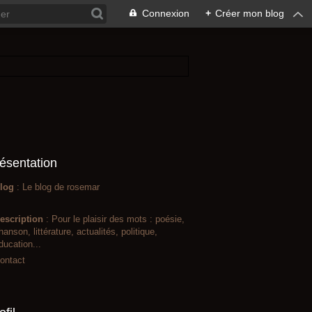
Connexion
+
Créer mon blog
ésentation
log
: Le blog de rosemar
escription
: Pour le plaisir des mots : poésie,
hanson, littérature, actualités, politique,
ducation...
ontact