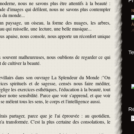
Pr
derne, nous ne savons plus être attentifs à la beauté :
de d'images qui défilent, nous ne savons plus contempler
N
rs du monde...
un paysage, un oiseau, la forme des nuages, les arbres,
À
au qui ruisselle, une lecture, une belle musique...
,
 nous apaise, nous console, nous apporte un réconfort unique
Te
s souvent malheureuses, nous oublions de regarder ce qui
de cultiver la beauté.
evillairs dans son ouvrage La Splendeur du Monde :"On
ices spirituels et de sagesse, censés nous faire méditer,
lige les exercices esthétiques, l'éducation à la beauté, tout
iser notre sensibilité. Parce que voir s'apprend, et que voir
 mêlent tous les sens, le corps et l'intelligence aussi.
R
rais partager, parce que je l'ai éprouvée : au quotidien,
'a transformée. C'est la plus certaine des consolations, le