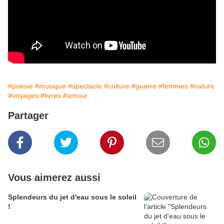
#poésie
#musique
#spectacle
#culture
#guerre
#femmes
#nature
#voyages
#livres
#amour
Partager
Vous aimerez aussi
Splendeurs du jet d'eau sous le soleil
!