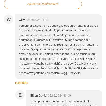
Ajouter un commentaire
W
willy
28/06/2024 16:18
personnellement , je ne trouve pas ce genre " chanteur de rue
" ce n'est pas péjoratif adapté pour mettre en valeur ces
monuments de la poésie . On ne dit pas du Rimbaud en
grattant de la guitare sur un trottoir . Si les poèmes sont
effectivement bien choisis , le résultat n'est pas à la hauteur . (
mais ce n'est que mon opinion )<br /> <br /> regardez la
différence avec un conteur exceptionnel et une musique qui
l'accompagne sans se mettre en avant du texte <br /> <br />
https://www.youtube.com/watch?v=u8-qu6hDeLU<br /> <br />
https://www.youtube.com/watch?v=UeL6p1vn3AA<br /> <br />
https://www.youtube.com/watch?v=gqKltAzkABo
Répondre
E
Eléon Daniel
30/06/2024 23:10
Merci pour votre commentaire qui comme toute