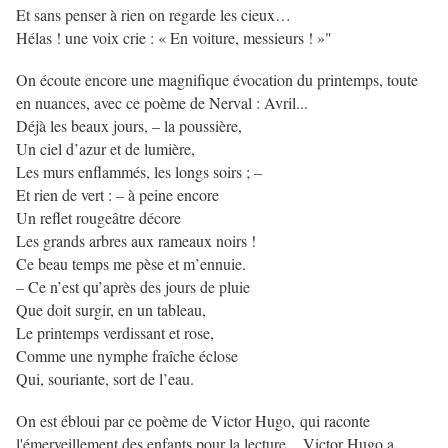
Et sans penser à rien on regarde les cieux…
Hélas ! une voix crie : « En voiture, messieurs ! »"
On écoute encore une magnifique évocation du printemps, toute
en nuances, avec ce poème de Nerval : Avril...
Déjà les beaux jours, – la poussière,
Un ciel d’azur et de lumière,
Les murs enflammés, les longs soirs ; –
Et rien de vert : – à peine encore
Un reflet rougeâtre décore
Les grands arbres aux rameaux noirs !
Ce beau temps me pèse et m’ennuie.
– Ce n’est qu’après des jours de pluie
Que doit surgir, en un tableau,
Le printemps verdissant et rose,
Comme une nymphe fraîche éclose
Qui, souriante, sort de l’eau.
On est ébloui par ce poème de Victor Hugo, qui raconte
l'émerveillement des enfants pour la lecture...
Victor Hugo a