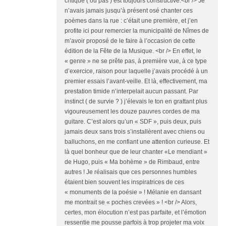
critique ( ou pas ) est toujours constructive.<br /> Je
n’avais jamais jusqu’à présent osé chanter ces
poèmes dans la rue : c’était une première, et j’en
profite ici pour remercier la municipalité de Nîmes de
m’avoir proposé de le faire à l’occasion de cette
édition de la Fête de la Musique. <br /> En effet, le
« genre » ne se prête pas, à première vue, à ce type
d’exercice, raison pour laquelle j’avais procédé à un
premier essais l’avant-veille. Et là, effectivement, ma
prestation timide n’interpelait aucun passant. Par
instinct ( de survie ? ) j’élevais le ton en grattant plus
vigoureusement les douze pauvres cordes de ma
guitare. C’est alors qu’un « SDF », puis deux, puis
jamais deux sans trois s’installèrent avec chiens ou
balluchons, en me confiant une attention curieuse. Et
là quel bonheur que de leur chanter «Le mendiant »
de Hugo, puis « Ma bohème » de Rimbaud, entre
autres ! Je réalisais que ces personnes humbles
étaient bien souvent les inspiratrices de ces
« monuments de la poésie » ! Mélanie en dansant
me montrait se « poches crevées » ! <br /> Alors,
certes, mon élocution n’est pas parfaite, et l’émotion
ressentie me pousse parfois à trop projeter ma voix