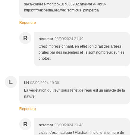
saca-colores-montgo-107868902.html<br /> <br />
https://fr.wikipedia.org/wiki/Tomicus_piniperda
Répondre
R
rosemar
08/09/2024 21:49
C'est impressionnant, en effet : on dirait des arbres
brûlés par des incendies et ils sont nombreux sur les
photos.
L
LH
08/09/2024 19:30
La végétation qui revit sous l'effet de l'eau est un miracle de la
nature
Répondre
R
rosemar
08/09/2024 21:48
L'eau, c'est magique ! Fluidité, limpidité, murmure de