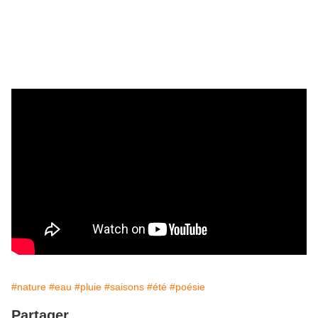
#nature
#eau
#pluie
#saisons
#été
#poésie
Partager