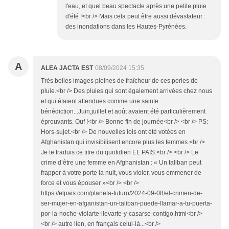
l'eau, et quel beau spectacle après une petite pluie
d'été !<br /> Mais cela peut être aussi dévastateur :
des inondations dans les Hautes-Pyrénées.
A
ALEA JACTA EST
08/09/2024 15:35
Très belles images pleines de fraîcheur de ces perles de
pluie.<br /> Des pluies qui sont également arrivées chez nous
et qui étaient attendues comme une sainte
bénédiction...Juin,juillet et août avaient été particulièrement
éprouvants. Ouf !<br /> Bonne fin de journée<br /> <br /> PS:
Hors-sujet.<br /> De nouvelles lois ont été votées en
Afghanistan qui invisibilisent encore plus les femmes.<br />
Je te traduis ce titre du quotidien EL PAIS:<br /> <br /> Le
crime d’être une femme en Afghanistan : « Un taliban peut
frapper à votre porte la nuit, vous violer, vous emmener de
force et vous épouser »<br /> <br />
https://elpais.com/planeta-futuro/2024-09-08/el-crimen-de-
ser-mujer-en-afganistan-un-taliban-puede-llamar-a-tu-puerta-
por-la-noche-violarte-llevarte-y-casarse-contigo.html<br />
<br /> autre lien, en français celui-là...<br />