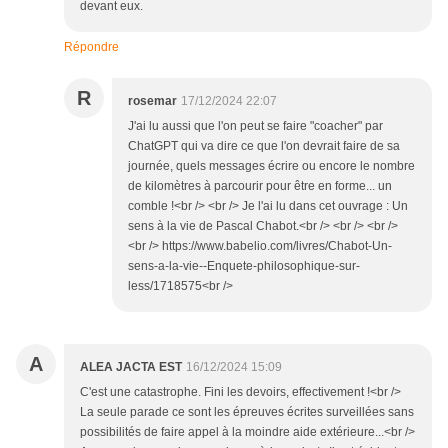
devant eux.
Répondre
R
rosemar
17/12/2024 22:07
J'ai lu aussi que l'on peut se faire "coacher" par
ChatGPT qui va dire ce que l'on devrait faire de sa
journée, quels messages écrire ou encore le nombre
de kilomètres à parcourir pour être en forme... un
comble !<br /> <br /> Je l'ai lu dans cet ouvrage : Un
sens à la vie de Pascal Chabot.<br /> <br /> <br />
<br /> https://www.babelio.com/livres/Chabot-Un-
sens-a-la-vie--Enquete-philosophique-sur-
less/1718575<br />
A
ALEA JACTA EST
16/12/2024 15:09
C'est une catastrophe. Fini les devoirs, effectivement !<br />
La seule parade ce sont les épreuves écrites surveillées sans
possibilités de faire appel à la moindre aide extérieure...<br />