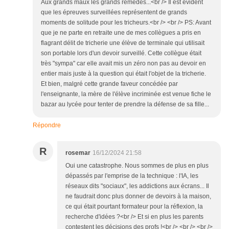
Aux grands maux les grands remèdes...<br /> Il est évident
que les épreuves surveillées représentent de grands
moments de solitude pour les tricheurs.<br /> <br /> PS: Avant
que je ne parte en retraite une de mes collègues a pris en
flagrant délit de tricherie une élève de terminale qui utilisait
son portable lors d'un devoir surveillé. Cette collègue était
très "sympa" car elle avait mis un zéro non pas au devoir en
entier mais juste à la question qui était l'objet de la tricherie.
Et bien, malgré cette grande faveur concédée par
l'enseignante, la mère de l'élève incriminée est venue fiche le
bazar au lycée pour tenter de prendre la défense de sa fille...
Répondre
R
rosemar
16/12/2024 21:58
Oui une catastrophe. Nous sommes de plus en plus
dépassés par l'emprise de la technique : l'IA, les
réseaux dits "sociaux", les addictions aux écrans... Il
ne faudrait donc plus donner de devoirs à la maison,
ce qui était pourtant formateur pour la réflexion, la
recherche d'idées ?<br /> Et si en plus les parents
contestent les décisions des profs !<br /> <br /> <br />