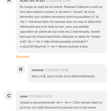
A
ALRA JACTA EST
17/12/2024 11:58
En marge du sujet de ton article, Raphael Enthoven a sorti un
livre dans lequel il essaie, je dis bien il "essaie" de nous
démontrer que certains domaines sont inaccessibles à l' IA.
<br /> J'aimerais bien me rassurer avec lui mais le débat très
intéressant que je te mets en lien, avec une parfaite
opposition de points de vue entre les 2 intervenants, montre
bien que les IA pourraient bien dépasser le statut de "simple
outil".<br /> <br /> https://www.youtube.com/watch?
v=dzz238YBuy4<br /> <br /> Bonne journée à tous
Répondre
R
rosemar
17/12/2024 22:08
Merci, AJE, pour ce lien et ce débat intéressant...
C
caius
17/12/2024 10:31
Voyans si peuxcommenter.<br /> <br /> L’être humain étant ce
qu’il est, ces outils favorisant la paresse ont un bel avenir