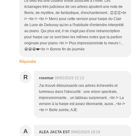
Le bleu est une couleur froide associée à l'hiver. Les
éclairages très judicieux de ces arbres ajoutent une note de
féerie, de mystère, de fantastique, d'enchantement...👏👏👏<br
/> <br /> <br /> Merci pour cette version pour harpe du Clair
de Lune de Debussy qu'on a l'habitude d'entendre interprété
au piano. Qui plus est, il ne s'agit pas d'une retranscription
pour harpe car ce sont bien les mêmes notes que la partion
originale pour piano.<br /> Plus impressionniste tu meurs !...
😁😁😁❤️<br /> Bonne fin de journée
Répondre
R
rosemar
09/02/2025 22:13
J'ai trouvé éblouissants ces arbres échevelés et
lumineux dans l'obscurité : une vision spectrale,
impressionnante... un tableau surprenant...<br /> La
version à la harpe est assez étonnante, aussi...<br />
<br /> Belle soirée, AJE
A
ALEA JACTA EST
09/02/2025 19:19