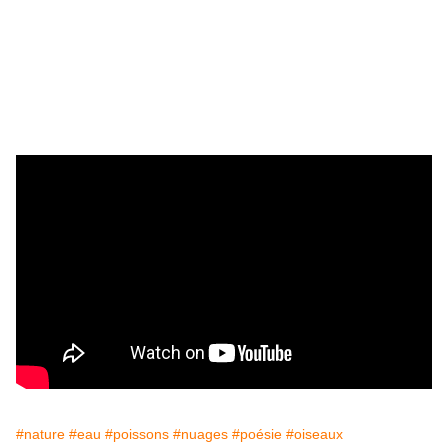
#nature
#eau
#poissons
#nuages
#poésie
#oiseaux