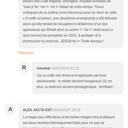
élèves elle a été frappée, étranglée, insultée et traitée de
"sale p^te".<br /> <br /> Détail de notre temps: "Deux
collègues de la victime sont intervenus pour lui venir en aide.
« À cette occasion, une deuxième enseignante a été blessée
alors qu’elle tentait de récupérer le téléphone d’un des
agresseurs qui filmait alors la scène »".<br /> Voila aussi a
quoi servent les portables en 2025, à partager et à
promouvoir la violence...😤😤😤<br /> Triste époque !
Répondre
R
rosemar
30/03/2025 22:22
J'ai vu cette info d'une prof agressée par trois
adolescents : le métier devient dangereux. Et, en
plus, la violence devient photogénique : terrifiant !
A
ALEA JACTA EST
30/03/2025 16:28
La magie des réflections et de belles images très poétiques
sur deux mondes théoriquement faits pour ne pas se