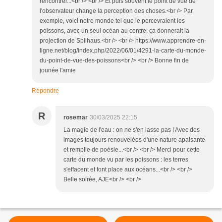
rencontrer...<br /> <br /> Et puis souvent le point de vue de
l'observateur change la perception des choses.<br /> Par
exemple, voici notre monde tel que le percevraient les
poissons, avec un seul océan au centre: ça donnerait la
projection de Spilhaus.<br /> <br /> https://www.apprendre-en-
ligne.net/blog/index.php/2022/06/01/4291-la-carte-du-monde-
du-point-de-vue-des-poissons<br /> <br /> Bonne fin de
jounée l'amie
Répondre
R
rosemar
30/03/2025 22:15
La magie de l'eau : on ne s'en lasse pas ! Avec des
images toujours renouvelées d'une nature apaisante
et remplie de poésie...<br /> <br /> Merci pour cette
carte du monde vu par les poissons : les terres
s'effacent et font place aux océans...<br /> <br />
Belle soirée, AJE<br /> <br />