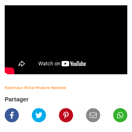
#animaux
#chat
#nature
#poésie
Partager