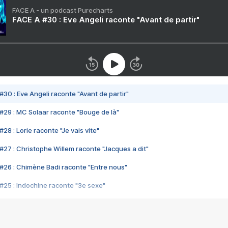
FACE A - un podcast Purecharts
FACE A #30 : Eve Angeli raconte "Avant de partir"
#30 : Eve Angeli raconte "Avant de partir"
#29 : MC Solaar raconte "Bouge de là"
28 : Lorie raconte "Je vais vite"
#27 : Christophe Willem raconte "Jacques a dit"
#26 : Chimène Badi raconte "Entre nous"
#25 : Indochine raconte "3e sexe"
#24 : Zaho raconte "C'est chelou"
#23 : Patrick Bruel raconte "Au café des délices"