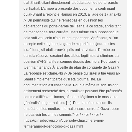
d'al-Sharif, citant directement la déclaration du porte-parole
de Tsahal. L'armée a présenté des documents confirmant
qu'al-Sharif a rejoint le Hamas en 2013, à l'âge de 17 ans.<br
/> Un journaliste qui ne remet pas en question les
déclarations du porte-parole de Tsahal à ce stade, après tant
de mensonges, fera carrière. Mais même en supposant que
cela soit vrai, cela n'a aucune importance. Après tout, si l'on
accepte cette logique, la grande majorité des journalistes
israéliens, s'il était prouvé qu'ils ont servi dans l'armée ou
dans la réserve, seraient des cibles légitimes, à éliminer. La
position d'Al-Sharif est connue depuis des mois. Pourquoi le
tuer maintenant ? À la veille du plan de conquête de Gaza ?
La réponse est claire.<br /> Je pense qu'Israël a tué Anas al-
Sharif simplement parce qu'il était journaliste. La
documentation est essentielle. Pour la même raison, ils ont
activement recherché des journalistes pouvant être présentés
comme affiliés au Hamas, afin de « légitimer » le massacre
généralisé de journalistes […]. Pour la même raison, ils
empêchent les médias internationaux d'entrer à Gaza : pour
ne pas voir les crimes commis."<br /> <br /> <br />
https://it.insideover.com/guerra/le-chiacchiere-non-
fermeranno-il-genocidio-di-gaza.html