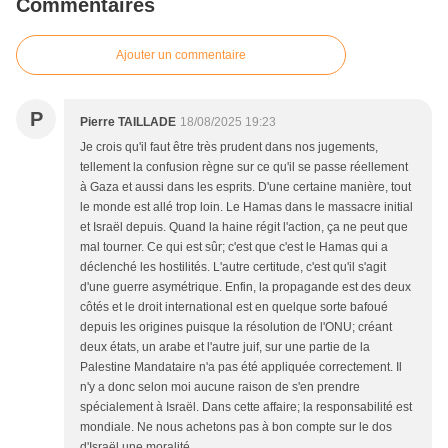
Commentaires
Ajouter un commentaire
P
Pierre TAILLADE
18/08/2025 19:23
Je crois qu'il faut être très prudent dans nos jugements,
tellement la confusion règne sur ce qu'il se passe réellement
à Gaza et aussi dans les esprits. D'une certaine manière, tout
le monde est allé trop loin. Le Hamas dans le massacre initial
et Israël depuis. Quand la haine régit l'action, ça ne peut que
mal tourner. Ce qui est sûr; c'est que c'est le Hamas qui a
déclenché les hostilités. L'autre certitude, c'est qu'il s'agit
d'une guerre asymétrique. Enfin, la propagande est des deux
côtés et le droit international est en quelque sorte bafoué
depuis les origines puisque la résolution de l'ONU; créant
deux états, un arabe et l'autre juif, sur une partie de la
Palestine Mandataire n'a pas été appliquée correctement. Il
n'y a donc selon moi aucune raison de s'en prendre
spécialement à Israël. Dans cette affaire; la responsabilité est
mondiale. Ne nous achetons pas à bon compte sur le dos
d'Israël une moralité.