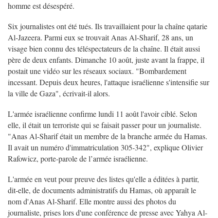
homme est désespéré.
Six journalistes ont été tués. Ils travaillaient pour la chaîne qatarie
Al-Jazeera. Parmi eux se trouvait Anas Al-Sharif, 28 ans, un
visage bien connu des téléspectateurs de la chaîne. Il était aussi
père de deux enfants. Dimanche 10 août, juste avant la frappe, il
postait une vidéo sur les réseaux sociaux. "Bombardement
incessant. Depuis deux heures, l'attaque israélienne s'intensifie sur
la ville de Gaza", écrivait-il alors.
L'armée israélienne confirme lundi 11 août l'avoir ciblé. Selon
elle, il était un terroriste qui se faisait passer pour un journaliste.
"Anas Al-Sharif était un membre de la branche armée du Hamas.
Il avait un numéro d'immatriculation 305-342", explique Olivier
Rafowicz, porte-parole de l’armée israélienne.
L'armée en veut pour preuve des listes qu'elle a éditées à partir,
dit-elle, de documents administratifs du Hamas, où apparaît le
nom d'Anas Al-Sharif. Elle montre aussi des photos du
journaliste, prises lors d'une conférence de presse avec Yahya Al-