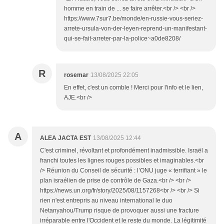
homme en train de ... se faire arrêter.<br /> <br />
https://www.7sur7.be/monde/en-russie-vous-seriez-
arrete-ursula-von-der-leyen-reprend-un-manifestant-
qui-se-fait-arreter-par-la-police~a0de8208/
R
rosemar
13/08/2025 22:05
En effet, c'est un comble ! Merci pour l'info et le lien,
AJE.<br />
A
ALEA JACTA EST
13/08/2025 12:44
C'est criminel, révoltant et profondément inadmissible. Israël a
franchi toutes les lignes rouges possibles et imaginables.<br
/> Réunion du Conseil de sécurité : l’ONU juge « terrifiant » le
plan israélien de prise de contrôle de Gaza.<br /> <br />
https://news.un.org/fr/story/2025/08/1157268<br /> <br /> Si
rien n'est entrepris au niveau international le duo
Netanyahou/Trump risque de provoquer aussi une fracture
irréparable entre l'Occident et le reste du monde. La légitimité