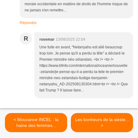
morale occidentale en matière de droits de l'homme risque de
ne jamais s'en remettre...
Répondre
R
rosemar
13/08/2025 22:04
Une fuite en avant, "Netanyahu est allé beaucoup
trop loin. Je pense qu'il a perdu la tête" a déclaré le
Premier ministre néo-zélandais. <br /> <br />
https://www.bfmtv.com/international/oceanie/nouvelle
-zelande/je-pense-qu-il-a-perdu-la-tete-le-premier-
ministre-neo-zelandais-fustige-benjamin-
netanyahu_AD-202508130304.html<br /> <br /> Que
fait Trump ? Il laisse faire...
< Mouvance INCEL : la
Les bonheurs de la sieste...
haine des femmes...
>