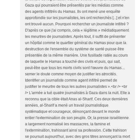
Gaza qui pourraient être présentés par les médias comme
des agents infiltrés du Hamas. Ils ont mené une enquête
approfondie sur les journalistes, les ont recherchés [...] et n'en
ont trouvé aucun. Pourquoi rechercher un journaliste infiltré ?
D'après ce que j'ai compris, cela « légitime » médiatiquement
les meurtres de journalistes. Après tout, il suffit de présenter
un hôpital comme le quartier général du Hamas pour que la
destruction de l'ensemble du système de santé puisse être
présentée de la même manière. Une fusillade ratée au cours
de laquelle le Hamas a touché des civils et puis, qui sait,
peut-être que tous les morts civils sont l'œuvre du Hamas...
semer le doute comme moyen de justifier les atrocités.
Identifier un journaliste comme agent infiltré permet de
justifier le meurtre de tous les autres journalistes ».<br /> <br
/> L'armée a tué quatre journalistes à Gaza dans la nuit. Elle a
reconnu que la cible était Anas al-Sharif. Ces deux dernières
années, al-Sharif a mené un travail journalistique
systématique et courageux, dénonçant devant le monde
entier l'extermination de son peuple. Or, la presse israélienne
a largement normalisé les massacres, la famine et
l'extermination, trahissant ainsi sa profession. Cette trahison
se poursuit aujourd'hui, avec des gros titres annonçant la mort