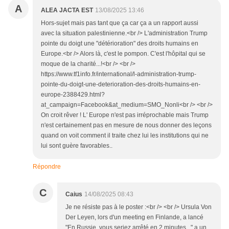
A
ALEA JACTA EST
13/08/2025 13:46
Hors-sujet mais pas tant que ça car ça a un rapport aussi
avec la situation palestinienne.<br /> L'administration Trump
pointe du doigt une "détérioration" des droits humains en
Europe.<br /> Alors là, c'est le pompon. C'est l'hôpital qui se
moque de la charité...!<br /> <br />
https://www.tf1info.fr/international/l-administration-trump-
pointe-du-doigt-une-deterioration-des-droits-humains-en-
europe-2388429.html?
at_campaign=Facebook&at_medium=SMO_Nonli<br /> <br />
On croit rêver ! L' Europe n'est pas irréprochable mais Trump
n'est certainement pas en mesure de nous donner des leçons
quand on voit comment il traite chez lui les institutions qui ne
lui sont guère favorables..
Répondre
C
Caius
14/08/2025 08:43
Je ne résiste pas à le poster :<br /> <br /> Ursula Von
Der Leyen, lors d'un meeting en Finlande, a lancé
"En Russie, vous seriez arrêté en 2 minutes..." a un