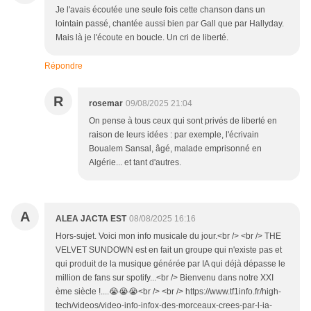
Je l'avais écoutée une seule fois cette chanson dans un
lointain passé, chantée aussi bien par Gall que par Hallyday.
Mais là je l'écoute en boucle. Un cri de liberté.
Répondre
R
rosemar
09/08/2025 21:04
On pense à tous ceux qui sont privés de liberté en
raison de leurs idées : par exemple, l'écrivain
Boualem Sansal, âgé, malade emprisonné en
Algérie... et tant d'autres.
A
ALEA JACTA EST
08/08/2025 16:16
Hors-sujet. Voici mon info musicale du jour.<br /> <br /> THE
VELVET SUNDOWN est en fait un groupe qui n'existe pas et
qui produit de la musique générée par IA qui déjà dépasse le
million de fans sur spotify...<br /> Bienvenu dans notre XXI
ème siècle !....😭😭😭<br /> <br /> https://www.tf1info.fr/high-
tech/videos/video-info-infox-des-morceaux-crees-par-l-ia-