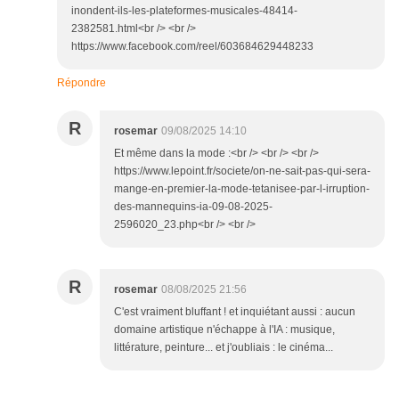
inondent-ils-les-plateformes-musicales-48414-
2382581.html<br /> <br />
https://www.facebook.com/reel/603684629448233
Répondre
R
rosemar
09/08/2025 14:10
Et même dans la mode :<br /> <br /> <br />
https://www.lepoint.fr/societe/on-ne-sait-pas-qui-sera-
mange-en-premier-la-mode-tetanisee-par-l-irruption-
des-mannequins-ia-09-08-2025-
2596020_23.php<br /> <br />
R
rosemar
08/08/2025 21:56
C'est vraiment bluffant ! et inquiétant aussi : aucun
domaine artistique n'échappe à l'IA : musique,
littérature, peinture... et j'oubliais : le cinéma...