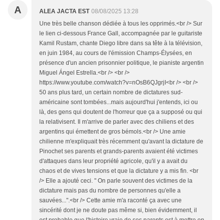
A
ALEA JACTA EST
08/08/2025 13:28
Une très belle chanson dédiée à tous les opprimés.<br /> Sur
le lien ci-dessous France Gall, accompagnée par le guitariste
Kamil Rustam, chante Diego libre dans sa tête à la télévision,
en juin 1984, au cours de l'émission Champs-Élysées, en
présence d'un ancien prisonnier politique, le pianiste argentin
Miguel Ángel Estrella.<br /> <br />
https://www.youtube.com/watch?v=nOsB6QJgrjI<br /> <br />
50 ans plus tard, un certain nombre de dictatures sud-
américaine sont tombées...mais aujourd'hui j'entends, ici ou
là, des gens qui doutent de l'horreur que ça a supposé ou qui
la relativisent. Il m'arrive de parler avec des chiliens et des
argentins qui émettent de gros bémols.<br /> Une amie
chilienne m'expliquait très récemment qu'avant la dictature de
Pinochet ses parents et grands-parents avaient été victimes
d'attaques dans leur propriété agricole, qu'il y a avait du
chaos et de vives tensions et que la dictature y a mis fin. <br
/> Elle a ajouté ceci. " On parle souvent des victimes de la
dictature mais pas du nombre de personnes qu'elle a
sauvées...".<br /> Cette amie m'a raconté ça avec une
sincérité dont je ne doute pas même si, bien évidemment, il