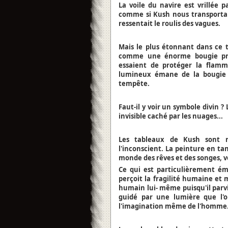
La voile du navire est vrillée pa
comme si Kush nous transportait
ressentait le roulis des vagues.
Mais le plus étonnant dans ce t
comme une énorme bougie pro
essaient de protéger la flamm
lumineux émane de la bougie e
tempête.
Faut-il y voir un symbole divin 
invisible caché par les nuages...
Les tableaux de Kush sont r
l'inconscient. La peinture en tan
monde des rêves et des songes, vo
Ce qui est particulièrement ém
perçoit la fragilité humaine et m
humain lui- même puisqu'il parvi
guidé par une lumière que l'
l'imagination même de l'homme.