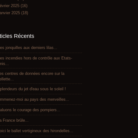
évrier 2025
(16)
anvier 2025
(18)
ticles Récents
es jonquilles aux derniers lilas...
es incendies hors de contrôle aux Etats-
nis...
es centres de données encore sur la
ellette...
plendeurs du jet d'eau sous le soleil !
mmenez-moi au pays des merveilles...
aluons le courage des pompiers...
a France brûle...
oici le ballet vertigineux des hirondelles...