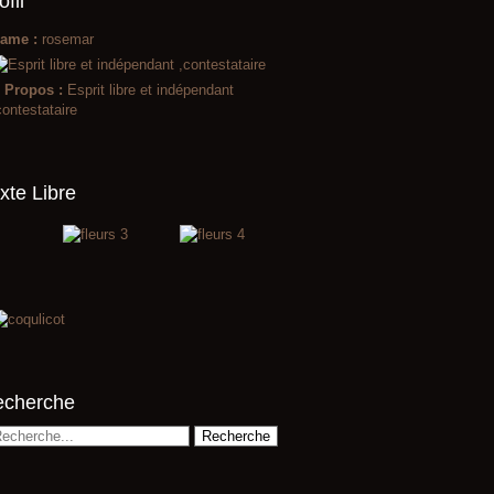
ofil
ame :
rosemar
 Propos :
Esprit libre et indépendant
contestataire
xte Libre
echerche