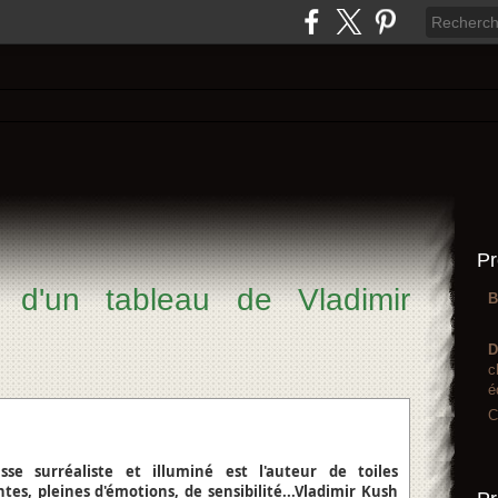
Pr
 d'un tableau de Vladimir
B
D
c
é
C
se surréaliste et illuminé est l'auteur de toiles
es, pleines d'émotions, de sensibilité...Vladimir Kush