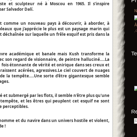
Pr
iste et sculpteur né à Moscou en 1965. Il s’inspire
ar Salvador Dalí.
N
t comme un nouveau pays à découvrir, à aborder, à
À
ableaux que j'apprécie le plus est un paysage marin qui
,
échaînée sur laquelle un frêle esquif est pris dans la
Te
euvre académique et banale mais Kush transforme la
vec son regard de visionnaire, de peintre halluciné....La
 fois étonnante de vérité et onirique dans ses creux et
araissent acérées, agressives.Le ciel couvert de nuages
e de la tempête....Une sorte d'être gigantesque semble
ages.
 et submergé par les flots, il semble n'être plus qu'une
 tempête, et les êtres qui peuplent cet esquif ne sont
e perceptibles.
R
l'homme et du navire dans un univers hostile et violent,
e !