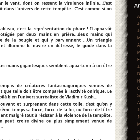
r le vent, dont on ressent la virulence infinie...C'est
Ar
 dans l'univers de cette tempête...C'est comme si on
A
J
ableau, c'est la représentation du phare ! Il apparaît
J
tégée par deux mains en prière...deux mains qui
M
e de la bougie et qui y parviennent ...Un triangle
A
t illumine le navire en détresse, le guide dans la
M
F
? Les mains gigantesques semblent appartenir à un être
J
D
N
emplis de créatures fantasmagoriques venues de
O
t que telle doit être comparée à l’activité onirique. Le
S
ilà bien l'univers surréaliste de Vladimir Kush...
A
ouvant et surprenant dans cette toile, c'est qu'on y
ême temps sa force, force de la foi, ou force de l'être
J
ent malgré tout à résister à la violence de la tempête,
J
on peut croire divine ou plus simplement venue de
M
..
A
M