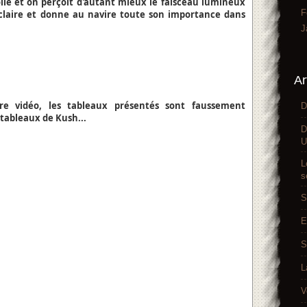
ile et on perçoit d'autant mieux le faisceau lumineux
F
'éclaire et donne au navire toute son importance dans
J
Ar
e vidéo, les tableaux présentés sont faussement
D
 tableaux de Kush...
D
U
L
s
S
E
S
L
V