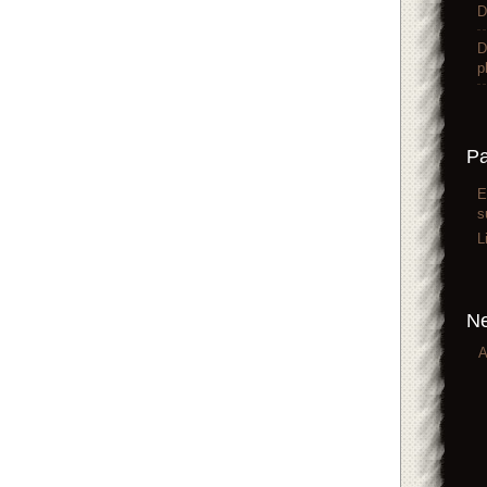
D
D
p
P
E
s
L
Ne
A