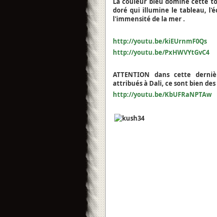
La couleur bleu domine cette to
doré qui illumine le tableau, l
l'immensité de la mer .
http://youtu.be/kiEUrnmF0Qs
http://youtu.be/PxHWVYtGvC4
ATTENTION dans cette dernièr
attribués à Dali, ce sont bien des
http://youtu.be/KbUFRaNPTAw