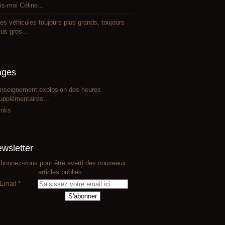
is-moi Céline...
es véhicules toujours plus grands, toujours
lus gros...
ages
nseignement:explosion des heures
upplémentaires...
inks
wsletter
bonnez-vous pour être averti des nouveaux
articles publiés.
Email