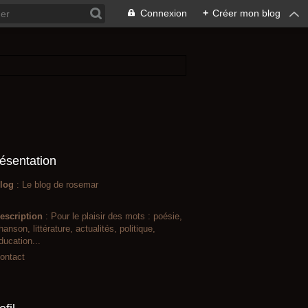
Connexion
+
Créer mon blog
ésentation
log
: Le blog de rosemar
escription
: Pour le plaisir des mots : poésie,
hanson, littérature, actualités, politique,
ducation...
ontact