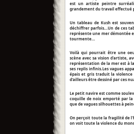
est un artiste peintre surréal
grandement du travail effectué p
Un tableau de Kush est souven
déchiffrer parfois...Un de ces t
représente une mer démontée et d
tourmente...
Voilà qui pourrait être une o
scène avec sa vision d'artiste, a
représentation de la mer est à la
ses replis infinis.Les vagues app
épais et gris traduit la violenc
d'ailleurs être dessiné par ces nu
Le petit navire est comme soulevé
coquille de noix emporté par la
que de vagues silhouettes à pein
On perçoit toute la fragilité de 
on voit toute la violence du mond