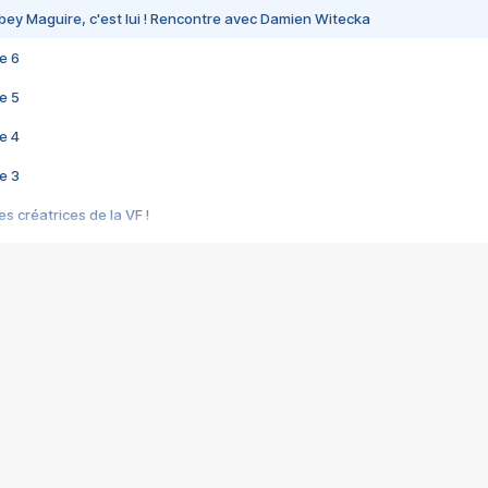
bey Maguire, c'est lui ! Rencontre avec Damien Witecka
e 6
e 5
e 4
e 3
s créatrices de la VF !
e 2
e 1
e Mektoub My Love arrive enfin ! Rencontre avec Shaïn Boumedine et Sal
i : après Toni en famille
elle réalise le bouleversant Dites lui que je l'aime
ais ! Rencontre autour de Vie privée de Rebecca Zlotowski