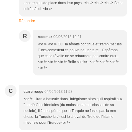
encore plus de place dans leur pays . <br /> <br /> <br /> Belle
soirée à toi .<br />
Répondre
R
rosemar
09/06/2013 19:21
<br /> <br /> Oui, la révolte continue et s'amplifie : les
Turcs contestent ce pouvoir autoritaire... Espérons
que cette révolte ne se retournera pas contre eux...
<br /> <br /> <br /> Belle soirée...<br /> <br /> <br />
<br />
C
carre rouge
04/06/2013 11:58
<br /> L'Iran a basculé dans l'intégrisme alors qu'il aspirait aux
"libertés" occidentales (du moins certaines classes de sa
société), il faut espérer que la Turquie ne fasse pas la mm
chose. la Turquie<br /> est le cheval de Troie de l'islame
intégriste pour l'Europe<br />