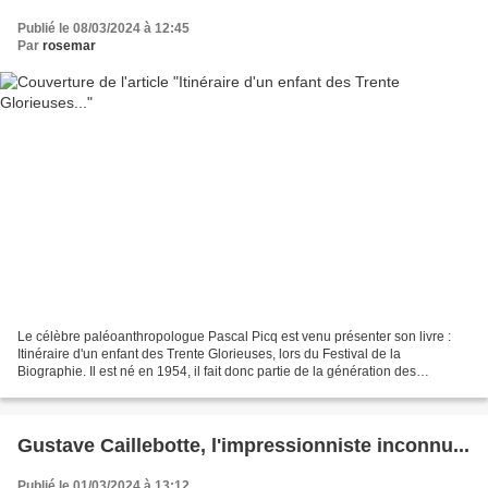
Publié le 08/03/2024 à 12:45
Par
rosemar
Le célèbre paléoanthropologue Pascal Picq est venu présenter son livre :
Itinéraire d'un enfant des Trente Glorieuses, lors du Festival de la
Biographie. Il est né en 1954, il fait donc partie de la génération des
babyboomers. Et c'est la première fois...
Gustave Caillebotte, l'impressionniste inconnu...
Publié le 01/03/2024 à 13:12