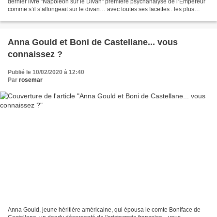
dernier livre "Napoléon sur le Divan" première psychanalyse de l’Empereur
comme s’il s’allongeait sur le divan… avec toutes ses facettes : les plus
obscures comme les plus...
Anna Gould et Boni de Castellane... vous
connaissez ?
Publié le 10/02/2020 à 12:40
Par
rosemar
Anna Gould, jeune héritière américaine, qui épousa le comte Boniface de