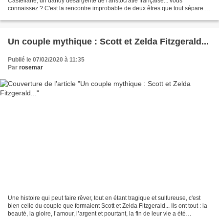
Castellane, un dandy désargenté de l'aristocratie française... vous
connaissez ? C'est la rencontre improbable de deux êtres que tout sépare...
La rencontre et le choc de deux cultures,...
Un couple mythique : Scott et Zelda Fitzgerald...
Publié le 07/02/2020 à 11:35
Par
rosemar
Une histoire qui peut faire rêver, tout en étant tragique et sulfureuse, c'est
bien celle du couple que formaient Scott et Zelda Fitzgerald... Ils ont tout : la
beauté, la gloire, l’amour, l’argent et pourtant, la fin de leur vie a été