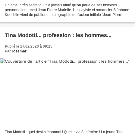
Un acteur très secret qui n'a jamais aimé qu'on parle de ses histoires
personnelles... c'est Jean Pierre Marielle. L’essayiste et romancier Stéphane
Koechlin vient de publier une biographie de l'acteur intitulé "Jean-Pierre
Marielle- Le lyrique et le...
Tina Modotti... profession : les hommes...
Publié le 17/02/2020 à 09:25
Par
rosemar
Tina Modotti : quel destin étonnant ! Quelle vie éphémère ! La jeune Tina