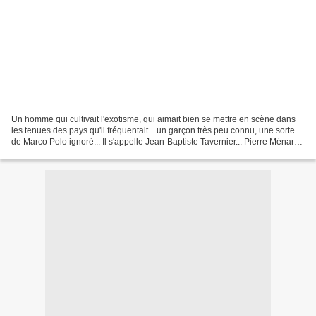
Un homme qui cultivait l'exotisme, qui aimait bien se mettre en scène dans
les tenues des pays qu'il fréquentait... un garçon très peu connu, une sorte
de Marco Polo ignoré... Il s'appelle Jean-Baptiste Tavernier... Pierre Ménard
est venu présenter son...