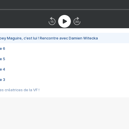
bey Maguire, c'est lui ! Rencontre avec Damien Witecka
e 6
e 5
e 4
e 3
s créatrices de la VF !
e 2
e 1
e Mektoub My Love arrive enfin ! Rencontre avec Shaïn Boumedine et Sal