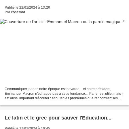
Publié le 22/01/2024 à 13:20
Par
rosemar
Communiquer, parler, notre époque est bavarde... et notre président,
Emmanuel Macron n'échappe pas à cette tendance.... Parler est utile, mais il
est aussi important d'écouter : écouter les problèmes que rencontrent les
Français, les agriculteurs, les...
Le latin et le grec pour sauver l'Education...
Publié le 17/01/2024 à 10:45