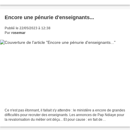
Depuis des décennies, l'orthographe...
Encore une pénurie d'enseignants...
Publié le 22/05/2023 à 12:38
Par
rosemar
Ce n'est pas étonnant, il fallait s'y attendre : le ministère a encore de grandes
difficultés pour recruter des enseignants. Les annonces de Pap Ndiaye pour
la revalorisation du métier ont déçu... Et pour cause : en fait de
revalorisation, le ministre...