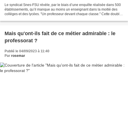
Le syndicat Snes-FSU révèle, par le biais d’une enquête réalisée dans 500
établissements, qu’il manque au moins un enseignant dans la moitié des
collèges et des lycées. "Un professeur devant chaque classe." Cette double
promesse d’Emmanuel Macron et du...
Mais qu'ont-ils fait de ce métier admirable : le
professorat ?
Publié le 04/09/2023 à 11:40
Par
rosemar