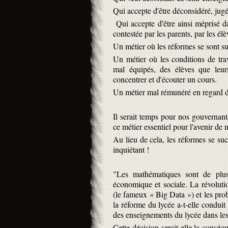
Qui accepte d'être déconsidéré, jugé
Qui accepte d'être ainsi méprisé da
contestée par les parents, par les é
Un métier où les réformes se sont su
Un métier où les conditions de trav
mal équipés, des élèves que leur
concentrer et d'écouter un cours.
Un métier mal rémunéré en regard de
Il serait temps pour nos gouvernants
ce métier essentiel pour l'avenir de 
Au lieu de cela, les réformes se suc
inquiétant !
"Les mathématiques sont de plus
économique et sociale. La révolut
(le fameux « Big Data ») et les pro
la réforme du lycée a-t-elle condu
des enseignements du lycée dans les
Cette décision serait-elle la conséq