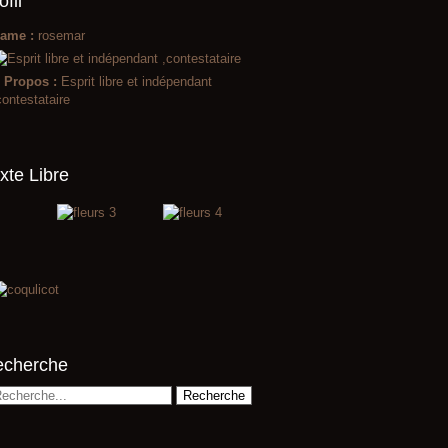
ofil
ame :
rosemar
 Propos :
Esprit libre et indépendant
contestataire
xte Libre
echerche