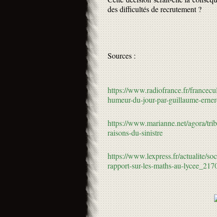
des difficultés de recrutement ?
Sources :
https://www.radiofrance.fr/francecu
humeur-du-jour-par-guillaume-erne
https://www.marianne.net/agora/tri
raisons-du-sinistre
https://www.lexpress.fr/actualite/so
rapport-sur-les-maths-au-lycee_217