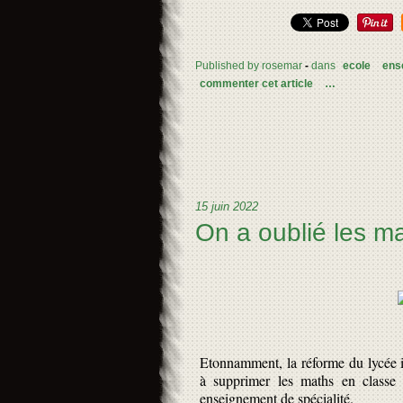
Published by rosemar
-
dans
ecole
ens
commenter cet article
…
15 juin 2022
On a oublié les ma
Etonnamment, la réforme du lycée i
à supprimer les maths en classe d
enseignement de spécialité.