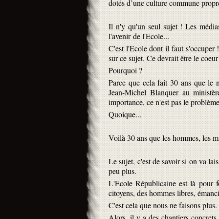
dotés d’une culture commune propre
Il n'y qu'un seul sujet ! Les médias
l'avenir de l'Ecole...
C'est l'Ecole dont il faut s'occuper
sur ce sujet. Ce devrait être le coeu
Pourquoi ?
Parce que cela fait 30 ans que le n
Jean-Michel Blanquer au ministère
importance, ce n'est pas le problème
Quoique...
Voilà 30 ans que les hommes, les min
Le sujet, c'est de savoir si on va lai
peu plus.
L'Ecole Républicaine est là pour f
citoyens, des hommes libres, émancip
C'est cela que nous ne faisons plus.
Alors, il y a des chantiers concrets