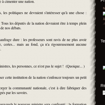
Pr
 à cimenter une nation.
N
, les politiques ne devraient s'intéresser qu'à une chose :
À
 ! Tous les députés de la nation devraient être à temps plein
,
r de nos débats.
aufrage dure : les professeurs sont ravis de ne plus avoir
Te
, certes... mais au fond, ça n'a rigoureusement aucune
.
istres, les personnes, ce n'est pas le sujet ! (Quoique... )
sser cette institution de la nation s'enfoncer toujours un petit
R
orger la communauté nationale, c'est à dire fabriquer des
és par les savoirs.
 auxquels le nouveau ministre sera confronté : la formation