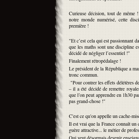
Curieuse décision, tout de même ! 
notre monde numérisé, cette discip
première !
"Et c’est cela qui est passionnant d
que les maths sont une discipline ess
décidé de négliger l’essentiel !"
Finalement rétropédalage !
Le président de la République a man
tronc commun.
"Pour contrer les effets délétères 
– il a été décidé de remettre roy
que l’on peut apprendre en 1h30 pa
pas grand-chose !"
C'est ce qu'on appelle un cache-mis
Il est vrai que la France connaît un d
guère attractive... le métier de profes
Qui veut désormais devenir enseign