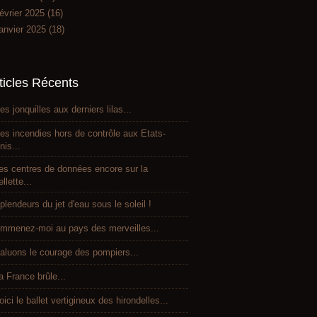
évrier 2025
(16)
anvier 2025
(18)
ticles Récents
es jonquilles aux derniers lilas...
es incendies hors de contrôle aux Etats-
nis...
es centres de données encore sur la
ellette...
plendeurs du jet d'eau sous le soleil !
mmenez-moi au pays des merveilles...
aluons le courage des pompiers...
a France brûle...
oici le ballet vertigineux des hirondelles...