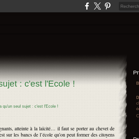
Pr
ujet : c'est l'Ecole !
B
D
c
é
C
ants, atteinte à la laïcité… il faut se porter au chevet de
est sur les bancs de l’école qu’on peut former des citoyens