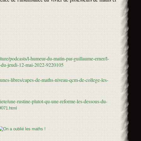
lture/podcasts/l-humeur-du-matin-par-guillaume-erner/l-
r-du-jeudi-12-mai-2022-9220105
bunes-libres/capes-de-maths-niveau-qcm-de-college-les-
ciete/une-rustine-plutot-qu-une-reforme-les-dessous-du-
00
71.html