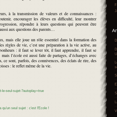
F
J
leurs, à la transmission de valeurs et de connaissances :
soutenir, encourager les élèves en difficulté, leur montrer
rogression, répondre à leurs questions qui peuvent être
e aussi aux questions des parents…
Ar
, mais elle joue un rôle essentiel dans la formation des
D
es règles de vie, c’est une préparation à la vie active, au
D
bonheurs : il faut se lever tôt, il faut apprendre, il faut se
U
, mais l’école est aussi faite de partages, d’échanges avec
s, ce sont, parfois, des connivences, des éclats de rire, des
L
isses : le reflet même de la vie.
s
S
E
t-le-seul-sujet-?autoplay=true
S
L
V