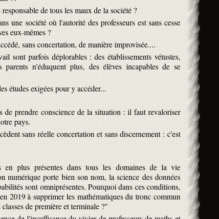
 responsable de tous les maux de la société ?
ns une société où l'autorité des professeurs est sans cesse
lèves eux-mêmes ?
ccédé, sans concertation, de manière improvisée....
ail sont parfois déplorables : des établissements vétustes,
s parents n'éduquent plus, des élèves incapables de se
s études exigées pour y accéder...
 de prendre conscience de la situation : il faut revaloriser
notre pays.
cèdent sans réelle concertation et sans discernement : c'est
 en plus présentes dans tous les domaines de la vie
ion numérique porte bien son nom, la science des données
babilités sont omniprésentes. Pourquoi dans ces conditions,
it en 2019 à supprimer les mathématiques du tronc commun
 classes de première et terminale ?"
uence de l'insuffisance du vivier de professeurs de maths et