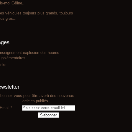
is-moi Céline...
es véhicules toujours plus grands, toujours
lus gros...
ages
nseignement:explosion des heures
upplémentaires...
inks
wsletter
bonnez-vous pour être averti des nouveaux
articles publiés.
Email