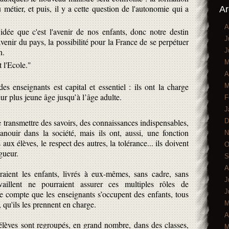
u métier, et puis, il y a cette question de l'autonomie qui a
Ar
A
'idée que c'est l'avenir de nos enfants, donc notre destin
J
avenir du pays, la possibilité pour la France de se perpétuer
J
n.
M
t l'Ecole."
A
des enseignants est capital et essentiel : ils ont la charge
M
ur plus jeune âge jusqu’à l’âge adulte.
F
J
D
 transmettre des savoirs, des connaissances indispensables,
nouir dans la société, mais ils ont, aussi, une fonction
N
 aux élèves, le respect des autres, la tolérance... ils doivent
O
gueur.
S
A
raient les enfants, livrés à eux-mêmes, sans cadre, sans
J
vaillent ne pourraient assurer ces multiples rôles de
J
re compte que les enseignants s’occupent des enfants, tous
, qu'ils les prennent en charge.
M
A
 élèves sont regroupés, en grand nombre, dans des classes,
M