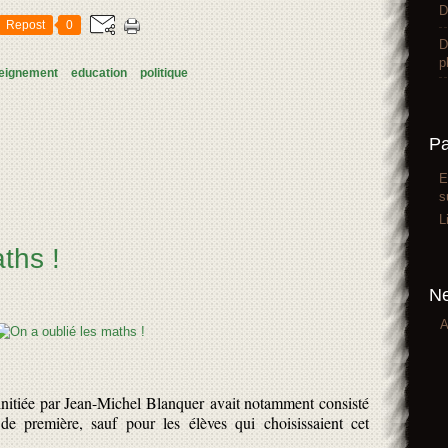
D
Repost
0
D
p
eignement
education
politique
P
E
s
L
ths !
Ne
A
nitiée par Jean-Michel Blanquer avait notamment consisté
e première, sauf pour les élèves qui choisissaient cet