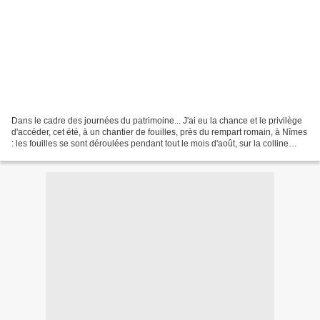
Dans le cadre des journées du patrimoine... J'ai eu la chance et le privilège
d'accéder, cet été, à un chantier de fouilles, près du rempart romain, à Nîmes
: les fouilles se sont déroulées pendant tout le mois d'août, sur la colline
Montaury, sous la...