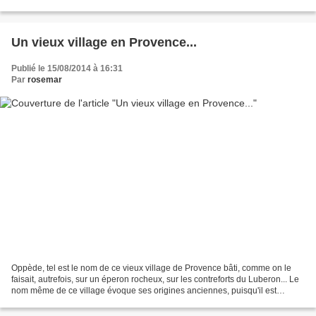
l'origine, le blasphème...
Un vieux village en Provence...
Publié le 15/08/2014 à 16:31
Par
rosemar
Oppède, tel est le nom de ce vieux village de Provence bâti, comme on le
faisait, autrefois, sur un éperon rocheux, sur les contreforts du Luberon... Le
nom même de ce village évoque ses origines anciennes, puisqu'il est
probablement issu du mot latin...