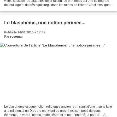
villes, saccage les citadelles de la raison. Le printemps est une cathédrale
de feuillage et de désir qui surgit dans les ruines de l'hiver." C'est ainsi que
René Frégni décrit l'irruption...
Le blasphème, une notion périmée...
Publié le 14/01/2015 à 17:42
Par
rosemar
Le blasphème est une notion religieuse ancienne : il s'agit d'une insulte faite
à la religion, à un Dieu : le mot vient du grec, il est composé de deux
éléments, le verbe "blapto, nuire, léser" et le nom "phémé, la parole"... A