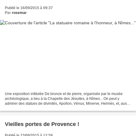
Publié le 16/09/2015 à 09:37
Par
rosemar
Une exposition intitulée De bronze et de pierre, organisée par le musée
archéologique, a lieu à la Chapelle des Jésuites, à Nîmes... On peut y
admirer des statues de divinités, Apollon, Vénus, Minerve, Hermès, et, aussi,
le dieu gaulois Sucellus, qui...
Vieilles portes de Provence !
Publié le 23/08/2015 à 12:58