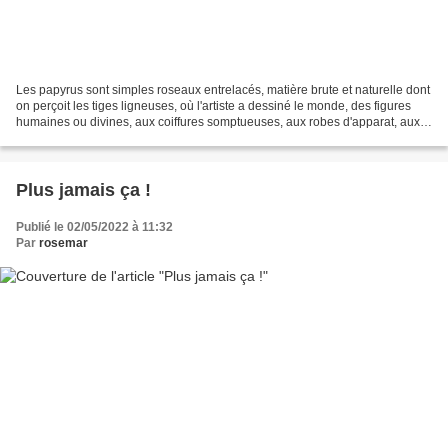
Les papyrus sont simples roseaux entrelacés, matière brute et naturelle dont
on perçoit les tiges ligneuses, où l'artiste a dessiné le monde, des figures
humaines ou divines, aux coiffures somptueuses, aux robes d'apparat, aux
lourds colliers, aux visages...
Plus jamais ça !
Publié le 02/05/2022 à 11:32
Par
rosemar