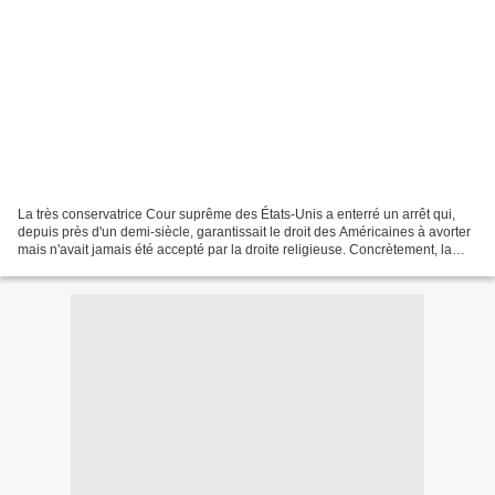
La très conservatrice Cour suprême des États-Unis a enterré un arrêt qui,
depuis près d'un demi-siècle, garantissait le droit des Américaines à avorter
mais n'avait jamais été accepté par la droite religieuse. Concrètement, la
Cour suprême n’a pas annulé...