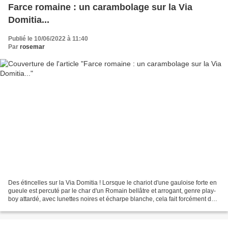
Farce romaine : un carambolage sur la Via
Domitia...
Publié le 10/06/2022 à 11:40
Par
rosemar
Des étincelles sur la Via Domitia ! Lorsque le chariot d'une gauloise forte en
gueule est percuté par le char d'un Romain bellâtre et arrogant, genre play-
boy attardé, avec lunettes noires et écharpe blanche, cela fait forcément des
étincelles ! Un spectacle...