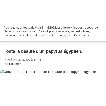
Pour quelques jours, du 4 au 8 mai 2022, la ville de Nîmes est redevenue
Nemausus, ville romaine... De multiples spectacles, reconstitutions,
animations se sont déroulés dans la Rome française... Cette année,
l'empereur Hadrien était mis à l'honneur avec...
Toute la beauté d'un papyrus égyptien...
Publié le 06/05/2022 à 11:33
Par
rosemar