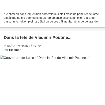
"Le château dans lequel mon domestique s’était avisé de pénétrer de force,
plutôt que de me permettre, déplorablement blessé comme je l’étais, de
passer une nuit en plein air, était un de ces bâtiments, mélange de grandeur
et de mélancolie, qui ont si...
Dans la tête de Vladimir Poutine...
Publié le 07/03/2022 à 12:22
Par
rosemar