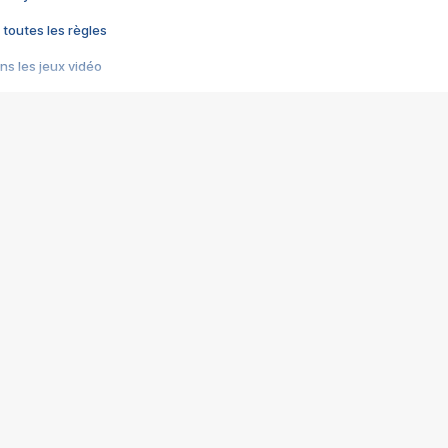
 toutes les règles
s les jeux vidéo
us choquant de Rockstar ? - Le scandale BULLY
e plus moche de Steam
du RÊVE tourne au CAUCHEMAR
pendant 8 heures
it… à tort
umiliés par un jeu vidéo
ire - Final Fantasy 8
ti un empire - Age of Empires
story DOFUS
tard, il crée l'un des pires jeux de tous les temps, MindsEye.