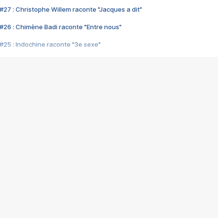
#27 : Christophe Willem raconte "Jacques a dit"
#26 : Chimène Badi raconte "Entre nous"
#25 : Indochine raconte "3e sexe"
#24 : Zaho raconte "C'est chelou"
#23 : Patrick Bruel raconte "Au café des délices"
#22 : Kyo raconte "Le chemin"
#21 : Nolwenn Leroy raconte "Cassé"
#20 : Patrick Hernandez raconte "Born to be alive"
#19 : Lorie raconte "Près de moi"
#18 : Michael Jones raconte "A nos actes manqués" (avec Jean-Jacque
#17 : Khaled raconte "Aïcha"
#16 : Corneille raconte "Parce qu'on vient de loin"