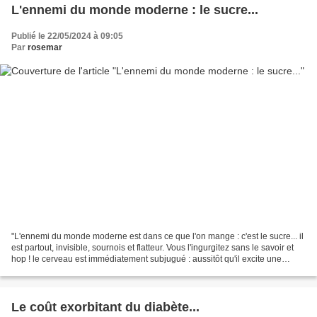
L'ennemi du monde moderne : le sucre...
Publié le 22/05/2024 à 09:05
Par
rosemar
"L'ennemi du monde moderne est dans ce que l'on mange : c'est le sucre... il
est partout, invisible, sournois et flatteur. Vous l'ingurgitez sans le savoir et
hop ! le cerveau est immédiatement subjugué : aussitôt qu'il excite une
papille de la langue,...
Le coût exorbitant du diabète...