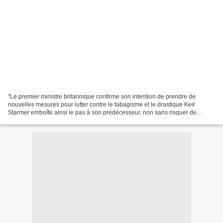
"Le premier ministre britannique confirme son intention de prendre de
nouvelles mesures pour lutter contre le tabagisme et le drastique Keir
Starmer emboîte ainsi le pas à son prédécesseur, non sans risquer de
s'enliser dans une durable impopularité......