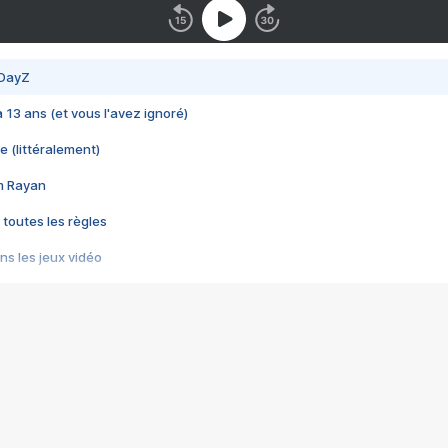
 DayZ
 a 13 ans (et vous l'avez ignoré)
e (littéralement)
im Rayan
 toutes les règles
s les jeux vidéo
us choquant de Rockstar ? - Le scandale BULLY
e plus moche de Steam
du RÊVE tourne au CAUCHEMAR
pendant 8 heures
it… à tort