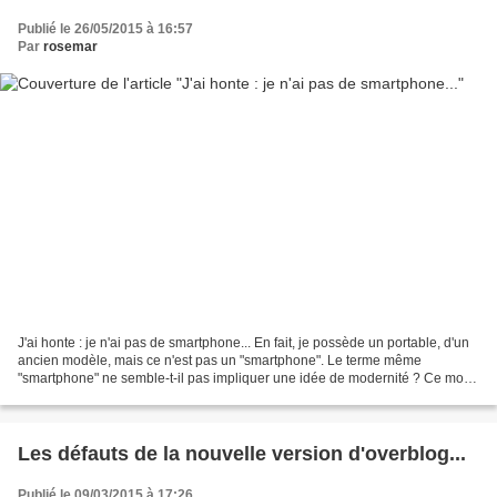
Publié le 26/05/2015 à 16:57
Par
rosemar
J'ai honte : je n'ai pas de smartphone... En fait, je possède un portable, d'un
ancien modèle, mais ce n'est pas un "smartphone". Le terme même
"smartphone" ne semble-t-il pas impliquer une idée de modernité ? Ce mot
anglais suggère élégance, raffinement,...
Les défauts de la nouvelle version d'overblog...
Publié le 09/03/2015 à 17:26