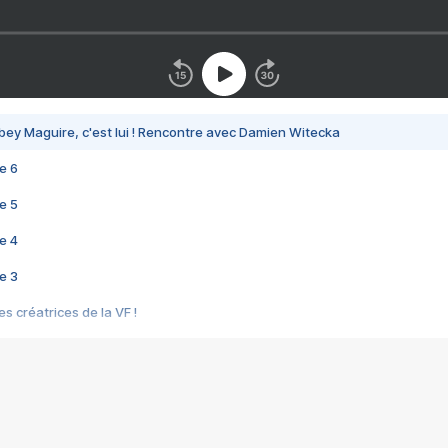
bey Maguire, c'est lui ! Rencontre avec Damien Witecka
e 6
e 5
e 4
e 3
s créatrices de la VF !
e 2
e 1
e Mektoub My Love arrive enfin ! Rencontre avec Shaïn Boumedine et Sal