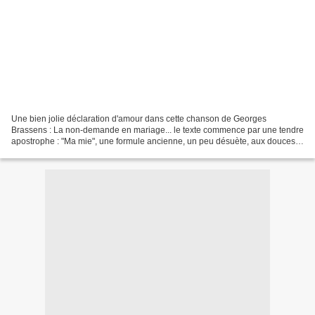
Une bien jolie déclaration d'amour dans cette chanson de Georges
Brassens : La non-demande en mariage... le texte commence par une tendre
apostrophe : "Ma mie", une formule ancienne, un peu désuète, aux douces
sonorités de labiales, images mêmes du baiser...