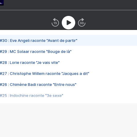
#30 : Eve Angeli raconte "Avant de partir"
#29 : MC Solaar raconte "Bouge de là"
28 : Lorie raconte "Je vais vite"
#27 : Christophe Willem raconte "Jacques a dit"
#26 : Chimène Badi raconte "Entre nous"
#25 : Indochine raconte "3e sexe"
#24 : Zaho raconte "C'est chelou"
#23 : Patrick Bruel raconte "Au café des délices"
#22 : Kyo raconte "Le chemin"