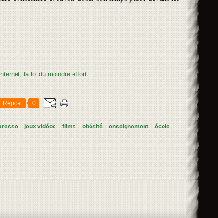
Repost
0
aresse
jeux vidéos
films
obésité
enseignement
école