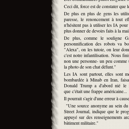
Ceci dit, force est de constater que 
De plus en plus de gens les utilis
paresse, le renoncement à tout ef
n'hésitent pas à utiliser les IA pou
plus donner de devoirs faits à la mais
De plus, comme le souligne Ga
personnification des robots va b
"Alexa", on les tutoie, on leur don
c'est notre infantilisation. Nous fi
non une personne- un peu comme un 
la photo de son chat défunt."
Les IA sont partout, elles sont mê
bombardée à Minab en Iran, faisan
Donald Trump a d'abord nié le r
que c'était une frappe américaine...
Il pourrait s'agir d'une erreur à cause
"Une source anonyme au sein du dé
Street Journal, indique que le pro
appuyé sur des renseignements arch
bâtiment militaire."