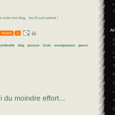
F
J
Ar
Repost
0
D
U
artificielle
blog
paresse
école
enseignement
guerre
L
s
S
E
S
L
i du moindre effort...
V
D