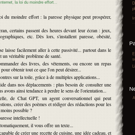
D
p
oi du moindre effort : la paresse physique peut prospérer,
I
ran, certains passent des heures devant leur écran : jeux,
ographiques, etc. Dès lors, s'installent paresse, obésité,
P
e laisse facilement aller à cette passivité... partout dans le
E
t un véritable problème de santé.
s
mmander des livres, des vêtements, ou encore un repas
L
pour obtenir tout ce que l'on peut désirer...
contres sur la toile, grâce à de multiples applications...
ide dans nos déplacements : plus besoin de consulter une
Ne
us avons ainsi tendance à perdre le sens de l'orientation...
icielle, de Chat GPT,
un agent conversationnel qui peut
A
stions, créer des poèmes et rédiger des rédactions pour les
e moins possible ?
esse intellectuelle !
utomatiquement, il vous offre un texte...
apable de créer une recette de cuisine, une idée cadeau, et