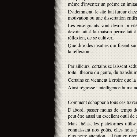
même d'inventer un poème en imita
Evidemment, le site fait fureur chez 
motivation ou une dissertation entièr
Les enseignants vont devoir privil
devoir fait à la maison permettait à
réflexion, de se cultiver...
Que dire des insultes qui fusent sur
la réflexion...
Par ailleurs, certains se laissent séd
toile : théorie du genre, du transhu
Certains en viennent à croire que la t
Ainsi régresse l'intelligence humai
Comment échapper à tous ces traver
D'abord, passer moins de temps deva
peut être aussi un excellent outil de 
Mais, hélas, les plateformes utilis
connaissant nos goûts, elles nous 
plus notre attention... il faut en p