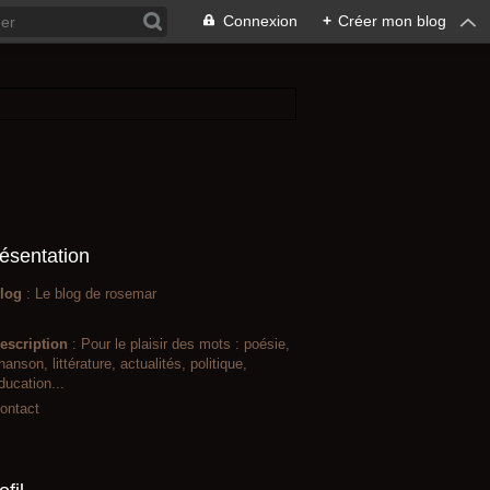
Connexion
+
Créer mon blog
ésentation
log
: Le blog de rosemar
escription
: Pour le plaisir des mots : poésie,
hanson, littérature, actualités, politique,
ducation...
ontact