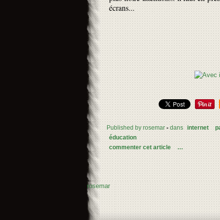
écrans...
Published by rosemar
-
dans
internet
p
éducation
commenter cet article
…
rosemar