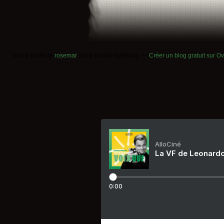
Voir le profil de
rosemar
sur le portail Overblog
Créer un blog gratuit sur O
AlloCiné
La VF de Leonardo
0:00