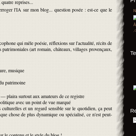
Pr
quatre reprises...
terroger l'IA sur mon blog... question posée : est-ce que le
N
À
,
ncophone qui mêle poésie, réflexions sur l'actualité, récits de
 patrimoniales (art romain, châteaux, villages provençaux,
Te
ature, musique
 du patrimoine
re — plaira surtout aux amateurs de ce registre
é politique avec un point de vue marqué
 culturelles et un regard sensible sur le quotidien, ça peut
R
elque chose de plus dynamique ou spécialisé, ce n'est peut-
 le contenu et le style du blog !