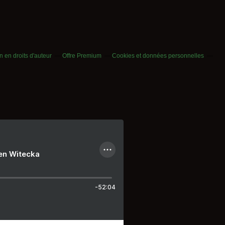
 en droits d'auteur
Offre Premium
Cookies et données personnelles
ien Witecka
-52:04