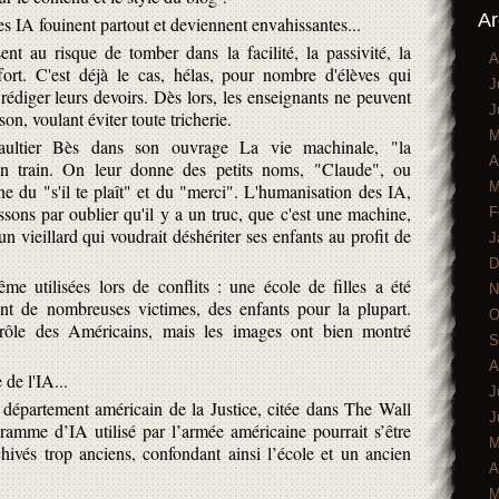
Ar
les IA fouinent partout et deviennent envahissantes...
ent au risque de tomber dans la facilité, la passivité, la
A
fort. C'est déjà le cas, hélas, pour nombre d'élèves qui
J
r rédiger leurs devoirs. Dès lors, les enseignants ne peuvent
J
on, voulant éviter toute tricherie.
M
ultier Bès dans son ouvrage La vie machinale, "la
A
on train. On leur donne des petits noms, "Claude", ou
M
ne du "s'il te plaît" et du "merci". L'humanisation des IA,
nissons par oublier qu'il y a un truc, que c'est une machine,
F
vieillard qui voudrait déshériter ses enfants au profit de
J
D
me utilisées lors de conflits : une école de filles a été
N
t de nombreuses victimes, des enfants pour la plupart.
O
ôle des Américains, mais les images ont bien montré
S
A
 de l'IA...
J
partement américain de la Justice, citée dans The Wall
J
gramme d’IA utilisé par l’armée américaine pourrait s’être
M
ivés trop anciens, confondant ainsi l’école et un ancien
A
M