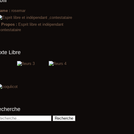
ofil
ame :
rosemar
 Propos :
Esprit libre et indépendant
contestataire
xte Libre
echerche