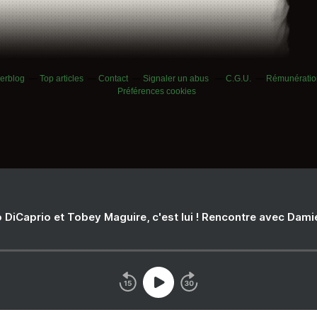
verblog
Top articles
Contact
Signaler un abus
C.G.U.
Rémunération
Préférences cookies
 DiCaprio et Tobey Maguire, c'est lui ! Rencontre avec Dam