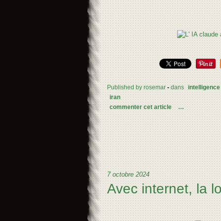
Published by rosemar
-
dans
intelligence 
iran
commenter cet article
…
7 octobre 2024
Avec internet, la lo