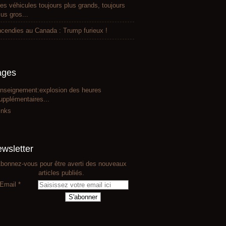
es véhicules toujours plus grands, toujours
lus gros...
ncendies au Canada : Trump furieux !
ages
nseignement:explosion des heures
upplémentaires...
inks
wsletter
bonnez-vous pour être averti des nouveaux
articles publiés.
Email