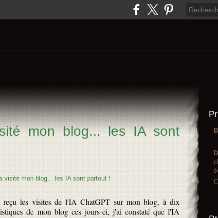
Pr
sité mon blog... les IA sont
B
D
c
é
C
jà reçu les visites de l'IA ChatGPT sur mon blog, à dix
tistiques de mon blog ces jours-ci, j'ai constaté que l'IA