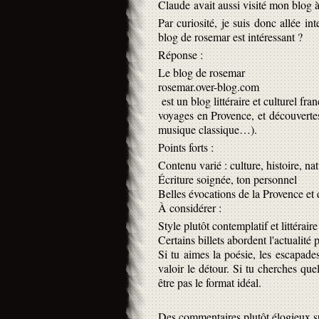
Claude avait aussi visité mon blog à 
Par curiosité, je suis donc allée in
blog de rosemar est intéressant ?
Réponse :
Le blog de rosemar
rosemar.over-blog.com
est un blog littéraire et culturel fra
voyages en Provence, et découvertes
musique classique…).
Points forts :
Contenu varié : culture, histoire, n
Écriture soignée, ton personnel
Belles évocations de la Provence et
À considérer :
Style plutôt contemplatif et littérai
Certains billets abordent l'actualit
Si tu aimes la poésie, les escapades
valoir le détour. Si tu cherches qu
être pas le format idéal.
Des commentaires plutôt élogieux sur