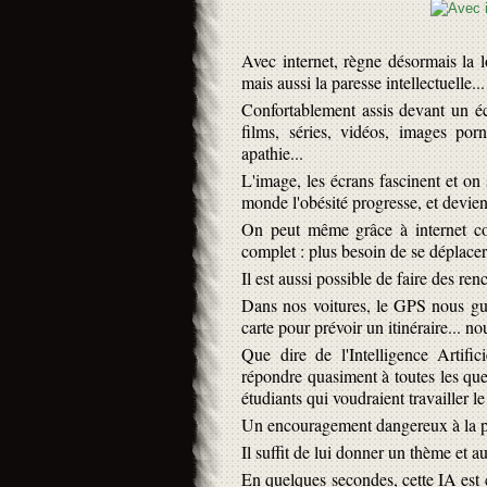
Avec internet, règne désormais la l
mais aussi la paresse intellectuelle...
Confortablement assis devant un éc
films, séries, vidéos, images porn
apathie...
L'image, les écrans fascinent et on s
monde l'obésité progresse, et devien
On peut même grâce à internet co
complet : plus besoin de se déplacer 
Il est aussi possible de faire des ren
Dans nos voitures, le GPS nous gu
carte pour prévoir un itinéraire... no
Que dire de l'Intelligence Artif
répondre quasiment à toutes les que
étudiants qui voudraient travailler l
Un encouragement dangereux à la par
Il suffit de lui donner un thème et a
En quelques secondes, cette IA est c