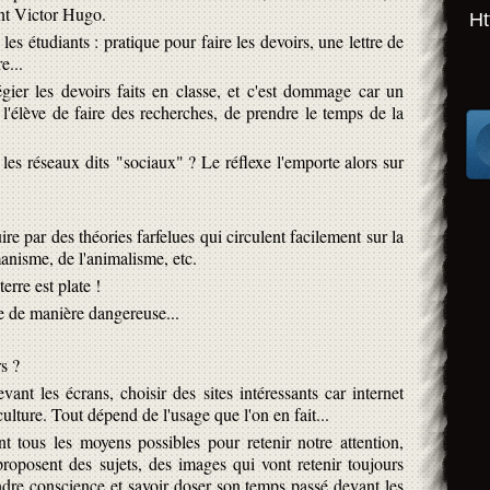
nt Victor Hugo.
Ht
les étudiants : pratique pour faire les devoirs, une lettre de
e...
égier les devoirs faits en classe, et c'est dommage car un
 l'élève de faire des recherches, de prendre le temps de la
 les réseaux dits "sociaux" ? Le réflexe l'emporte alors sur
uire par des théories farfelues qui circulent facilement sur la
manisme, de l'animalisme, etc.
erre est plate !
ne de manière dangereuse...
s ?
nt les écrans, choisir des sites intéressants car internet
culture. Tout dépend de l'usage que l'on en fait...
ent tous les moyens possibles pour retenir notre attention,
proposent des sujets, des images qui vont retenir toujours
rendre conscience et savoir doser son temps passé devant les