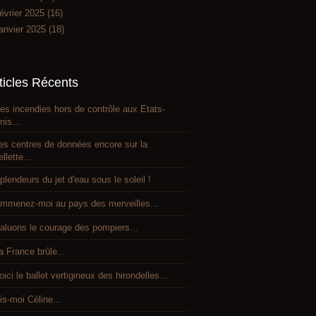
évrier 2025
(16)
anvier 2025
(18)
ticles Récents
es incendies hors de contrôle aux Etats-
nis...
es centres de données encore sur la
ellette...
plendeurs du jet d'eau sous le soleil !
mmenez-moi au pays des merveilles...
aluons le courage des pompiers...
a France brûle...
oici le ballet vertigineux des hirondelles...
is-moi Céline...