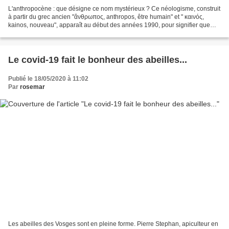
L'anthropocène : que désigne ce nom mystérieux ? Ce néologisme, construit
à partir du grec ancien "ἄνθρωπος, anthropos, être humain" et " καινός,
kainos, nouveau", apparaît au début des années 1990, pour signifier que
l'influence des activités humaines...
Le covid-19 fait le bonheur des abeilles...
Publié le 18/05/2020 à 11:02
Par
rosemar
Les abeilles des Vosges sont en pleine forme. Pierre Stephan, apiculteur en