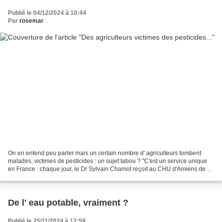
Publié le 04/12/2024 à 10:44
Par
rosemar
On en entend peu parler mais un certain nombre d' agriculteurs tombent
malades, victimes de pesticides : un sujet tabou ? "C'est un service unique
en France : chaque jour, le Dr Sylvain Chamot reçoit au CHU d'Amiens des
agriculteurs, des jardiniers, ou...
De l' eau potable, vraiment ?
Publié le 25/11/2024 à 12:59