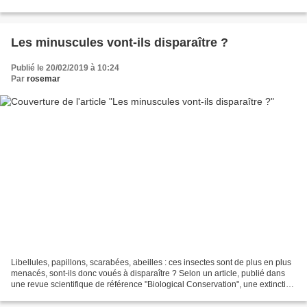
légèrement. Mais les pins ne résonnent...
Les minuscules vont-ils disparaître ?
Publié le 20/02/2019 à 10:24
Par
rosemar
Libellules, papillons, scarabées, abeilles : ces insectes sont de plus en plus
menacés, sont-ils donc voués à disparaître ? Selon un article, publié dans
une revue scientifique de référence "Biological Conservation", une extinction
massive des insectes...