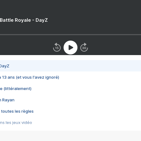
 Battle Royale - DayZ
 DayZ
 a 13 ans (et vous l'avez ignoré)
e (littéralement)
im Rayan
 toutes les règles
s les jeux vidéo
us choquant de Rockstar ? - Le scandale BULLY