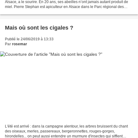
Alsace, a le sourire. En 20 ans, ses abeilles n’ont jamais autant produit de
miel. Pierre Stephan est apiculteur en Alsace dans le Parc régional des
Vosges du Nord. En vingt ans,...
Mais où sont les cigales ?
Publié le 24/06/2019 à 13:33
Par
rosemar
L'été est arrivé : dans la campagne alentour, les arbres bruissent du chant
des oiseaux, merles, passereaux, bergeronnettes, rouges-gorges,
hirondelles... on peut aussi entendre un murmure d'insectes qui sifflent