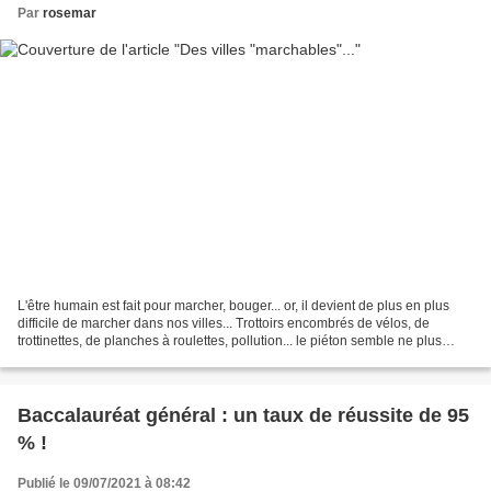
Par
rosemar
L'être humain est fait pour marcher, bouger... or, il devient de plus en plus
difficile de marcher dans nos villes... Trottoirs encombrés de vélos, de
trottinettes, de planches à roulettes, pollution... le piéton semble ne plus
avoir sa place dans les...
Baccalauréat général : un taux de réussite de 95
% !
Publié le 09/07/2021 à 08:42