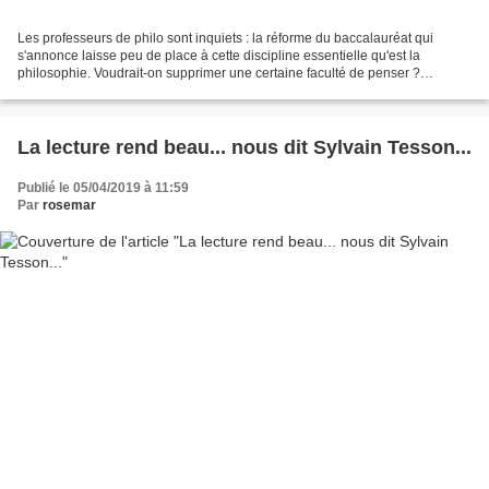
Les professeurs de philo sont inquiets : la réforme du baccalauréat qui
s'annonce laisse peu de place à cette discipline essentielle qu'est la
philosophie. Voudrait-on supprimer une certaine faculté de penser ?
Voudrait-on amoindrir la réflexion ? C'est...
La lecture rend beau... nous dit Sylvain Tesson...
Publié le 05/04/2019 à 11:59
Par
rosemar