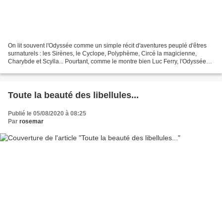
On lit souvent l'Odyssée comme un simple récit d'aventures peuplé d'êtres
surnaturels : les Sirènes, le Cyclope, Polyphème, Circé la magicienne,
Charybde et Scylla... Pourtant, comme le montre bien Luc Ferry, l'Odyssée
est avant tout un récit métaphysique....
Toute la beauté des libellules...
Publié le 05/08/2020 à 08:25
Par
rosemar