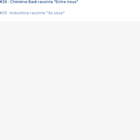
#26 : Chimène Badi raconte "Entre nous"
#25 : Indochine raconte "3e sexe"
#24 : Zaho raconte "C'est chelou"
#23 : Patrick Bruel raconte "Au café des délices"
#22 : Kyo raconte "Le chemin"
#21 : Nolwenn Leroy raconte "Cassé"
#20 : Patrick Hernandez raconte "Born to be alive"
#19 : Lorie raconte "Près de moi"
#18 : Michael Jones raconte "A nos actes manqués" (avec Jean-Jacque
#17 : Khaled raconte "Aïcha"
#16 : Corneille raconte "Parce qu'on vient de loin"
#15 : Indochine raconte "L'aventurier"
14 : Lorie raconte "Sur un air latino"