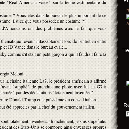
Pr
te "Real America’s voice", sur la tenue vestimentaire du
N
stume ? Vous êtes dans le bureau le plus important de ce
costume. Est-ce que vous possédez un costume ?"
À
 d'Américains ont des problèmes avec le fait que vous
,
hématique revenir inlassablement lors de l'entretien entre
et JD Vance dans le bureau ovale...
Te
y comme s'il était un petit garçon à qui il faudrait faire la
orgia Meloni...
r la chaîne italienne La7, le président américain a affirmé
 l’avait "supplié" de prendre une photo avec lui au G7 à
nsternée" par des déclarations "totalement inventées".
tre Donald Trump et la présidente du conseil italien...
R
ut été appréciés par la chef du gouvernement italien.
nt totalement inventées... franchement, je suis stupéfaite.
sident des Etats-Unis se comporte ainsi envers ses propres