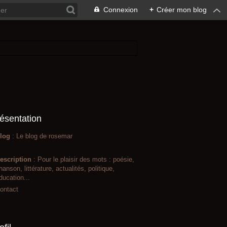
Connexion
+
Créer mon blog
ésentation
log
: Le blog de rosemar
escription
: Pour le plaisir des mots : poésie,
hanson, littérature, actualités, politique,
ducation...
ontact