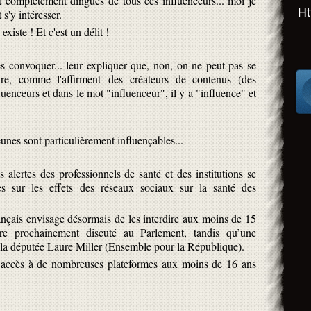
 complètement dingues de tous ces influenceurs... moi je
Ht
s'y intéresser.
existe ! Et c'est un délit !
es convoquer... leur expliquer que, non, on ne peut pas se
e, comme l'affirment des créateurs de contenus (des
luenceurs et dans le mot "influenceur", il y a "influence" et
eunes sont particulièrement influençables...
lertes des professionnels de santé et des institutions se
es sur les effets des réseaux sociaux sur la santé des
ançais envisage désormais de les interdire aux moins de 15
tre prochainement discuté au Parlement, tandis qu’une
r la députée Laure Miller (Ensemble pour la République).
t l’accès à de nombreuses plateformes aux moins de 16 ans