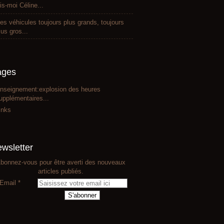
is-moi Céline...
es véhicules toujours plus grands, toujours
lus gros...
ages
nseignement:explosion des heures
upplémentaires...
inks
wsletter
bonnez-vous pour être averti des nouveaux
articles publiés.
Email