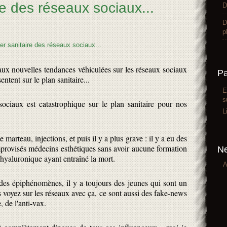
e des réseaux sociaux...
D
D
p
x nouvelles tendances véhiculées sur les réseaux sociaux
P
entent sur le plan sanitaire...
E
s
ociaux est catastrophique sur le plan sanitaire pour nos
L
 marteau, injections, et puis il y a plus grave : il y a eu des
mprovisés médecins esthétiques sans avoir aucune formation
Ne
e hyaluronique ayant entraîné la mort.
A
t des épiphénomènes, il y a toujours des jeunes qui sont un
 voyez sur les réseaux avec ça, ce sont aussi des fake-news
 de l'anti-vax.