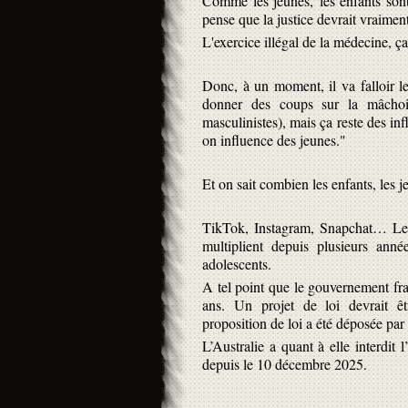
Comme les jeunes, les enfants sont
pense que la justice devrait vraiment 
L'exercice illégal de la médecine, ça 
Donc, à un moment, il va falloir l
donner des coups sur la mâchoir
masculinistes), mais ça reste des inf
on influence des jeunes."
Et on sait combien les enfants, les j
TikTok, Instagram, Snapchat… Les a
multiplient depuis plusieurs anné
adolescents.
A tel point que le gouvernement fr
ans. Un projet de loi devrait ê
proposition de loi a été déposée pa
L’Australie a quant à elle interdi
depuis le 10 décembre 2025.