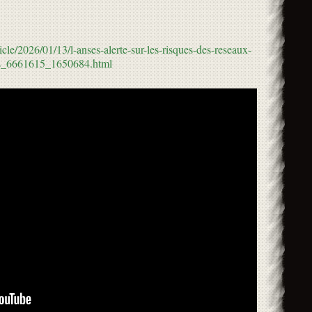
cle/2026/01/13/l-anses-alerte-sur-les-risques-des-reseaux-
nts_6661615_1650684.html