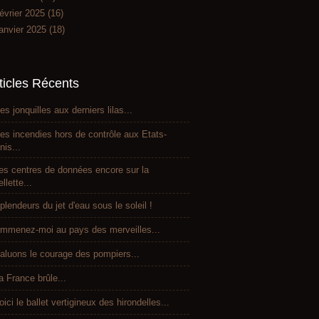
évrier 2025
(16)
anvier 2025
(18)
ticles Récents
es jonquilles aux derniers lilas...
es incendies hors de contrôle aux Etats-
nis...
es centres de données encore sur la
ellette...
plendeurs du jet d'eau sous le soleil !
mmenez-moi au pays des merveilles...
aluons le courage des pompiers...
a France brûle...
oici le ballet vertigineux des hirondelles...