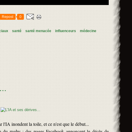
Repost
0
ciaux
santé
santé menacée
influenceurs
médecine
..
l'IA inondent la toile, et ce n'est que le début...
 du rugby : des pages Facebook annoncent le décès de