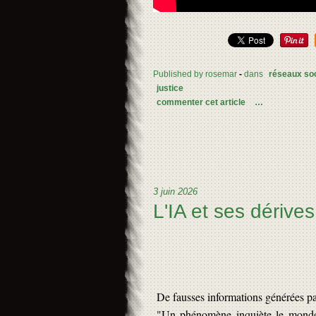
Published by rosemar
-
dans
réseaux so
justice
commenter cet article
…
3 juin 2026
L'IA et ses dérives.
De fausses informations générées par 
"Un phénomène inquiète le monde