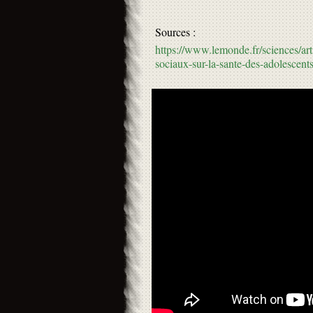
Sources :
https://www.lemonde.fr/sciences/arti
sociaux-sur-la-sante-des-adolesce