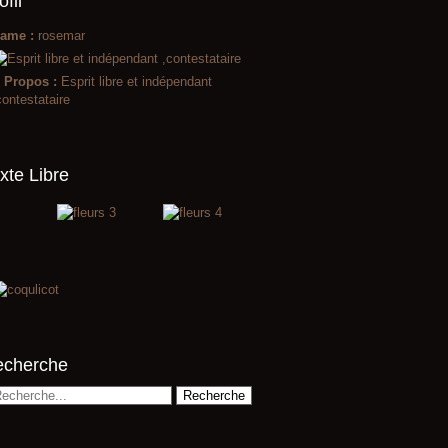
ofil
ame :
rosemar
 Propos :
Esprit libre et indépendant
contestataire
xte Libre
echerche