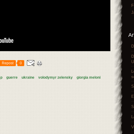
F
J
Ar
D
D
U
Repost
0
L
s
mp
guerre
ukraine
volodymyr zelensky
giorgia meloni
S
E
S
L
V