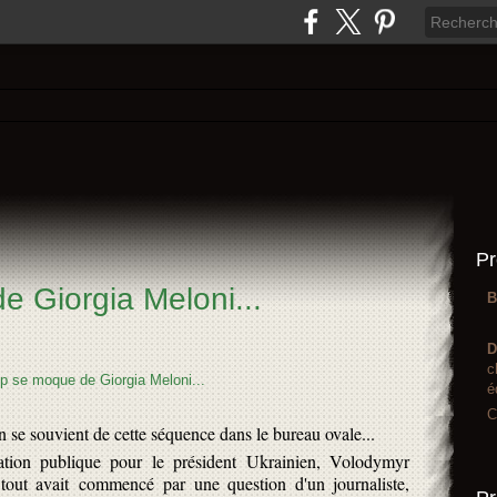
Pr
 Giorgia Meloni...
B
D
c
é
C
 se souvient de cette séquence dans le bureau ovale...
ation publique pour le président Ukrainien, Volodymyr
tout avait commencé par une question d'un journaliste,