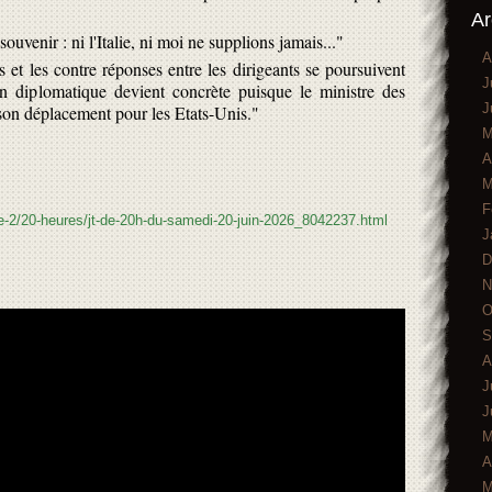
Ar
souvenir : ni l'Italie, ni moi ne supplions jamais..."
A
s et les contre réponses entre les dirigeants se poursuivent
J
on diplomatique devient concrète puisque le ministre des
J
 son déplacement pour les Etats-Unis."
M
A
M
F
nce-2/20-heures/jt-de-20h-du-samedi-20-juin-2026_8042237.html
J
D
N
O
S
A
J
J
M
A
M