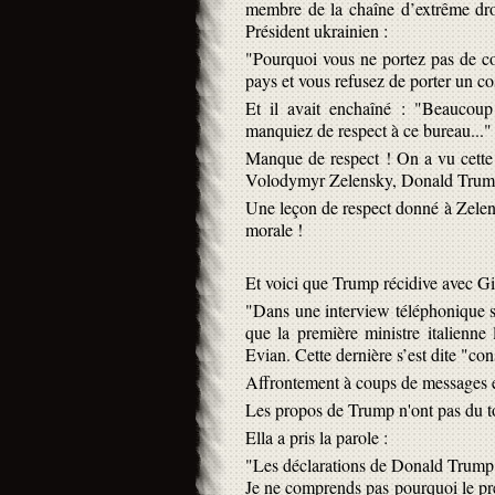
membre de la chaîne d’extrême droi
Président ukrainien :
"Pourquoi vous ne portez pas de co
pays et vous refusez de porter un 
Et il avait enchaîné : "Beaucoup
manquiez de respect à ce bureau..."
Manque de respect ! On a vu cette t
Volodymyr Zelensky, Donald Trump 
Une leçon de respect donné à Zelensk
morale !
Et voici que Trump récidive avec Gi
"Dans une interview téléphonique su
que la première ministre italienne
Evian. Cette dernière s’est dite "co
Affrontement à coups de messages en
Les propos de Trump n'ont pas du to
Ella a pris la parole :
"Les déclarations de Donald Trump so
Je ne comprends pas pourquoi le pré