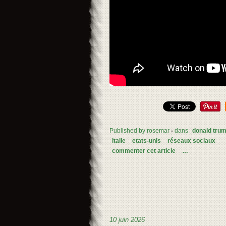
Published by rosemar
-
dans
donald tru
italie
etats-unis
réseaux sociaux
commenter cet article
…
10 juin 2026