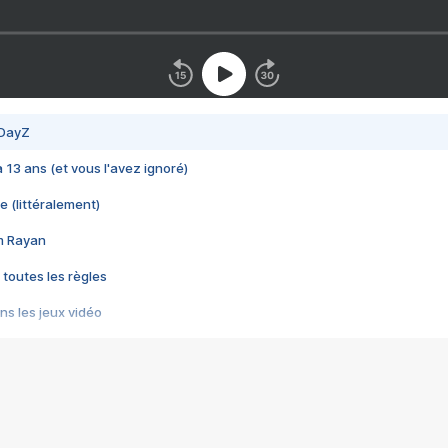
 DayZ
 a 13 ans (et vous l'avez ignoré)
e (littéralement)
im Rayan
 toutes les règles
s les jeux vidéo
us choquant de Rockstar ? - Le scandale BULLY
e plus moche de Steam
du RÊVE tourne au CAUCHEMAR