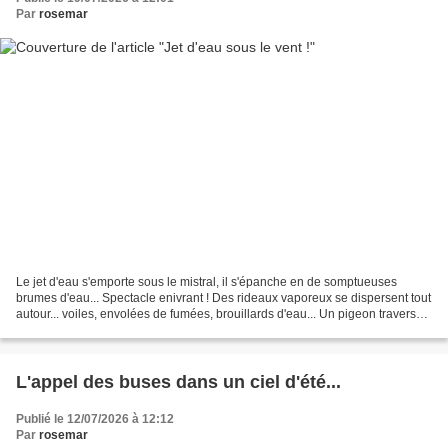
Par
rosemar
Le jet d'eau s'emporte sous le mistral, il s'épanche en de somptueuses
brumes d'eau... Spectacle enivrant ! Des rideaux vaporeux se dispersent tout
autour... voiles, envolées de fumées, brouillards d'eau... Un pigeon traverse
l'espace et vient se poser...
L'appel des buses dans un ciel d'été...
Publié le 12/07/2026 à 12:12
Par
rosemar