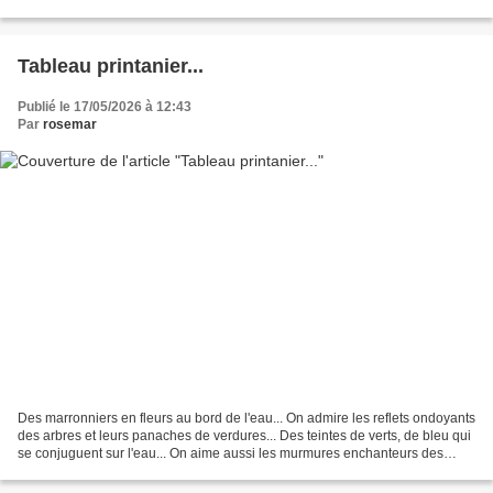
splendeurs tout autour ! Les...
Tableau printanier...
Publié le 17/05/2026 à 12:43
Par
rosemar
Des marronniers en fleurs au bord de l'eau... On admire les reflets ondoyants
des arbres et leurs panaches de verdures... Des teintes de verts, de bleu qui
se conjuguent sur l'eau... On aime aussi les murmures enchanteurs des
oiseaux qui sifflent dans...