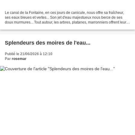
Le canal de la Fontaine, en ces jours de canicule, nous offre sa fraîcheur,
ses eaux bleues et vertes... Son jet d'eau majestueux nous berce de ses
doux murmures... Tout autour, les arbres, platanes, marronniers offrent leur
cadre de verdure apaisante......
Splendeurs des moires de l'eau...
Publié le 21/06/2026 à 12:10
Par
rosemar