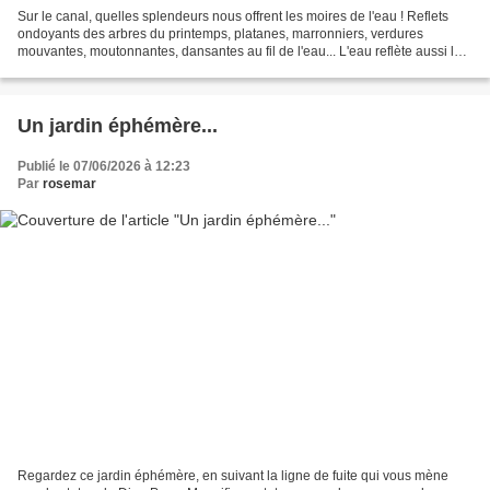
Sur le canal, quelles splendeurs nous offrent les moires de l'eau ! Reflets
ondoyants des arbres du printemps, platanes, marronniers, verdures
mouvantes, moutonnantes, dansantes au fil de l'eau... L'eau reflète aussi le
ciel bleu, sa luminosité, ses éclats...
Un jardin éphémère...
Publié le 07/06/2026 à 12:23
Par
rosemar
Regardez ce jardin éphémère, en suivant la ligne de fuite qui vous mène