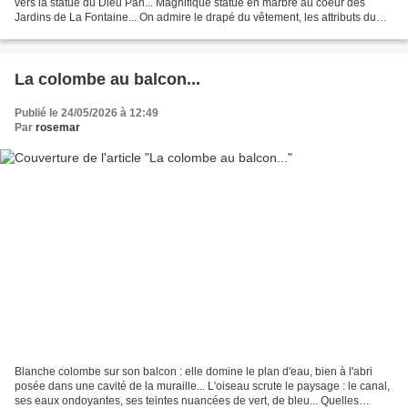
vers la statue du Dieu Pan... Magnifique statue en marbre au coeur des
Jardins de La Fontaine... On admire le drapé du vêtement, les attributs du
Dieu : la flûte de Pan, le bâton...
La colombe au balcon...
Publié le 24/05/2026 à 12:49
Par
rosemar
Blanche colombe sur son balcon : elle domine le plan d'eau, bien à l'abri
posée dans une cavité de la muraille... L'oiseau scrute le paysage : le canal,
ses eaux ondoyantes, ses teintes nuancées de vert, de bleu... Quelles