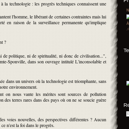
Pr
à la technologie : les progrès techniques connaissent une
N
ntent l'homme, le libérant de certaines contraintes mais lui
erté en raison de la surveillance permanente qu'implique
À
,
nt ?
Te
i de politique, ni de spiritualité, ni donc de civilisation...",
e-Sponville, dans son ouvrage intitulé L'inconsolable et
sée dans un univers où la technologie est triomphante, sans
 notre environnement.
nt on nous vante les mérites sont sources de pollution
tion des terres rares dans des pays où on ne se soucie guère
R
des voies nouvelles, des perspectives différentes ? Aucun
 ce n'est la foi dans le progrès.