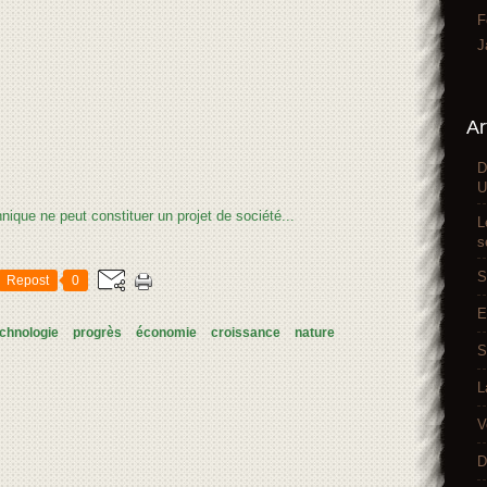
F
J
Ar
D
U
L
s
S
Repost
0
E
chnologie
progrès
économie
croissance
nature
S
L
V
D