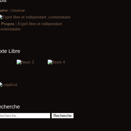
ofil
ame :
rosemar
 Propos :
Esprit libre et indépendant
contestataire
xte Libre
echerche