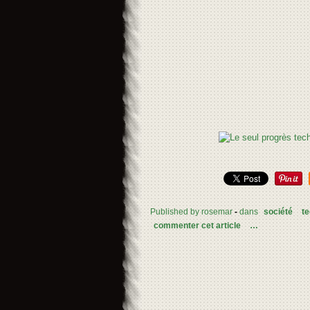
Published by rosemar
-
dans
société
te
commenter cet article
…