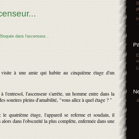
D
p
censeur...
I
P
E
s
L
e visite à une amie qui habite au cinquième étage d'un
Ne
 à l'entresol, l'ascenseur s'arrête, un homme entre dans la
es sourires pleins d'amabilité, "vous allez à quel étage ? "
A
 le quatrième étage, l'appareil se referme et soudain, il
is alors dans l'obscurité la plus complète, enfermée dans une