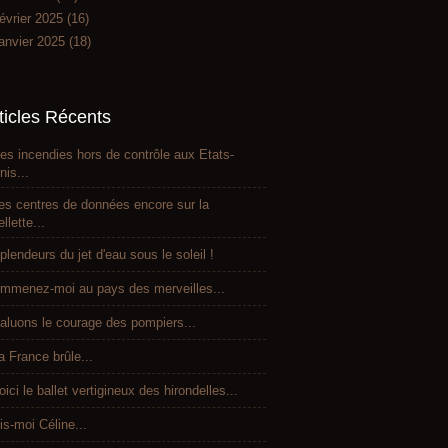
évrier 2025
(16)
anvier 2025
(18)
ticles Récents
es incendies hors de contrôle aux Etats-
nis...
es centres de données encore sur la
ellette...
plendeurs du jet d'eau sous le soleil !
mmenez-moi au pays des merveilles...
aluons le courage des pompiers...
a France brûle...
oici le ballet vertigineux des hirondelles...
is-moi Céline...