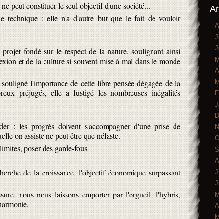
 ne peut constituer le seul objectif d'une société...
Ar
 technique : elle n'a d'autre but que le fait de vouloir
A
J
J
 projet fondé sur le respect de la nature, soulignant ainsi
M
lexion et de la culture si souvent mise à mal dans le monde
A
 souligné l'importance de cette libre pensée dégagée de la
M
eux préjugés, elle a fustigé les nombreuses inégalités
F
J
D
ider : les progrès doivent s'accompagner d'une prise de
N
uelle on assiste ne peut être que néfaste.
O
 limites, poser des garde-fous.
S
A
erche de la croissance, l'objectif économique surpassant
J
J
ure, nous nous laissons emporter par l'orgueil, l'hybris,
M
 harmonie.
A
M