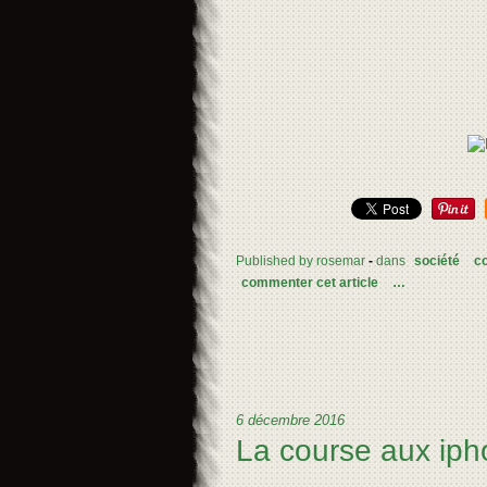
Published by rosemar
-
dans
société
c
commenter cet article
…
6 décembre 2016
La course aux ipho