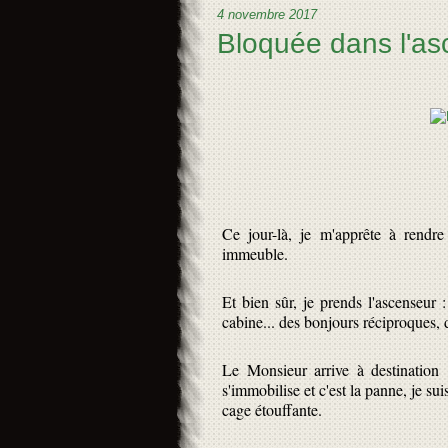
4 novembre 2017
Bloquée dans l'as
Ce jour-là, je m'apprête à rendr
immeuble.
Et bien sûr, je prends l'ascenseur :
cabine... des bonjours réciproques, d
Le Monsieur arrive à destination :
s'immobilise et c'est la panne, je su
cage étouffante.