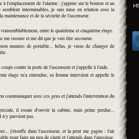
e à l'emplacement de l'alarme : j'appuie sur le bouton et au
Ht
semblent interminables, je suis mise en relation avec la
la maintenance et de la sécurité de l'ascenseur.
, vraisemblablement, entre le quatrième et cinquième étage.
me rassure et me dit que je vais être secourue.
on numéro de portable... hélas, je viens de changer de
ête.
coups contre la porte de l'ascenseur et j'appelle à l'aide.
ème étage m'a entendue, sa femme intervient et appelle le
 pu communiquer avec ces gens et j'attends l'intervention du
péciale, il essaie d'ouvrir la cabine, mais peine perdue...
il n'y parvient pas.
re... j'étouffe dans l'ascenseur, et la peur me gagne : l'air
able pour faire un peu de clarté et j'attends dans l'angoisse.