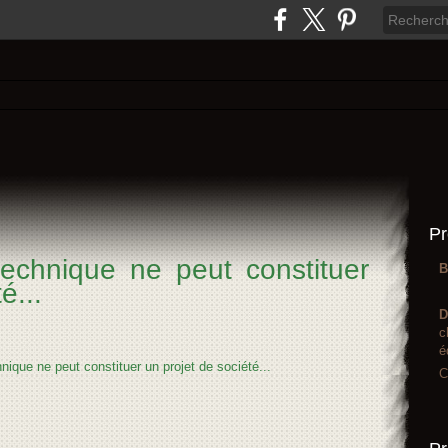
Pr
technique ne peut constituer
B
é...
D
c
é
C