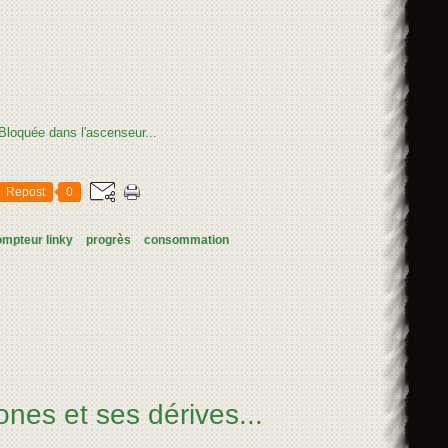
Repost
0
ompteur linky
progrès
consommation
nes et ses dérives...