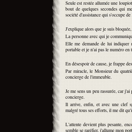
Seule est restée allumée une loupiot
bout de quelques secondes qui me 
société d'assistance qui s'occupe de 
J'explique alors que je suis bloquée
La personne avec qui je communique 
Elle me demande de lui indiquer m
portable et je n'ai pas le numéro en t
En désespoir de cause, je frappe des 
Par miracle, le Monsieur du quatri
concierge de l'immeuble.
Je me sens un peu rassurée, car j'ai
concierge.
Il arrive, enfin, et avec une clef s
malgré tous ses efforts, il me dit qu'
L'attente devient plus pesante, enco
semble se raréfier, j'allume mon port