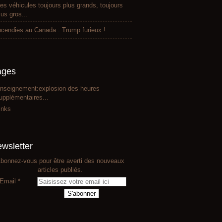
es véhicules toujours plus grands, toujours
lus gros...
ncendies au Canada : Trump furieux !
ages
nseignement:explosion des heures
upplémentaires...
inks
wsletter
bonnez-vous pour être averti des nouveaux
articles publiés.
Email