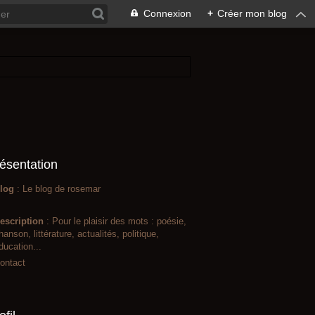
Connexion
+
Créer mon blog
ésentation
log
: Le blog de rosemar
escription
: Pour le plaisir des mots : poésie,
hanson, littérature, actualités, politique,
ducation...
ontact