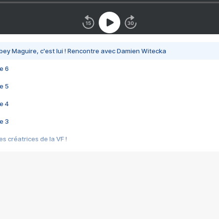
bey Maguire, c'est lui ! Rencontre avec Damien Witecka
e 6
e 5
e 4
e 3
s créatrices de la VF !
e 2
e 1
e Mektoub My Love arrive enfin ! Rencontre avec Shaïn Boumedine et Sal
i : après Toni en famille