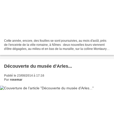
Cette année, encore, des fouilles se sont poursuivies, au mois d'août, près
de l'enceinte de la ville romaine, à Nîmes : deux nouvelles tours viennent
d'être dégagées, au milieu et en bas de la muraille, sur la colline Montaury.
Depuis la route, on peut...
Découverte du musée d'Arles...
Publié le 23/08/2014 à 17:16
Par
rosemar