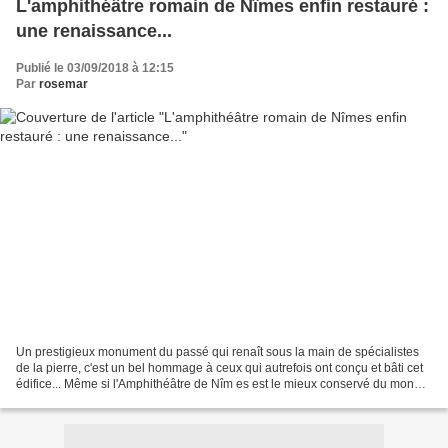
L'amphithéâtre romain de Nîmes enfin restauré :
une renaissance...
Publié le 03/09/2018 à 12:15
Par
rosemar
Un prestigieux monument du passé qui renaît sous la main de spécialistes
de la pierre, c'est un bel hommage à ceux qui autrefois ont conçu et bâti cet
édifice... Même si l'Amphithéâtre de Nîm es est le mieux conservé du monde
romain, il n'a pas échappé...