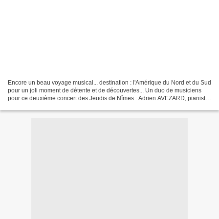
Encore un beau voyage musical... destination : l'Amérique du Nord et du Sud
pour un joli moment de détente et de découvertes... Un duo de musiciens
pour ce deuxième concert des Jeudis de Nîmes : Adrien AVEZARD, pianiste
et Antoine MEZY à la clarinette......