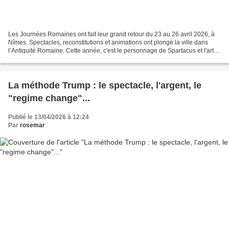
Les Journées Romaines ont fait leur grand retour du 23 au 26 avril 2026, à
Nîmes. Spectacles, reconstitutions et animations ont plongé la ville dans
l’Antiquité Romaine. Cette année, c'est le personnage de Spartacus et l'art
des gladiateurs qui étaient...
La méthode Trump : le spectacle, l'argent, le
"regime change"...
Publié le 13/04/2026 à 12:24
Par
rosemar