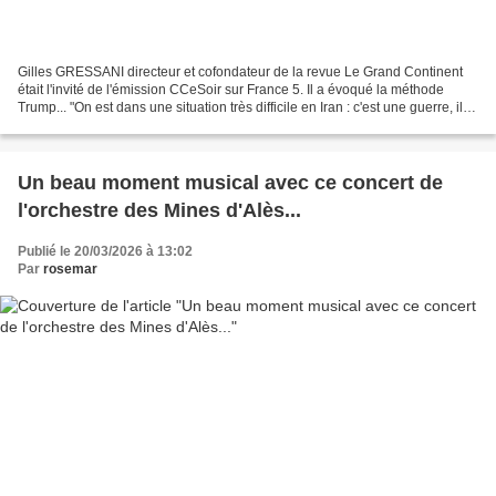
Gilles GRESSANI directeur et cofondateur de la revue Le Grand Continent
était l'invité de l'émission CCeSoir sur France 5. Il a évoqué la méthode
Trump... "On est dans une situation très difficile en Iran : c'est une guerre, il y
a des morts, il y a aussi...
Un beau moment musical avec ce concert de
l'orchestre des Mines d'Alès...
Publié le 20/03/2026 à 13:02
Par
rosemar