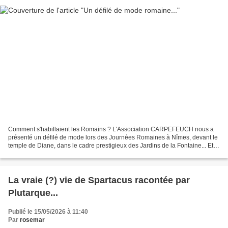
Comment s'habillaient les Romains ? L'Association CARPEFEUCH nous a
présenté un défilé de mode lors des Journées Romaines à Nîmes, devant le
temple de Diane, dans le cadre prestigieux des Jardins de la Fontaine... Et
on écoute les explications suivantes...
La vraie (?) vie de Spartacus racontée par
Plutarque...
Publié le 15/05/2026 à 11:40
Par
rosemar