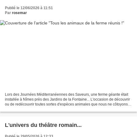
Publié le 12/06/2026 à 11:51
Par
rosemar
Lors des Journées Méditerranéennes des Saveurs, une ferme géante était
installée à Nîmes près des Jardins de la Fontaine... L'occasion de découvrir
ou de redécouvrir toutes sortes d'espèces animales que nous ne côtoyons
pas ou plus... Nous vivons, le...
L'univers du théâtre romain...
Publié le 29/05/2026 à 12:33