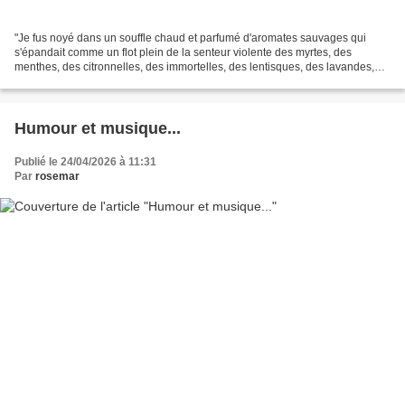
"Je fus noyé dans un souffle chaud et parfumé d'aromates sauvages qui
s'épandait comme un flot plein de la senteur violente des myrtes, des
menthes, des citronnelles, des immortelles, des lentisques, des lavandes,
des thyms." écrit Guy de Maupassant dans...
Humour et musique...
Publié le 24/04/2026 à 11:31
Par
rosemar