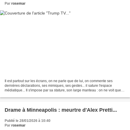
Par
rosemar
Il est partout sur les écrans, on ne parle que de lui, on commente ses
dernières déclarations, ses mimiques, ses gestes... il sature l'espace
médiatique... Il s'impose par sa stature, son large manteau : on ne voit que
lui. Ce que Trump a réussi à faire...
Drame à Minneapolis : meurtre d'Alex Pretti...
Publié le 28/01/2026 à 10:40
Par
rosemar