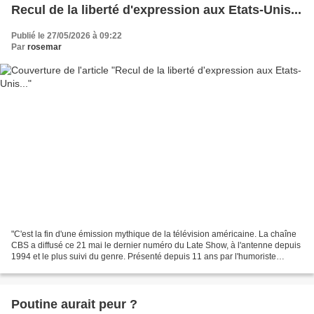
Recul de la liberté d'expression aux Etats-Unis...
Publié le 27/05/2026 à 09:22
Par
rosemar
"C'est la fin d'une émission mythique de la télévision américaine. La chaîne
CBS a diffusé ce 21 mai le dernier numéro du Late Show, à l'antenne depuis
1994 et le plus suivi du genre. Présenté depuis 11 ans par l'humoriste
Steven Colbert, le rendez-vous...
Poutine aurait peur ?