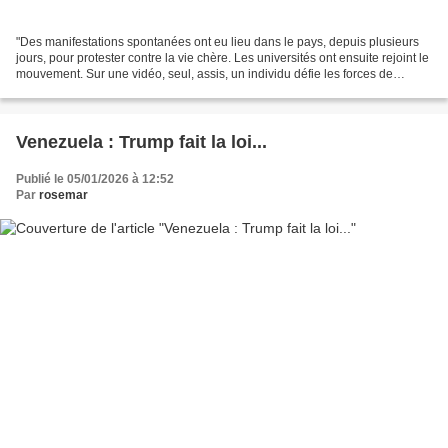
"Des manifestations spontanées ont eu lieu dans le pays, depuis plusieurs
jours, pour protester contre la vie chère. Les universités ont ensuite rejoint le
mouvement. Sur une vidéo, seul, assis, un individu défie les forces de
sécurité du régime des mollahs....
Venezuela : Trump fait la loi...
Publié le 05/01/2026 à 12:52
Par
rosemar