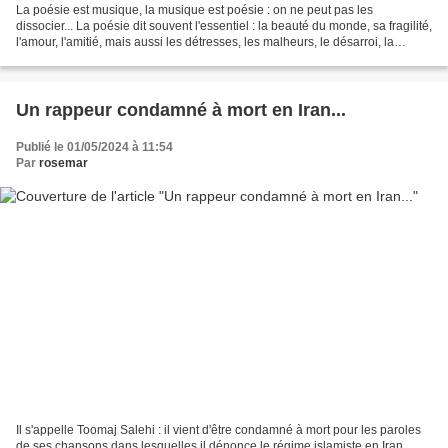
La poésie est musique, la musique est poésie : on ne peut pas les
dissocier... La poésie dit souvent l'essentiel : la beauté du monde, sa fragilité,
l'amour, l'amitié, mais aussi les détresses, les malheurs, le désarroi, la
souffrance. A l'occasion de...
Un rappeur condamné à mort en Iran...
Publié le 01/05/2024 à 11:54
Par
rosemar
Il s'appelle Toomaj Salehi : il vient d'être condamné à mort pour les paroles
de ses chansons dans lesquelles il dénonce le régime islamiste en Iran...