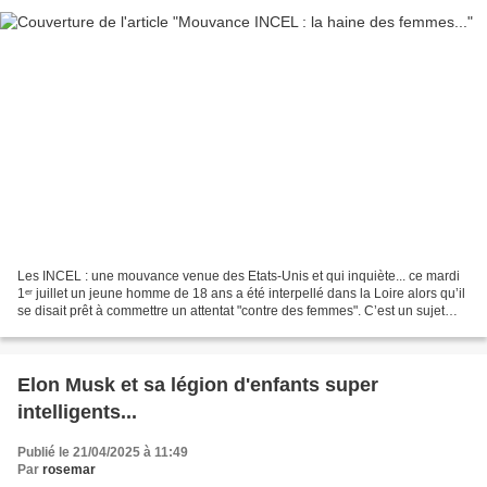
Les INCEL : une mouvance venue des Etats-Unis et qui inquiète... ce mardi
1ᵉʳ juillet un jeune homme de 18 ans a été interpellé dans la Loire alors qu’il
se disait prêt à commettre un attentat "contre des femmes". C’est un sujet
épineux qui prend chaque...
Elon Musk et sa légion d'enfants super
intelligents...
Publié le 21/04/2025 à 11:49
Par
rosemar