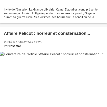
Invité de l'émission La Grande Librairie, Kamel Daoud est venu présenter
son ouvrage Houris... L'Algérie pendant les années de plomb, l'Algérie
durant sa guerre civile. Ses victimes, ses bourreaux, la condition de la
femme, c'est un peu tout cela que...
Affaire Pelicot : horreur et consternation...
Publié le 16/09/2024 à 12:25
Par
rosemar