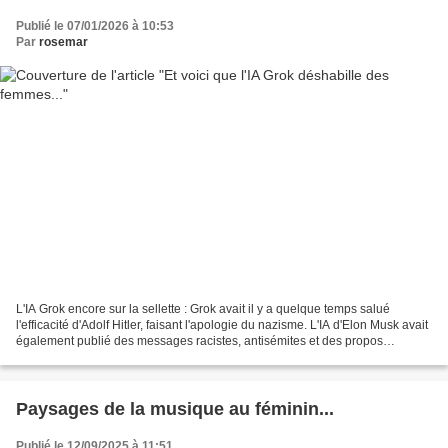
Publié le 07/01/2026 à 10:53
Par
rosemar
L'IA Grok encore sur la sellette : Grok avait il y a quelque temps salué
l'efficacité d'Adolf Hitler, faisant l'apologie du nazisme. L'IA d'Elon Musk avait
également publié des messages racistes, antisémites et des propos
complotistes... Et voilà que...
Paysages de la musique au féminin...
Publié le 12/09/2025 à 11:51