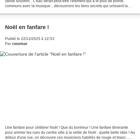
utilise souvent... L'eau serait peut-être l'élément qui a le plus de points
communs avec la musique... découvrons les liens secrets qui unissent la
musique et l'eau grâce à une...
Noël en fanfare !
Publié le 22/12/2025 à 12:53
Par
rosemar
Une fanfare pour célébrer Noël ! Que du bonheur ! Une fanfare itinérante
pour animer les rues du centre ville à la veille de Noël : quelle belle idée ! Au
détour d'une rue, on découvre ces musiciens habillés de rouge et blanc...