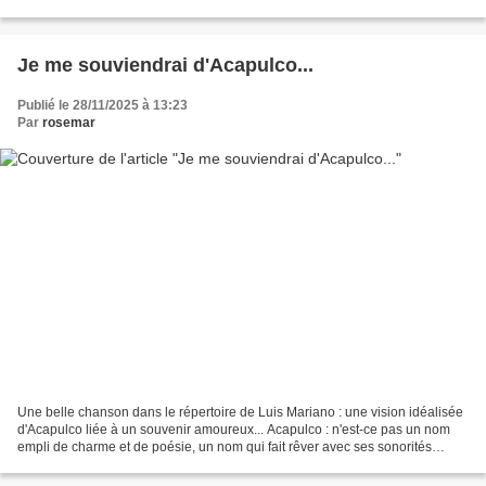
comme le Père Noël ! Ils...
Je me souviendrai d'Acapulco...
Publié le 28/11/2025 à 13:23
Par
rosemar
Une belle chanson dans le répertoire de Luis Mariano : une vision idéalisée
d'Acapulco liée à un souvenir amoureux... Acapulco : n'est-ce pas un nom
empli de charme et de poésie, un nom qui fait rêver avec ses sonorités
réitérées de voyelle "a" et de...