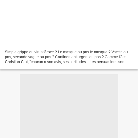
Simple grippe ou virus féroce ? Le masque ou pas le masque ? Vaccin ou
pas, seconde vague ou pas ? Confinement urgent ou pas ? Comme l'écrit
Christian Clot, "chacun a son avis, ses certitudes... Les persuasions sont
fortes", les convictions aussi... Et...