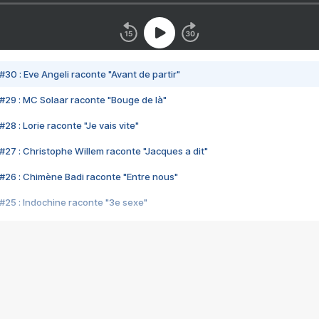
#30 : Eve Angeli raconte "Avant de partir"
#29 : MC Solaar raconte "Bouge de là"
28 : Lorie raconte "Je vais vite"
#27 : Christophe Willem raconte "Jacques a dit"
#26 : Chimène Badi raconte "Entre nous"
#25 : Indochine raconte "3e sexe"
#24 : Zaho raconte "C'est chelou"
#23 : Patrick Bruel raconte "Au café des délices"
#22 : Kyo raconte "Le chemin"
#21 : Nolwenn Leroy raconte "Cassé"