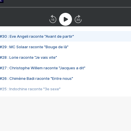
#30 : Eve Angeli raconte "Avant de partir"
#29 : MC Solaar raconte "Bouge de là"
28 : Lorie raconte "Je vais vite"
#27 : Christophe Willem raconte "Jacques a dit"
#26 : Chimène Badi raconte "Entre nous"
#25 : Indochine raconte "3e sexe"
#24 : Zaho raconte "C'est chelou"
#23 : Patrick Bruel raconte "Au café des délices"
#22 : Kyo raconte "Le chemin"