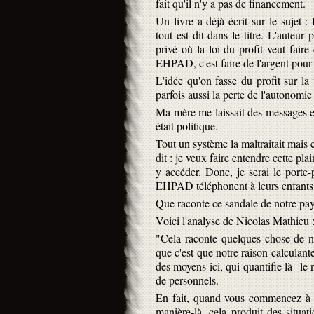
fait qu'il n'y a pas de financement.
Un livre a déjà écrit sur le sujet
tout est dit dans le titre. L'auteu
privé où la loi du profit veut faire
EHPAD, c'est faire de l'argent pour 
L'idée qu'on fasse du profit sur la 
parfois aussi la perte de l'autonomie 
Ma mère me laissait des messages et 
était politique.
Tout un système la maltraitait mais c
dit : je veux faire entendre cette pla
y accéder. Donc, je serai le porte
EHPAD téléphonent à leurs enfants, 
Que raconte ce sandale de notre pa
Voici l'analyse de Nicolas Mathieu 
"Cela raconte quelques chose de no
que c'est que notre raison calculant
des moyens ici, qui quantifie là le 
de personnels.
En fait, quand vous commencez à re
manière-là, cela produit des situa