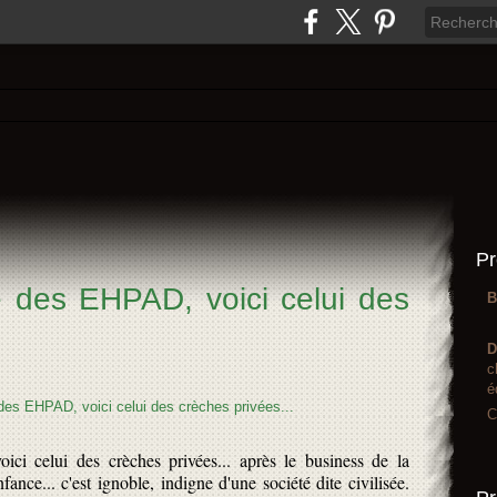
Pr
e des EHPAD, voici celui des
B
D
c
é
C
i celui des crèches privées... après le business de la
enfance... c'est ignoble, indigne d'une société dite civilisée.