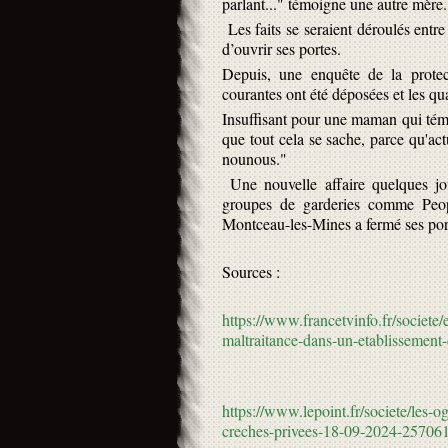
parlant..." témoigne une autre mère.
Les faits se seraient déroulés entre
d’ouvrir ses portes.
Depuis, une enquête de la protect
courantes ont été déposées et les qu
Insuffisant pour une maman qui témoi
que tout cela se sache, parce qu'act
nounous."
Une nouvelle affaire quelques jour
groupes de garderies comme Peop
Montceau-les-Mines a fermé ses por
Sources :
https://www.francetvinfo.fr/societe
maltraitance-dans-un-etablissement
https://www.lepoint.fr/societe/les-og
creches-privees-18-09-2024-25706