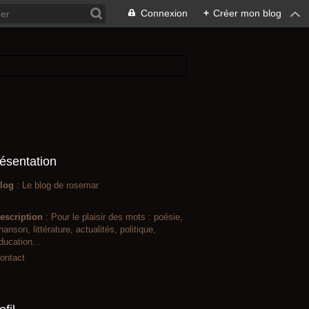
Connexion
+
Créer mon blog
ésentation
log
: Le blog de rosemar
escription
: Pour le plaisir des mots : poésie,
hanson, littérature, actualités, politique,
ducation...
ontact