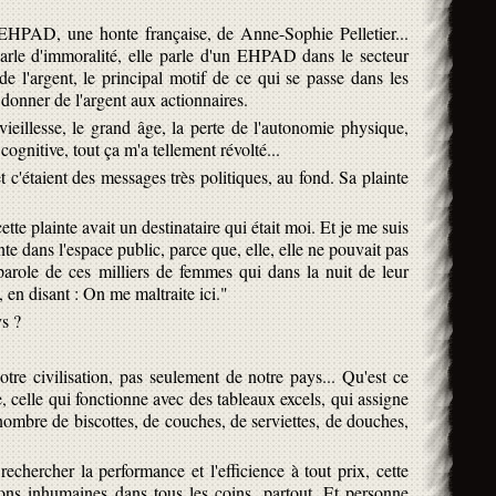
 : EHPAD, une honte française, de Anne-Sophie Pelletier...
r parle d'immoralité, elle parle d'un EHPAD dans le secteur
 de l'argent, le principal motif de ce qui se passe dans les
donner de l'argent aux actionnaires.
vieillesse, le grand âge, la perte de l'autonomie physique,
cognitive, tout ça m'a tellement révolté...
c'étaient des messages très politiques, au fond. Sa plainte
ette plainte avait un destinataire qui était moi. Et je me suis
inte dans l'espace public, parce que, elle, elle ne pouvait pas
-parole de ces milliers de femmes qui dans la nuit de leur
en disant : On me maltraite ici."
ys ?
:
tre civilisation, pas seulement de notre pays... Qu'est ce
e, celle qui fonctionne avec des tableaux excels, qui assigne
nombre de biscottes, de couches, de serviettes, de douches,
chercher la performance et l'efficience à tout prix, cette
tions inhumaines dans tous les coins, partout. Et personne