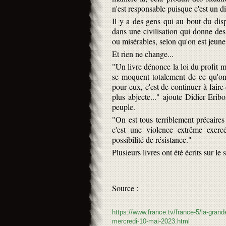
n'est responsable puisque c'est un d
Il y a des gens qui au bout du dis
dans une civilisation qui donne des 
ou misérables, selon qu'on est jeune
Et rien ne change...
"Un livre dénonce la loi du profit ma
se moquent totalement de ce qu'on
pour eux, c'est de continuer à faire 
plus abjecte..." ajoute Didier Erib
peuple.
"On est tous terriblement précaires 
c'est une violence extrême exerc
possibilité de résistance."
Plusieurs livres ont été écrits sur l
Source :
https://www.france.tv/france-5/la-grande
mercredi-10-mai-2023.html