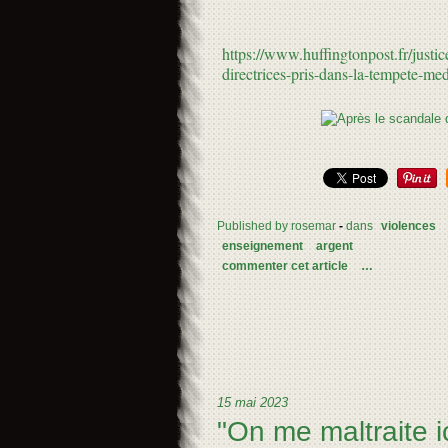
https://www.huffingtonpost.fr/justi
directrices-pris-dans-la-tempete-m
Published by rosemar
-
dans
violences
enseignement
argent
commenter cet article
…
15 mai 2023
"On me maltraite ic