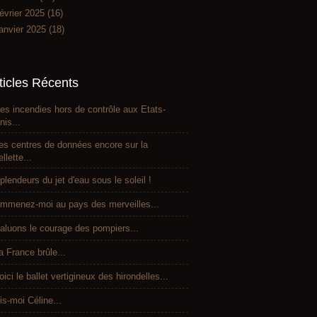
évrier 2025
(16)
anvier 2025
(18)
ticles Récents
es incendies hors de contrôle aux Etats-
nis...
es centres de données encore sur la
ellette...
plendeurs du jet d'eau sous le soleil !
mmenez-moi au pays des merveilles...
aluons le courage des pompiers...
a France brûle...
oici le ballet vertigineux des hirondelles...
is-moi Céline...