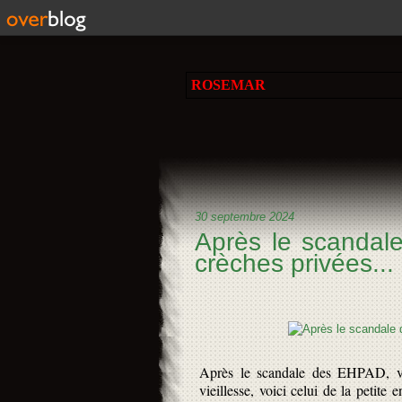
ROSEMAR
30 septembre 2024
Après le scandal
crèches privées...
Après le scandale des EHPAD, voic
vieillesse, voici celui de la petite 