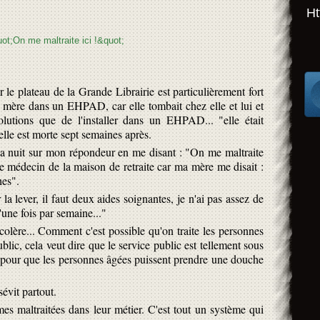
Ht
le plateau de la Grande Librairie est particulièrement fort
sa mère dans un EHPAD, car elle tombait chez elle et lui et
solutions que de l'installer dans un EHPAD... "elle était
t elle est morte sept semaines après.
a nuit sur mon répondeur en me disant : "On me maltraite
 le médecin de la maison de retraite car ma mère me disait :
hes".
la lever, il faut deux aides soignantes, je n'ai pas assez de
'une fois par semaine..."
e colère... Comment c'est possible qu'on traite les personnes
ic, cela veut dire que le service public est tellement sous
l pour que les personnes âgées puissent prendre une douche
évit partout.
es maltraitées dans leur métier. C'est tout un système qui