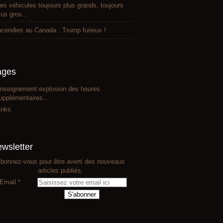
es véhicules toujours plus grands, toujours
lus gros...
ncendies au Canada : Trump furieux !
ages
nseignement:explosion des heures
upplémentaires...
inks
wsletter
bonnez-vous pour être averti des nouveaux
articles publiés.
Email