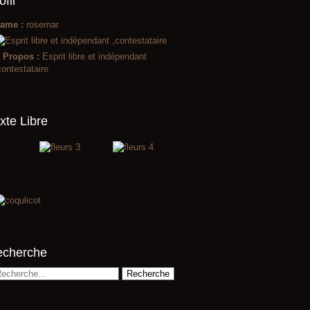
ofil
ame :
rosemar
 Propos :
Esprit libre et indépendant
contestataire
xte Libre
echerche