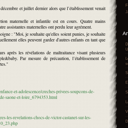
F
 décembre et juillet dernier alors que l’établissement venait
J
ion maternelle et infantile est en cours. Quatre mains
atre assistantes maternelles ont perdu leur agrément.
Ar
gne : "Moi, je souhaite qu'elles soient punies, je souhaite
uellement elles peuvent garder d'autres enfants en tant que
D
U
s après les révélations de maltraitance visant plusieurs
le&baby. Par mesure de précaution, l’établissement de
L
tes."
s
S
E
/enfance-et-adolescence/creches-privees-soupcons-de-
S
-de-saone-et-loire_6794353.html
L
V
res-les-revelations-chocs-de-victor-castanet-sur-les-
D
10_23.php