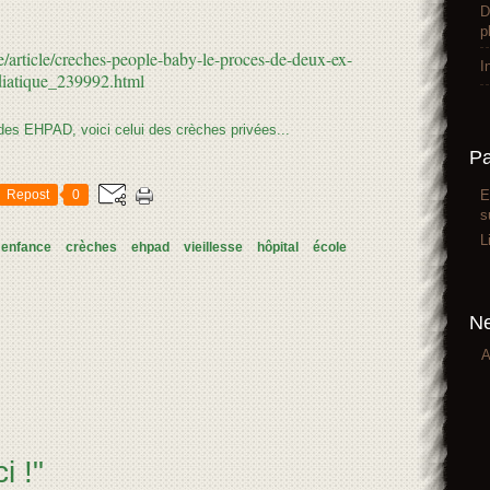
D
p
ce/article/creches-people-baby-le-proces-de-deux-ex-
I
ediatique_239992.html
P
E
Repost
0
s
L
enfance
crèches
ehpad
vieillesse
hôpital
école
Ne
A
i !"