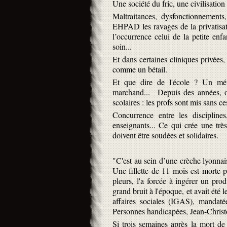
Une société du fric, une civilisation
Maltraitances, dysfonctionnement
EHPAD les ravages de la privatisati
l’occurrence celui de la petite enf
soin...
Et dans certaines cliniques privées, 
comme un bétail.
Et que dire de l'école ? Un mé
marchand...
Depuis des années, on
scolaires : les profs sont mis sans c
Concurrence entre les disciplines
enseignants... Ce qui crée une trè
doivent être soudées et solidaires.
"C'est au sein d’une crèche lyonna
Une fillette de 11 mois est morte 
pleurs, l'a forcée à ingérer un pro
grand bruit à l'époque, et avait été 
affaires sociales (IGAS), mandaté
Personnes handicapées, Jean-Christ
Si trois semaines après la mort de