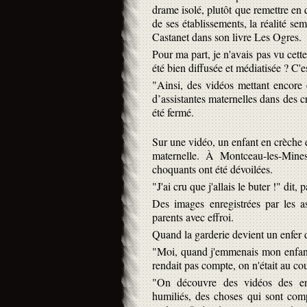
drame isolé, plutôt que remettre en 
de ses établissements, la réalité se
Castanet dans son livre Les Ogres.
Pour ma part, je n'avais pas vu cett
été bien diffusée et médiatisée ? C'e
"Ainsi, des vidéos mettant encore 
d’assistantes maternelles dans des 
été fermé.
Sur une vidéo, un enfant en crèche e
maternelle. À Montceau-les-Mines
choquants ont été dévoilées.
"J'ai cru que j'allais le buter !" dit,
Des images enregistrées par les as
parents avec effroi.
Quand la garderie devient un enfer d
"Moi, quand j'emmenais mon enfant, i
rendait pas compte, on n'était au co
"On découvre des vidéos des enf
humiliés, des choses qui sont comp