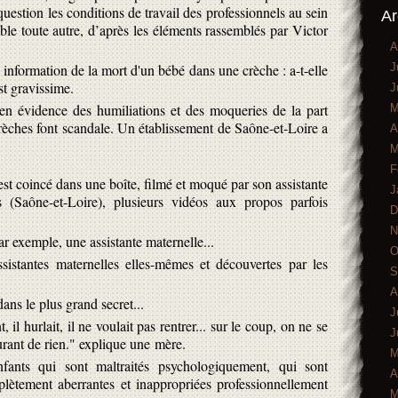
question les conditions de travail des professionnels au sein
Ar
mble toute autre, d’après les éléments rassemblés par Victor
A
J
e information de la mort d'un bébé dans une crèche : a-t-elle
st gravissime.
J
en évidence des humiliations et des moqueries de la part
M
crèches font scandale. Un établissement de Saône-et-Loire a
A
M
F
st coincé dans une boîte, filmé et moqué par son assistante
J
 (Saône-et-Loire), plusieurs vidéos aux propos parfois
D
N
 par exemple, une assistante maternelle...
O
sistantes maternelles elles-mêmes et découvertes par les
S
A
ans le plus grand secret...
J
l hurlait, il ne voulait pas rentrer... sur le coup, on ne se
J
urant de rien." explique une mère.
M
ants qui sont maltraités psychologiquement, qui sont
A
lètement aberrantes et inappropriées professionnellement
M