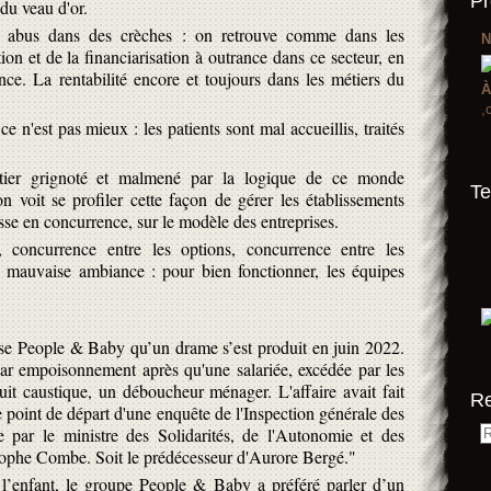
Pr
 du veau d'or.
s, abus dans des crèches : on retrouve comme dans les
N
on et de la financiarisation à outrance dans ce secteur, en
ance. La rentabilité encore et toujours dans les métiers du
À
,
ce n'est pas mieux : les patients sont mal accueillis, traités
tier grignoté et malmené par la logique de ce monde
Te
 voit se profiler cette façon de gérer les établissements
esse en concurrence, sur le modèle des entreprises.
, concurrence entre les options, concurrence entre les
s mauvaise ambiance : pour bien fonctionner, les équipes
ise People & Baby qu’un drame s’est produit en juin 2022.
par empoisonnement après qu'une salariée, excédée par les
duit caustique, un déboucheur ménager. L'affaire avait fait
R
le point de départ d'une enquête de l'Inspection générale des
e par le ministre des Solidarités, de l'Autonomie et des
ophe Combe. Soit le prédécesseur d'Aurore Bergé."
 l’enfant, le groupe People & Baby a préféré parler d’un